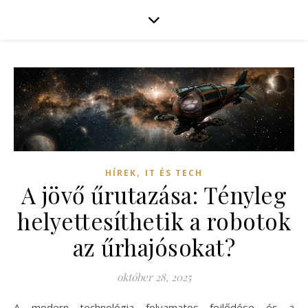
,
HÍREK
IT ÉS TECH
A jövő űrutazása: Tényleg
helyettesíthetik a robotok
az űrhajósokat?
október 28, 2025
A modern technológia folyamatos fejlődése és a