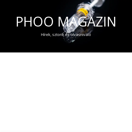
PHOO MAGAZIN
Hírek, sztorik és olvasnivaló