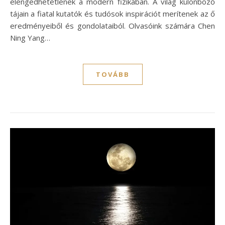
elengedhetetlenek a modern fizikában. A világ különböző
tájain a fiatal kutatók és tudósok inspirációt merítenek az ő
eredményeiből és gondolataiból. Olvasóink számára Chen
Ning Yang…
TOVÁBB