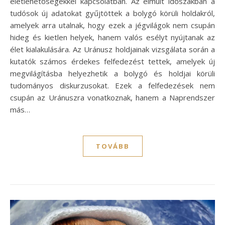
életlehetőségekkel kapcsolatban. Az elmúlt időszakban a
tudósok új adatokat gyűjtöttek a bolygó körüli holdakról,
amelyek arra utalnak, hogy ezek a jégvilágok nem csupán
hideg és kietlen helyek, hanem valós esélyt nyújtanak az
élet kialakulására. Az Uránusz holdjainak vizsgálata során a
kutatók számos érdekes felfedezést tettek, amelyek új
megvilágításba helyezhetik a bolygó és holdjai körüli
tudományos diskurzusokat. Ezek a felfedezések nem
csupán az Uránuszra vonatkoznak, hanem a Naprendszer
más…
TOVÁBB