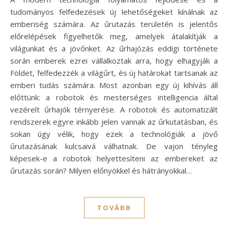
tudományos felfedezések új lehetőségeket kínálnak az
emberiség számára. Az űrutazás területén is jelentős
előrelépések figyelhetők meg, amelyek átalakítják a
világunkat és a jövőnket. Az űrhajózás eddigi története
során emberek ezrei vállalkoztak arra, hogy elhagyják a
Földet, felfedezzék a világűrt, és új határokat tartsanak az
emberi tudás számára. Most azonban egy új kihívás áll
előttünk: a robotok és mesterséges intelligencia által
vezérelt űrhajók térnyerése. A robotok és automatizált
rendszerek egyre inkább jelen vannak az űrkutatásban, és
sokan úgy vélik, hogy ezek a technológiák a jövő
űrutazásának kulcsaivá válhatnak. De vajon tényleg
képesek-e a robotok helyettesíteni az embereket az
űrutazás során? Milyen előnyökkel és hátrányokkal…
TOVÁBB