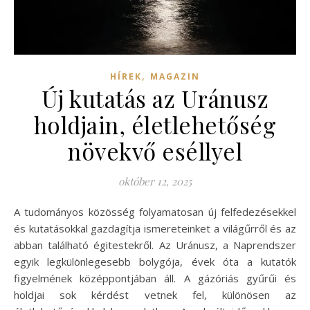
,
HÍREK
MAGAZIN
Új kutatás az Uránusz
holdjain, életlehetőség
növekvő eséllyel
október 12, 2025
A tudományos közösség folyamatosan új felfedezésekkel
és kutatásokkal gazdagítja ismereteinket a világűrről és az
abban található égitestekről. Az Uránusz, a Naprendszer
egyik legkülönlegesebb bolygója, évek óta a kutatók
figyelmének középpontjában áll. A gázóriás gyűrűi és
holdjai sok kérdést vetnek fel, különösen az