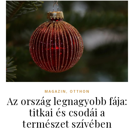
,
MAGAZIN
OTTHON
Az ország legnagyobb fája:
titkai és csodái a
természet szívében