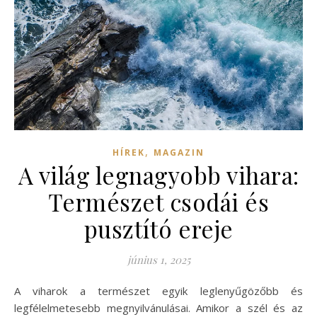
,
HÍREK
MAGAZIN
A világ legnagyobb vihara:
Természet csodái és
pusztító ereje
június 1, 2025
A viharok a természet egyik leglenyűgözőbb és
legfélelmetesebb megnyilvánulásai. Amikor a szél és az