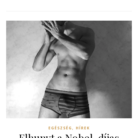
,
EGÉSZSÉG
HÍREK
Elhunyt a Nobel-díjas