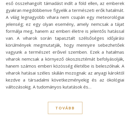
eső összehangolt támadást indít a föld ellen, az emberek
gyakran megdöbbenve figyelik a természeti erők hatalmát.
A világ legnagyobb vihara nem csupán egy meteorológiai
jelenség; ez egy olyan esemény, amely nemcsak a tájat
formálja meg, hanem az emberi életre is jelentős hatással
van. A viharok során tapasztalt szélsőséges időjárási
körülmények megmutatják, hogy mennyire sebezhetőek
vagyunk a természet erőivel szemben. Ezek a hatalmas
viharok nemcsak a környező ökoszisztémát befolyásolják,
hanem számos emberi közösség életébe is beleszólnak. A
viharok hatásai széles skálán mozognak: az anyagi károktól
kezdve a társadalmi következményekig és az ökológiai
változásokig. A tudományos kutatások és…
TOVÁBB