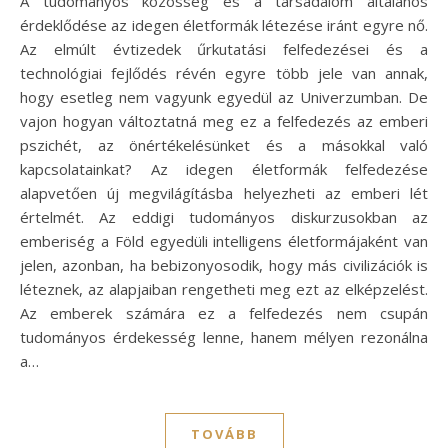
A tudományos közösség és a társadalom általános
érdeklődése az idegen életformák létezése iránt egyre nő.
Az elmúlt évtizedek űrkutatási felfedezései és a
technológiai fejlődés révén egyre több jele van annak,
hogy esetleg nem vagyunk egyedül az Univerzumban. De
vajon hogyan változtatná meg ez a felfedezés az emberi
pszichét, az önértékelésünket és a másokkal való
kapcsolatainkat? Az idegen életformák felfedezése
alapvetően új megvilágításba helyezheti az emberi lét
értelmét. Az eddigi tudományos diskurzusokban az
emberiség a Föld egyedüli intelligens életformájaként van
jelen, azonban, ha bebizonyosodik, hogy más civilizációk is
léteznek, az alapjaiban rengetheti meg ezt az elképzelést.
Az emberek számára ez a felfedezés nem csupán
tudományos érdekesség lenne, hanem mélyen rezonálna
a…
TOVÁBB