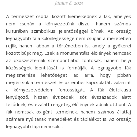
június 8, 2025
A természet csodái között kiemelkednek a fák, amelyek
nem csupán a környezetünk díszei, hanem számos
kultúrában szimbolikus jelentőséggel bírnak. Az ország
legnagyobb fája különlegessége nem csupán a méretében
rejlik, hanem abban a történetben is, amely a gyökerei
között bújik meg. Ezek a monumentális élőlények nemcsak
az ökoszisztémák szempontjából fontosak, hanem helyi
közösségek identitását is formálják. A legnagyobb fák
megismerése lehetőséget ad arra, hogy jobban
megértsük a természet és az ember kapcsolatát, valamint
a környezetvédelem fontosságát. A fák életciklusa
lenyűgöző, hiszen évtizedek, sőt évszázadok alatt
fejlődnek, és ezalatt rengeteg élőlénynek adnak otthont. A
fák nemcsak oxigént termelnek, hanem számos állatfaj
számára nyújtanak menedéket és táplálékot is. Az ország
legnagyobb fája nemcsak…