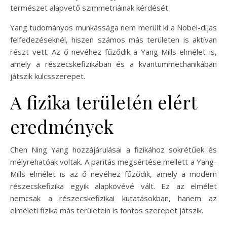
természet alapvető szimmetriáinak kérdését.
Yang tudományos munkássága nem merült ki a Nobel-díjas
felfedezéseknél, hiszen számos más területen is aktívan
részt vett. Az ő nevéhez fűződik a Yang-Mills elmélet is,
amely a részecskefizikában és a kvantummechanikában
játszik kulcsszerepet.
A fizika területén elért
eredmények
Chen Ning Yang hozzájárulásai a fizikához sokrétűek és
mélyrehatóak voltak. A paritás megsértése mellett a Yang-
Mills elmélet is az ő nevéhez fűződik, amely a modern
részecskefizika egyik alapkövévé vált. Ez az elmélet
nemcsak a részecskefizikai kutatásokban, hanem az
elméleti fizika más területein is fontos szerepet játszik.