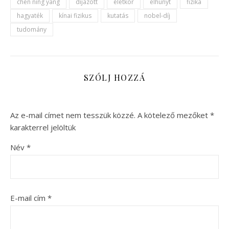
chen ning yang
díjazott
életkor
elhunyt
fizika
hagyaték
kínai fizikus
kutatás
nobel-díj
tudomány
SZÓLJ HOZZÁ
Az e-mail címet nem tesszük közzé.
A kötelező mezőket
*
karakterrel jelöltük
Név
*
E-mail cím
*