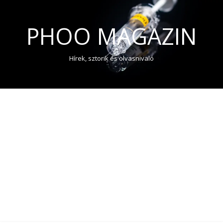
PHOO MAGAZIN
Hírek, sztorik és olvasnivaló