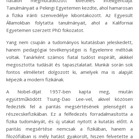
fiatalon megmutatkozott kivételes intelligenciája.
Tanulmányait a Pekingi Egyetemen kezdte, ahol hamarosan
a fizika iránti szenvedélye kibontakozott. Az Egyesült
Államokban folytatta tanulmányait, ahol a Kaliforniai
Egyetemen szerzett PhD fokozatot.
Yang nem csupán a tudományos kutatásban jeleskedett,
hanem pedagógiai tevékenységei is figyelemre méltóak
voltak. Tanárként számos fiatal tudóst inspirált, akikkel
megosztotta tudását és tapasztalatait. Munkái során sok
fontos elméletet dolgozott ki, amelyek ma is alapját
képezik a modern fizikának.
A Nobel-díjat 1957-ben kapta meg, miután
együttműködött Tsung-Dao Lee-vel, akivel közösen
fedezték fel a paritás megsértésének jelenségét a
részecskefizikában. Ez a felfedezés forradalmasította a
fizika tudományát, és új utakat nyitott a kutatás előtt. A
paritás megsértése nemcsak a fizikában, hanem a
filozófiában is mély hatást gyakorolt, hiszen felvetette a