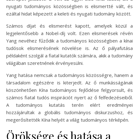
nyugati tudományos közösségben is elismertté vált, és
ezáltal hidat képezett a keleti és nyugati tudomány között.
Számos díjat és elismerést kapott, amelyek közül a
legjelentősebb a Nobel-díj volt. Ezen elismerések révén
Yang nevéhez fűződik a tudományos közösségben a kínai
tudósok elismerésének növelése is. Az ő pályafutása
példaként szolgál a fiatal kutatók számára, akik a tudomány
világában szeretnének érvényesülni.
Yang hatása nemcsak a tudományos közösségre, hanem a
társadalom egészére is kiterjedt. Az ő munkásságának
köszönhetően Kína tudományos fejlődése felgyorsult, és
számos fiatal tudós inspirációt nyert az ő felfedezéseiből.
A tudományos kutatás terén elért eredményei
hozzájárultak a globális tudományos diskurzushoz, és
megerősítették Kína helyét a világ tudományos térképén.
Öröksége és hatása a