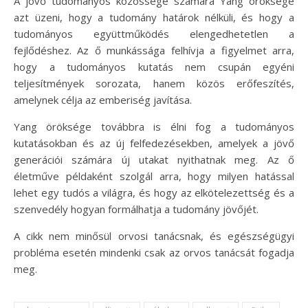
A jövő tudományos közössége számára Yang öröksége
azt üzeni, hogy a tudomány határok nélküli, és hogy a
tudományos együttműködés elengedhetetlen a
fejlődéshez. Az ő munkássága felhívja a figyelmet arra,
hogy a tudományos kutatás nem csupán egyéni
teljesítmények sorozata, hanem közös erőfeszítés,
amelynek célja az emberiség javítása.
Yang öröksége továbbra is élni fog a tudományos
kutatásokban és az új felfedezésekben, amelyek a jövő
generációi számára új utakat nyithatnak meg. Az ő
életműve példaként szolgál arra, hogy milyen hatással
lehet egy tudós a világra, és hogy az elkötelezettség és a
szenvedély hogyan formálhatja a tudomány jövőjét.
A cikk nem minősül orvosi tanácsnak, és egészségügyi
probléma esetén mindenki csak az orvos tanácsát fogadja
meg.