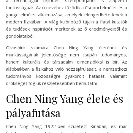
a technológiai fejlődés szempontjából is alapvető
fontosságúak. Az ő nevéhez fűződik a Csoportelmélet és a
gauge elmélet alkalmazása, amelyek elengedhetetlenek a
modern fizikában. A világ különböző tájain a fiatal kutatók
és tudósok inspirációt merítenek az ő eredményeiből és
gondolataiból.
Olvasóink számára Chen Ning Yang életének és
munkásságának jelentősége nem csupán tudományos,
hanem kulturális és társadalmi dimenziókkal is bír. Az
alábbiakban a fizikához való hozzájárulásait, a nemzetközi
tudományos közösségre gyakorolt hatását, valamint
örökségét fogjuk részletesebben bemutatni.
Chen Ning Yang élete és
pályafutása
Chen Ning Yang 1922-ben született Kínában, és már