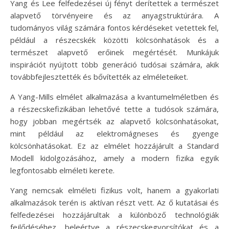
Yang és Lee felfedezései új fényt derítettek a természet
alapvető törvényeire és az anyagstruktúrára. A
tudományos világ számára fontos kérdéseket vetettek fel,
például a részecskék közötti kölcsönhatások és a
természet alapvető erőinek megértését. Munkájuk
inspirációt nyújtott több generáció tudósai számára, akik
továbbfejlesztették és bővítették az elméleteiket.
A Yang-Mills elmélet alkalmazása a kvantumelméletben és
a részecskefizikában lehetővé tette a tudósok számára,
hogy jobban megértsék az alapvető kölcsönhatásokat,
mint például az elektromágneses és gyenge
kölcsönhatásokat. Ez az elmélet hozzájárult a Standard
Modell kidolgozásához, amely a modern fizika egyik
legfontosabb elméleti kerete.
Yang nemcsak elméleti fizikus volt, hanem a gyakorlati
alkalmazások terén is aktívan részt vett. Az ő kutatásai és
felfedezései hozzájárultak a különböző technológiák
fejlődéséhez, beleértve a részecskegyorsítókat és a