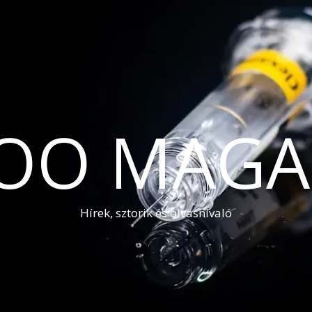
OO MAGA
Hírek, sztorik és olvasnivaló