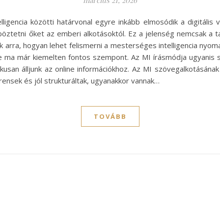
ligencia közötti határvonal egyre inkább elmosódik a digitális 
öztetni őket az emberi alkotásoktól. Ez a jelenség nemcsak a 
ak arra, hogyan lehet felismerni a mesterséges intelligencia nyom
e ma már kiemelten fontos szempont. Az MI írásmódja ugyanis 
usan álljunk az online információkhoz. Az MI szövegalkotásának
rensek és jól strukturáltak, ugyanakkor vannak…
TOVÁBB