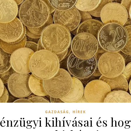
,
GAZDASÁG
HÍREK
énzügyi kihívásai és hog