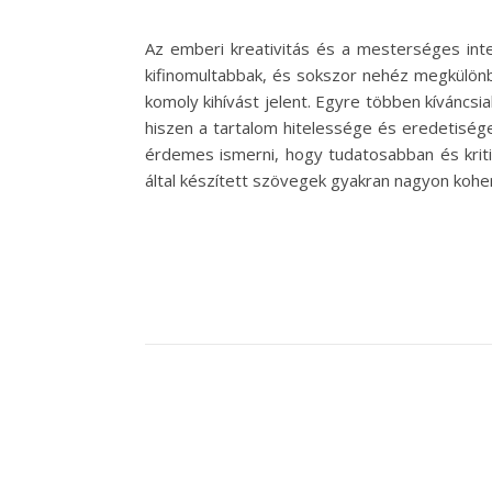
Az emberi kreativitás és a mesterséges intel
kifinomultabbak, és sokszor nehéz megkülönb
komoly kihívást jelent. Egyre többen kíváncsi
hiszen a tartalom hitelessége és eredetiség
érdemes ismerni, hogy tudatosabban és kritik
által készített szövegek gyakran nagyon kohe