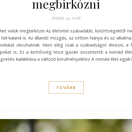
megbirkózni
június 14, 2026
ehet velük megbirkózni Az életvitel szabadabb, kötöttségektől 
 teli kaland is. Az állandó mozgás, az otthon hiánya és az alkal
ndokat okozhatnak. Nem elég csak a szabadságot élvezni, a f
alapokat is. Ez a kettősség teszi igazán összetetté a nomád éle
vetés kialakítása a változó körülményekhez A nomád élet egyik 
TOVÁBB