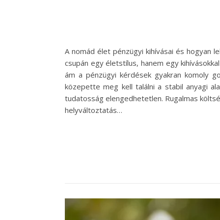
A nomád élet pénzügyi kihívásai és hogyan l
csupán egy életstílus, hanem egy kihívásokkal
ám a pénzügyi kérdések gyakran komoly go
közepette meg kell találni a stabil anyagi 
tudatosság elengedhetetlen. Rugalmas költség
helyváltoztatás…