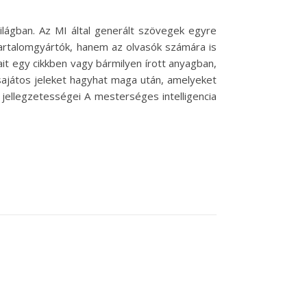
világban. Az MI által generált szövegek egyre
tartalomgyártók, hanem az olvasók számára is
ait egy cikkben vagy bármilyen írott anyagban,
sajátos jeleket hagyhat maga után, amelyeket
 jellegzetességei A mesterséges intelligencia