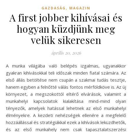
,
GAZDASÁG
MAGAZIN
A first jobber kihívásai és
hogyan küzdjünk meg
velük sikeresen
április 20, 2026
A munka világába való belépés izgalmas, ugyanakkor
gyakran kihívásokkal teli időszak minden fiatal számára. Az
első állás betöltése nem csupán a szakmai tudás tesztje,
hanem egyben a felnőtté válás fontos mérföldköve is. Az új
környezet, a megszokottól eltérő elvárások, valamint a
munkahelyi kapcsolatok kialakítása mind-mind olyan
tényezők, amelyek hatással lehetnek az első munkahelyi
élményekre. A kezdeti nehézségek ellenére a megfelelő
hozzáállással és stratégiákkal ezek a kihívások leküzdhetők,
és az első munkahely nem csak tapasztalatszerzési