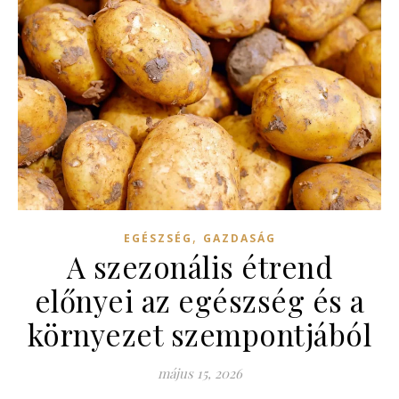
,
EGÉSZSÉG
GAZDASÁG
A szezonális étrend
előnyei az egészség és a
környezet szempontjából
május 15, 2026