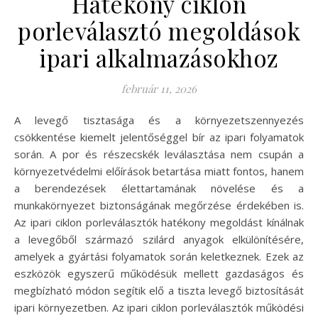
Hatékony ciklon
porleválasztó megoldások
ipari alkalmazásokhoz
február 11, 2026
A levegő tisztasága és a környezetszennyezés
csökkentése kiemelt jelentőséggel bír az ipari folyamatok
során. A por és részecskék leválasztása nem csupán a
környezetvédelmi előírások betartása miatt fontos, hanem
a berendezések élettartamának növelése és a
munkakörnyezet biztonságának megőrzése érdekében is.
Az ipari ciklon porleválasztók hatékony megoldást kínálnak
a levegőből származó szilárd anyagok elkülönítésére,
amelyek a gyártási folyamatok során keletkeznek. Ezek az
eszközök egyszerű működésük mellett gazdaságos és
megbízható módon segítik elő a tiszta levegő biztosítását
ipari környezetben. Az ipari ciklon porleválasztók működési