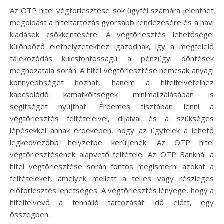
Az OTP hitel végtörlesztése sok ügyfél számára jelenthet
megoldást a hiteltartozás gyorsabb rendezésére és a havi
kiadások csökkentésére. A végtörlesztés lehetőségei
különböző élethelyzetekhez igazodnak, így a megfelelő
tájékozódás kulcsfontosságú a pénzügyi döntések
meghozatala során. A hitel végtörlesztése nemcsak anyagi
könnyebbséget hozhat, hanem a hitelfelvételhez
kapcsolódó kamatköltségek minimalizálásában is
segítséget nyújthat. Érdemes tisztában lenni a
végtörlesztés feltételeivel, díjaival és a szükséges
lépésekkel annak érdekében, hogy az ügyfelek a lehető
legkedvezőbb helyzetbe kerüljenek. Az OTP hitel
végtörlesztésének alapvető feltételei Az OTP Banknál a
hitel végtörlesztése során fontos megismerni azokat a
feltételeket, amelyek mellett a teljes vagy részleges
előtörlesztés lehetséges. A végtörlesztés lényege, hogy a
hitelfelvevő a fennálló tartozását idő előtt, egy
összegben…