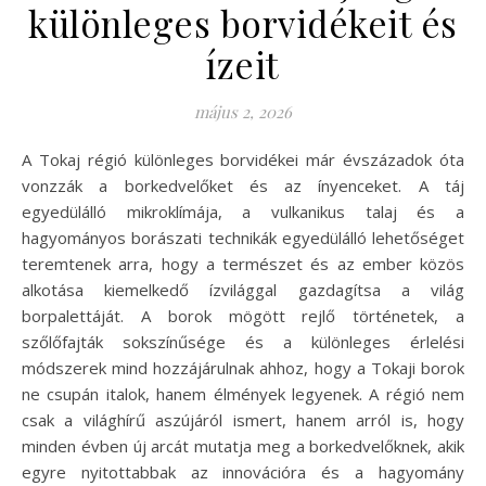
különleges borvidékeit és
ízeit
május 2, 2026
A Tokaj régió különleges borvidékei már évszázadok óta
vonzzák a borkedvelőket és az ínyenceket. A táj
egyedülálló mikroklímája, a vulkanikus talaj és a
hagyományos borászati technikák egyedülálló lehetőséget
teremtenek arra, hogy a természet és az ember közös
alkotása kiemelkedő ízvilággal gazdagítsa a világ
borpalettáját. A borok mögött rejlő történetek, a
szőlőfajták sokszínűsége és a különleges érlelési
módszerek mind hozzájárulnak ahhoz, hogy a Tokaji borok
ne csupán italok, hanem élmények legyenek. A régió nem
csak a világhírű aszújáról ismert, hanem arról is, hogy
minden évben új arcát mutatja meg a borkedvelőknek, akik
egyre nyitottabbak az innovációra és a hagyomány