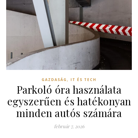
,
GAZDASÁG
IT ÉS TECH
Parkoló óra használata
egyszerűen és hatékonyan
minden autós számára
február 7, 2026