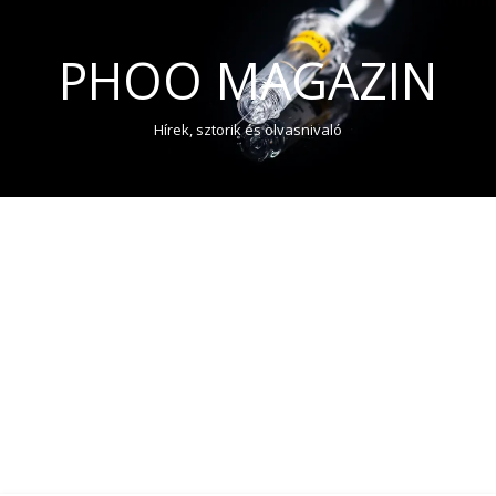
PHOO MAGAZIN
Hírek, sztorik és olvasnivaló