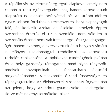
A táplálkozás az életminőség egyik alapköve, amely nem
csupán a testi egészségünkre hat, hanem környezetünk
állapotára is jelentős befolyással bír. Az utóbbi időben
egyre többen fordulnak a természetes, helyi alapanyagok
felé, és kedvelik azokat az ételeket, amelyek éppen
szezonban érhetők el. Ez a szemlélet nem véletlen: a
szezonális étrend nemcsak frissességet és ízgazdagságot
ígér, hanem számos, a szervezetünk és a bolygó számára
is előnyös tulajdonsággal rendelkezik. A környezeti
terhelés csökkentése, a táplálkozás minőségének javítása
és a helyi gazdaság támogatása mind olyan tényezők,
amelyek hozzájárulnak a fenntartható életmód
megvalósításához. A szezonális étrend frissessége és
tápanyagtartalma Az élelmiszerek szezonális fogyasztása
azt jelenti, hogy az adott gyümölcsöket, zöldségeket,
illetve más növényi termékeket akkor…