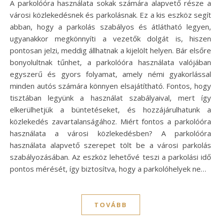
A parkolóóra használata sokak számára alapvető része a
városi közlekedésnek és parkolásnak. Ez a kis eszköz segít
abban, hogy a parkolás szabályos és átlátható legyen,
ugyanakkor megkönnyíti a vezetők dolgát is, hiszen
pontosan jelzi, meddig állhatnak a kijelölt helyen. Bár elsőre
bonyolultnak tűnhet, a parkolóóra használata valójában
egyszerű és gyors folyamat, amely némi gyakorlással
minden autós számára könnyen elsajátítható. Fontos, hogy
tisztában legyünk a használat szabályaival, mert így
elkerülhetjük a büntetéseket, és hozzájárulhatunk a
közlekedés zavartalanságához. Miért fontos a parkolóóra
használata a városi közlekedésben? A parkolóóra
használata alapvető szerepet tölt be a városi parkolás
szabályozásában. Az eszköz lehetővé teszi a parkolási idő
pontos mérését, így biztosítva, hogy a parkolóhelyek ne…
TOVÁBB