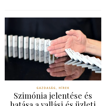
,
GAZDASÁG
HÍREK
Szimónia jelentése és
hatása a vallási és üzleti