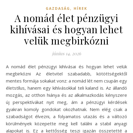
,
GAZDASÁG
HÍREK
A nomád élet pénzügyi
kihívásai és hogyan lehet
velük megbirkózni
június 14, 2026
A nomád élet pénzügyi kihívásai és hogyan lehet velük
megbirkózni Az életvitel szabadabb, kötöttségektől
mentes formája sokakat vonz: a nomád lét nem csupán egy
életstílus, hanem egy kihívásokkal teli kaland is. Az állandó
mozgás, az otthon hiánya és az alkalmazkodás kényszere
új perspektívákat nyit meg, ám a pénzügyi kérdések
gyakran komoly gondokat okozhatnak. Nem elég csak a
szabadságot élvezni, a folyamatos utazás és a változó
körülmények közepette meg kell találni a stabil anyagi
alapokat is. Ez a kettősség teszi igazán összetetté a