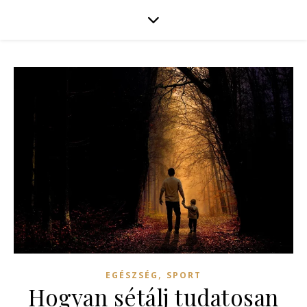
,
EGÉSZSÉG
SPORT
Hogyan sétálj tudatosan