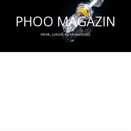
PHOO MAGAZIN
Hírek, sztorik és olvasnivaló