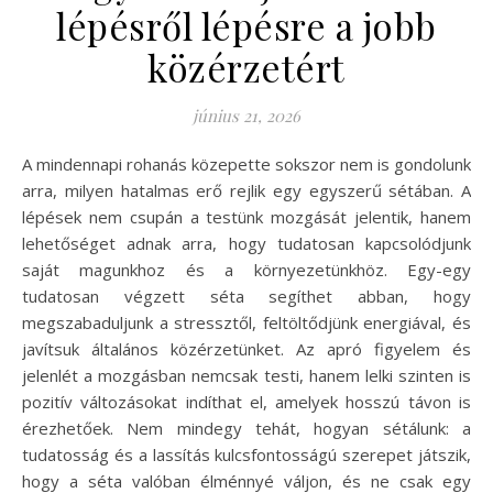
lépésről lépésre a jobb
közérzetért
június 21, 2026
A mindennapi rohanás közepette sokszor nem is gondolunk
arra, milyen hatalmas erő rejlik egy egyszerű sétában. A
lépések nem csupán a testünk mozgását jelentik, hanem
lehetőséget adnak arra, hogy tudatosan kapcsolódjunk
saját magunkhoz és a környezetünkhöz. Egy-egy
tudatosan végzett séta segíthet abban, hogy
megszabaduljunk a stressztől, feltöltődjünk energiával, és
javítsuk általános közérzetünket. Az apró figyelem és
jelenlét a mozgásban nemcsak testi, hanem lelki szinten is
pozitív változásokat indíthat el, amelyek hosszú távon is
érezhetőek. Nem mindegy tehát, hogyan sétálunk: a
tudatosság és a lassítás kulcsfontosságú szerepet játszik,
hogy a séta valóban élménnyé váljon, és ne csak egy