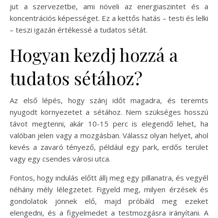
jut a szervezetbe, ami növeli az energiaszintet és a
koncentrációs képességet. Ez a kettős hatás – testi és lelki
– teszi igazán értékessé a tudatos sétát.
Hogyan kezdj hozzá a
tudatos sétához?
Az első lépés, hogy szánj időt magadra, és teremts
nyugodt környezetet a sétához. Nem szükséges hosszú
távot megtenni, akár 10-15 perc is elegendő lehet, ha
valóban jelen vagy a mozgásban. Válassz olyan helyet, ahol
kevés a zavaró tényező, például egy park, erdős terület
vagy egy csendes városi utca.
Fontos, hogy indulás előtt állj meg egy pillanatra, és vegyél
néhány mély lélegzetet. Figyeld meg, milyen érzések és
gondolatok jönnek elő, majd próbáld meg ezeket
elengedni, és a figyelmedet a testmozgásra irányítani. A