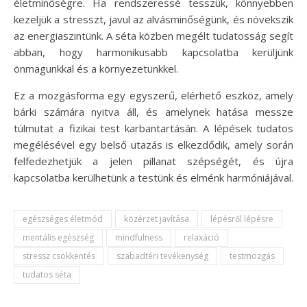
életminőségre. Ha rendszeressé tesszük, könnyebben
kezeljük a stresszt, javul az alvásminőségünk, és növekszik
az energiaszintünk. A séta közben megélt tudatosság segít
abban, hogy harmonikusabb kapcsolatba kerüljünk
önmagunkkal és a környezetünkkel.
Ez a mozgásforma egy egyszerű, elérhető eszköz, amely
bárki számára nyitva áll, és amelynek hatása messze
túlmutat a fizikai test karbantartásán. A lépések tudatos
megélésével egy belső utazás is elkezdődik, amely során
felfedezhetjük a jelen pillanat szépségét, és újra
kapcsolatba kerülhetünk a testünk és elménk harmóniájával.
egészséges életmód
közérzet javítása
lépésről lépésre
mentális egészség
mindfulness
relaxáció
stressz csökkentés
szabadtéri tevékenység
testmozgás
tudatos séta