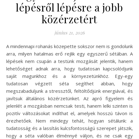
lépésről lépésre a jobb
közérzetért
június 21, 2026
A mindennapi rohanás közepette sokszor nem is gondolunk
arra, milyen hatalmas erő rejlik egy egyszerű sétában. A
lépések nem csupán a testünk mozgását jelentik, hanem
lehetőséget adnak arra, hogy tudatosan kapcsolódjunk
saját magunkhoz és a környezetünkhöz. Egy-egy
tudatosan végzett séta segíthet abban, hogy
megszabaduljunk a stressztől, feltöltődjünk energiával, és
javítsuk általános közérzetünket. Az apró figyelem és
jelenlét a mozgásban nemcsak testi, hanem lelki szinten is
pozitív változásokat indíthat el, amelyek hosszú távon is
érezhetőek. Nem mindegy tehát, hogyan sétálunk: a
tudatosság és a lassítás kulcsfontosságú szerepet játszik,
hogy a séta valóban élménnyé váljon, és ne csak egy