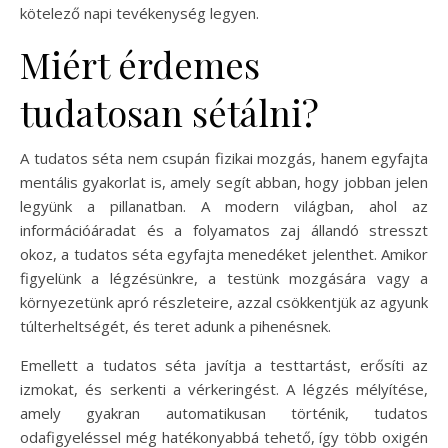
kötelező napi tevékenység legyen.
Miért érdemes
tudatosan sétálni?
A tudatos séta nem csupán fizikai mozgás, hanem egyfajta
mentális gyakorlat is, amely segít abban, hogy jobban jelen
legyünk a pillanatban. A modern világban, ahol az
információáradat és a folyamatos zaj állandó stresszt
okoz, a tudatos séta egyfajta menedéket jelenthet. Amikor
figyelünk a légzésünkre, a testünk mozgására vagy a
környezetünk apró részleteire, azzal csökkentjük az agyunk
túlterheltségét, és teret adunk a pihenésnek.
Emellett a tudatos séta javítja a testtartást, erősíti az
izmokat, és serkenti a vérkeringést. A légzés mélyítése,
amely gyakran automatikusan történik, tudatos
odafigyeléssel még hatékonyabbá tehető, így több oxigén