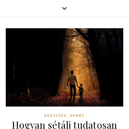
,
EGÉSZSÉG
SPORT
Hogyan sétálj tudatosan