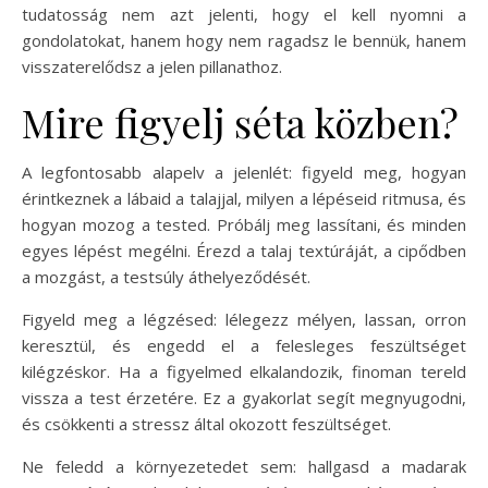
tudatosság nem azt jelenti, hogy el kell nyomni a
gondolatokat, hanem hogy nem ragadsz le bennük, hanem
visszaterelődsz a jelen pillanathoz.
Mire figyelj séta közben?
A legfontosabb alapelv a jelenlét: figyeld meg, hogyan
érintkeznek a lábaid a talajjal, milyen a lépéseid ritmusa, és
hogyan mozog a tested. Próbálj meg lassítani, és minden
egyes lépést megélni. Érezd a talaj textúráját, a cipődben
a mozgást, a testsúly áthelyeződését.
Figyeld meg a légzésed: lélegezz mélyen, lassan, orron
keresztül, és engedd el a felesleges feszültséget
kilégzéskor. Ha a figyelmed elkalandozik, finoman tereld
vissza a test érzetére. Ez a gyakorlat segít megnyugodni,
és csökkenti a stressz által okozott feszültséget.
Ne feledd a környezetedet sem: hallgasd a madarak