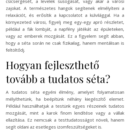
csicsergését, a levelek susogását, vagy akár a városi
zajokat. A természetes hangok segítenek elmélyíteni a
relaxációt, és erősítik a kapcsolatot a külvilággal. Ha a
környezeted városi, figyelj meg egy-egy apró részletet,
például a fák lombját, a napfény játékát az épületeken,
vagy az emberek mozgását. Ez a figyelem segít abban,
hogy a séta során ne csak fizikailag, hanem mentálisan is
feltöltődj.
Hogyan fejleszthető
tovább a tudatos séta?
A tudatos séta egyéni élmény, amelyet folyamatosan
mélyíthetünk, ha beépítünk néhány kiegészítő elemet.
Például használhatjuk a testünk egyes részeinek tudatos
mozgását, mint a karok finom lendítése vagy a vállak
ellazítása. Ez nemcsak a testtudatosságot növeli, hanem
segít oldani az esetleges izomfeszültségeket is.