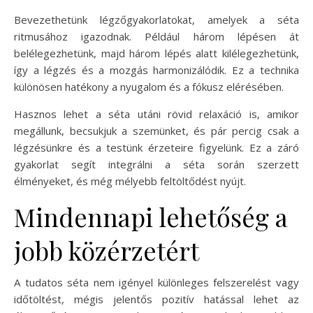
Bevezethetünk légzőgyakorlatokat, amelyek a séta
ritmusához igazodnak. Például három lépésen át
belélegezhetünk, majd három lépés alatt kilélegezhetünk,
így a légzés és a mozgás harmonizálódik. Ez a technika
különösen hatékony a nyugalom és a fókusz elérésében.
Hasznos lehet a séta utáni rövid relaxáció is, amikor
megállunk, becsukjuk a szemünket, és pár percig csak a
légzésünkre és a testünk érzeteire figyelünk. Ez a záró
gyakorlat segít integrálni a séta során szerzett
élményeket, és még mélyebb feltöltődést nyújt.
Mindennapi lehetőség a
jobb közérzetért
A tudatos séta nem igényel különleges felszerelést vagy
időtöltést, mégis jelentős pozitív hatással lehet az