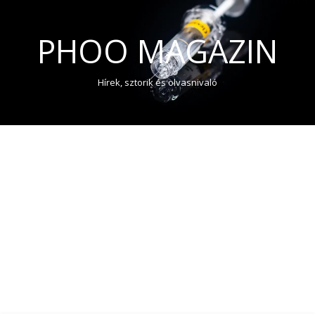
PHOO MAGAZIN
Hírek, sztorik és olvasnivaló