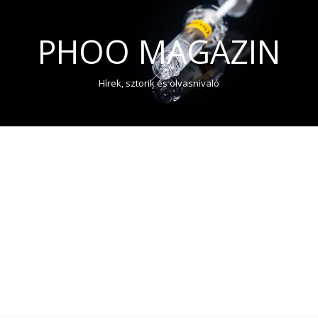
PHOO MAGAZIN
Hírek, sztorik és olvasnivaló