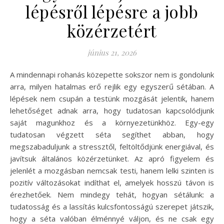
lépésről lépésre a jobb
közérzetért
június 21, 2026
A mindennapi rohanás közepette sokszor nem is gondolunk
arra, milyen hatalmas erő rejlik egy egyszerű sétában. A
lépések nem csupán a testünk mozgását jelentik, hanem
lehetőséget adnak arra, hogy tudatosan kapcsolódjunk
saját magunkhoz és a környezetünkhöz. Egy-egy
tudatosan végzett séta segíthet abban, hogy
megszabaduljunk a stressztől, feltöltődjünk energiával, és
javítsuk általános közérzetünket. Az apró figyelem és
jelenlét a mozgásban nemcsak testi, hanem lelki szinten is
pozitív változásokat indíthat el, amelyek hosszú távon is
érezhetőek. Nem mindegy tehát, hogyan sétálunk: a
tudatosság és a lassítás kulcsfontosságú szerepet játszik,
hogy a séta valóban élménnyé váljon, és ne csak egy