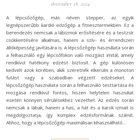
december 18, 2024
A lépcsőzőgép, más néven stepper, az egyik
legnépszerűbb kardió edzőgép a fitnesztermekben. Ez a
berendezés nemcsak a lábizmok erősítésére és a testzsír
csökkentésére alkalmas, hanem a szív- és érrendszeri
állóképesség javítására is. A lépcsőzőgép használata során
a felhasználó egy lépcsőfokon való mozgást imitál, amely
rendkívül hatékony edzést biztosít. A gép különösen
kedvelt azok körében, akik szeretnék elkerülni a monoton
futást vagy a szabadban végzett edzéseket. A
lépcsőzőgép használata során a felhasználó testtartása és
mozgása rendkívül fontos, hiszen helytelen használat
esetén könnyen sérülésekhez vezethet. Az edzés során
nemcsak a lábak, hanem a has, a hát és a karok izmait is
megdolgoztatja, így komplex edzésformának számít.
Ahhoz, hogy a lépcsőzőgép maximálisan kihasználható…