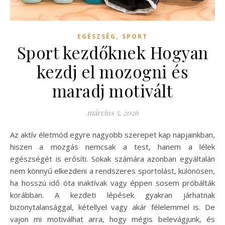
,
EGÉSZSÉG
SPORT
Sport kezdőknek Hogyan
kezdj el mozogni és
maradj motivált
március 5, 2026
Az aktív életmód egyre nagyobb szerepet kap napjainkban,
hiszen a mozgás nemcsak a test, hanem a lélek
egészségét is erősíti. Sokak számára azonban egyáltalán
nem könnyű elkezdeni a rendszeres sportolást, különösen,
ha hosszú idő óta inaktívak vagy éppen sosem próbálták
korábban. A kezdeti lépések gyakran járhatnak
bizonytalansággal, kétellyel vagy akár félelemmel is. De
vajon mi motiválhat arra, hogy mégis belevágjunk, és