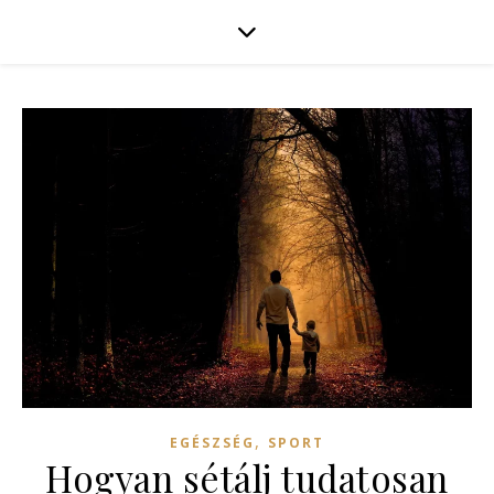
,
EGÉSZSÉG
SPORT
Hogyan sétálj tudatosan