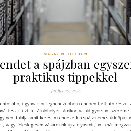
,
MAGAZIN
OTTHON
endet a spájzban egysze
praktikus tippekkel
június 20, 2026
fontosabb, ugyanakkor legnehezebben rendben tartható része. 
nná teszik ezt a tárolóhelyet. Amikor valaki gyorsan szeretn
gy nem találja, amit keres. A rendezetlen spájz nemcsak időpaza
ket, vagy feleslegesen vásárolunk újra olyasmit, ami már megvan