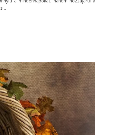
önnyíti a mindennapokat, hanem hozzájárul a
és…