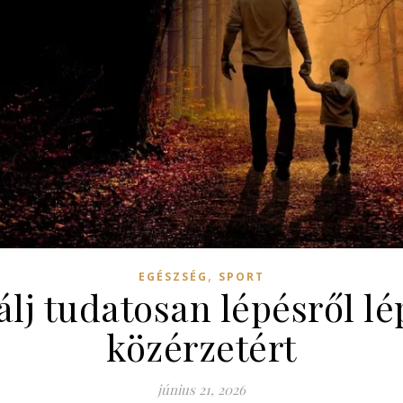
,
EGÉSZSÉG
SPORT
lj tudatosan lépésről lé
közérzetért
június 21, 2026