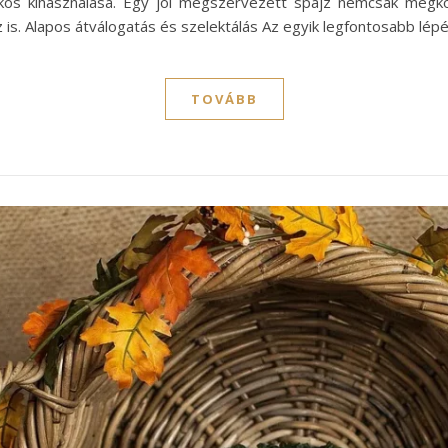
ékos kihasználása. Egy jól megszervezett spájz nemcsak megk
is. Alapos átválogatás és szelektálás Az egyik legfontosabb lép
TOVÁBB