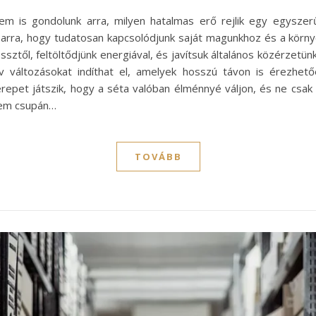
m is gondolunk arra, milyen hatalmas erő rejlik egy egysze
 arra, hogy tudatosan kapcsolódjunk saját magunkhoz és a körn
ztől, feltöltődjünk energiával, és javítsuk általános közérzetü
tív változásokat indíthat el, amelyek hosszú távon is érezhe
erepet játszik, hogy a séta valóban élménnyé váljon, és ne csak
nem csupán…
TOVÁBB