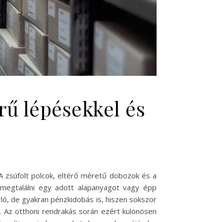
rű lépésekkel és
A zsúfolt polcok, eltérő méretű dobozok és a
e megtalálni egy adott alapanyagot vagy épp
rló, de gyakran pénzkidobás is, hiszen sokszor
. Az otthoni rendrakás során ezért különösen