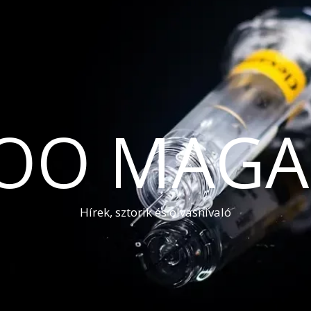
OO MAGA
Hírek, sztorik és olvasnivaló