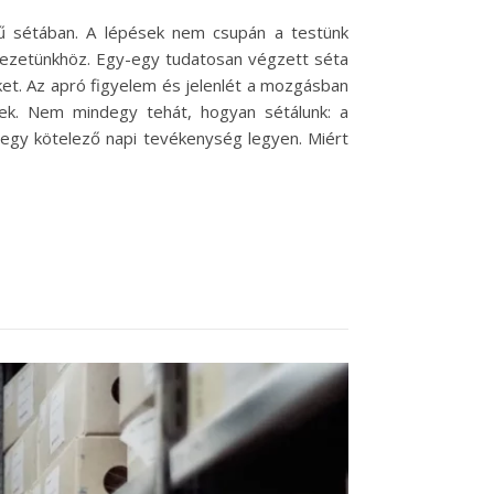
rű sétában. A lépések nem csupán a testünk
yezetünkhöz. Egy-egy tudatosan végzett séta
nket. Az apró figyelem és jelenlét a mozgásban
tőek. Nem mindegy tehát, hogyan sétálunk: a
 egy kötelező napi tevékenység legyen. Miért