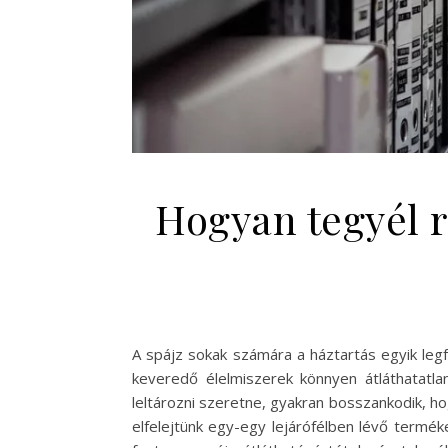
Hogyan tegyél r
A spájz sokak számára a háztartás egyik leg
keveredő élelmiszerek könnyen átláthatatla
leltározni szeretne, gyakran bosszankodik, ho
elfelejtünk egy-egy lejárófélben lévő termé