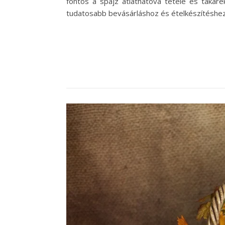
fontos a spájz átláthatóvá tétele és takar
tudatosabb bevásárláshoz és ételkészítéshez 