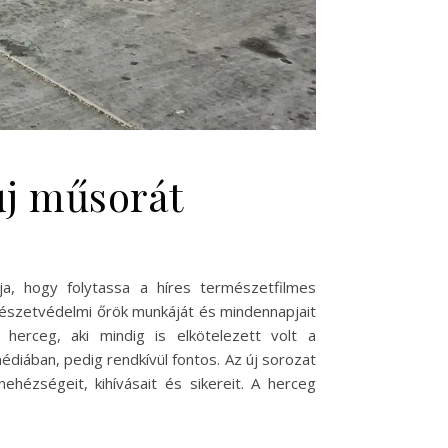
új műsorát
a, hogy folytassa a híres természetfilmes
mészetvédelmi őrök munkáját és mindennapjait
herceg, aki mindig is elkötelezett volt a
diában, pedig rendkívül fontos. Az új sorozat
hézségeit, kihívásait és sikereit. A herceg