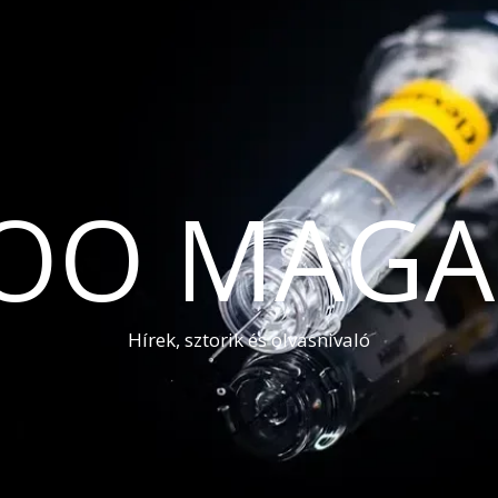
OO MAGA
Hírek, sztorik és olvasnivaló