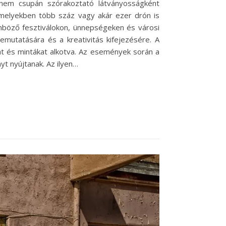
nem csupán szórakoztató látványosságként
amelyekben több száz vagy akár ezer drón is
nböző fesztiválokon, ünnepségeken és városi
mutatására és a kreativitás kifejezésére. A
at és mintákat alkotva. Az események során a
t nyújtanak. Az ilyen…