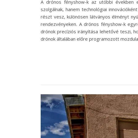
A drónos fényshow-k az utóbbi években e
szolgálnak, hanem technológiai innovációké
részt vesz, különösen látványos élményt ny
rendezvényeken. A drónos fényshow-k egyre 
drónok precíziós irányítása lehetővé teszi,
drónok általában előre programozott mozdulat