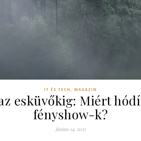
,
IT ÉS TECH
MAGAZIN
 az esküvőkig: Miért hód
fényshow-k?
június 14, 2025