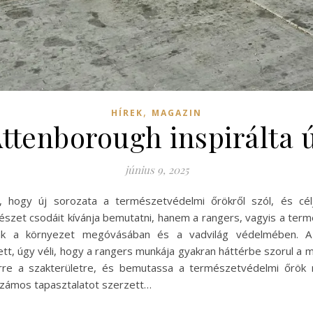
,
HÍREK
MAGAZIN
Attenborough inspirálta 
június 9, 2025
, hogy új sorozata a természetvédelmi őrökről szól, és célj
zet csodáit kívánja bemutatni, hanem a rangers, vagyis a ter
anak a környezet megóvásában és a vadvilág védelmében. A 
t, úgy véli, hogy a rangers munkája gyakran háttérbe szorul a mé
erre a szakterületre, és bemutassa a természetvédelmi őrök ne
számos tapasztalatot szerzett…