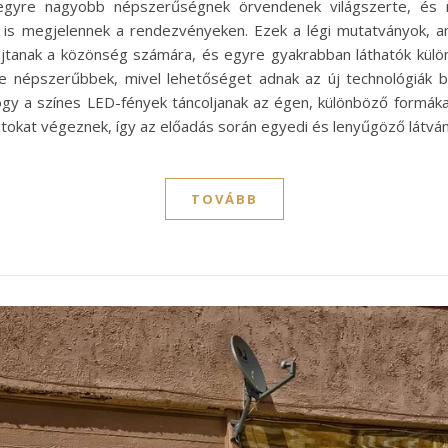
gyre nagyobb népszerűségnek örvendenek világszerte, és 
nt is megjelennek a rendezvényeken. Ezek a légi mutatványok, 
újtanak a közönség számára, és egyre gyakrabban láthatók külö
népszerűbbek, mivel lehetőséget adnak az új technológiák be
 hogy a színes LED-fények táncoljanak az égen, különböző formák
okat végeznek, így az előadás során egyedi és lenyűgöző látvány
TOVÁBB