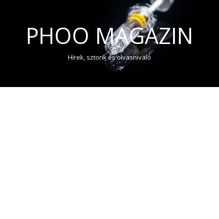
PHOO MAGAZIN
Hírek, sztorik és olvasnivaló