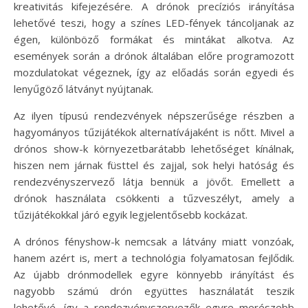
kreativitás kifejezésére. A drónok precíziós irányítása
lehetővé teszi, hogy a színes LED-fények táncoljanak az
égen, különböző formákat és mintákat alkotva. Az
események során a drónok általában előre programozott
mozdulatokat végeznek, így az előadás során egyedi és
lenyűgöző látványt nyújtanak.
Az ilyen típusú rendezvények népszerűsége részben a
hagyományos tűzijátékok alternatívájaként is nőtt. Mivel a
drónos show-k környezetbarátabb lehetőséget kínálnak,
hiszen nem járnak füsttel és zajjal, sok helyi hatóság és
rendezvényszervező látja bennük a jövőt. Emellett a
drónok használata csökkenti a tűzveszélyt, amely a
tűzijátékokkal járó egyik legjelentősebb kockázat.
A drónos fényshow-k nemcsak a látvány miatt vonzóak,
hanem azért is, mert a technológia folyamatosan fejlődik.
Az újabb drónmodellek egyre könnyebb irányítást és
nagyobb számú drón együttes használatát teszik
lehetővé, így a rendezvényszervezők egyre merészebb