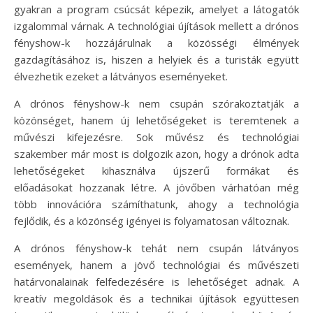
gyakran a program csúcsát képezik, amelyet a látogatók
izgalommal várnak. A technológiai újítások mellett a drónos
fényshow-k hozzájárulnak a közösségi élmények
gazdagításához is, hiszen a helyiek és a turisták együtt
élvezhetik ezeket a látványos eseményeket.
A drónos fényshow-k nem csupán szórakoztatják a
közönséget, hanem új lehetőségeket is teremtenek a
művészi kifejezésre. Sok művész és technológiai
szakember már most is dolgozik azon, hogy a drónok adta
lehetőségeket kihasználva újszerű formákat és
előadásokat hozzanak létre. A jövőben várhatóan még
több innovációra számíthatunk, ahogy a technológia
fejlődik, és a közönség igényei is folyamatosan változnak.
A drónos fényshow-k tehát nem csupán látványos
események, hanem a jövő technológiai és művészeti
határvonalainak felfedezésére is lehetőséget adnak. A
kreatív megoldások és a technikai újítások együttesen