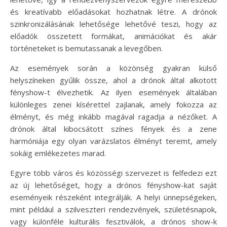
és kreatívabb előadásokat hozhatnak létre. A drónok
szinkronizálásának lehetősége lehetővé teszi, hogy az
előadók összetett formákat, animációkat és akár
történeteket is bemutassanak a levegőben.
Az események során a közönség gyakran külső
helyszíneken gyűlik össze, ahol a drónok által alkotott
fényshow-t élvezhetik. Az ilyen események általában
különleges zenei kísérettel zajlanak, amely fokozza az
élményt, és még inkább magával ragadja a nézőket. A
drónok által kibocsátott színes fények és a zene
harmóniája egy olyan varázslatos élményt teremt, amely
sokáig emlékezetes marad.
Egyre több város és közösségi szervezet is felfedezi ezt
az új lehetőséget, hogy a drónos fényshow-kat saját
eseményeik részeként integrálják. A helyi ünnepségeken,
mint például a szilveszteri rendezvények, születésnapok,
vagy különféle kulturális fesztiválok, a drónos show-k