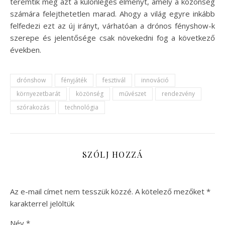
teremtik meg azt a különleges élményt, amely a közönség
számára felejthetetlen marad. Ahogy a világ egyre inkább
felfedezi ezt az új irányt, várhatóan a drónos fényshow-k
szerepe és jelentősége csak növekedni fog a következő
években.
drónshow
fényjáték
fesztivál
innováció
környezetbarát
közönség
művészet
rendezvény
szórakozás
technológia
SZÓLJ HOZZÁ
Az e-mail címet nem tesszük közzé.
A kötelező mezőket
*
karakterrel jelöltük
Név
*