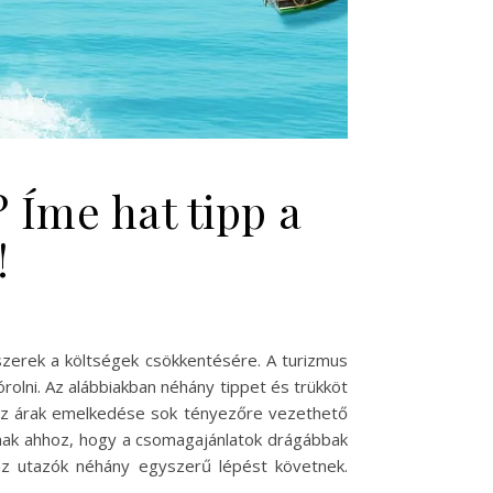
 Íme hat tipp a
!
zerek a költségek csökkentésére. A turizmus
rolni. Az alábbiakban néhány tippet és trükköt
 az árak emelkedése sok tényezőre vezethető
lnak ahhoz, hogy a csomagajánlatok drágábbak
az utazók néhány egyszerű lépést követnek.