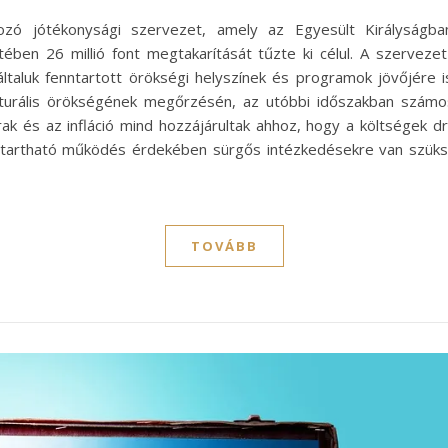
kozó jótékonysági szervezet, amely az Egyesült Királyságba
tében 26 millió font megtakarítását tűzte ki célul. A szerve
aluk fenntartott örökségi helyszínek és programok jövőjére i
ulturális örökségének megőrzésén, az utóbbi időszakban szám
k és az infláció mind hozzájárultak ahhoz, hogy a költségek 
tartható működés érdekében sürgős intézkedésekre van szükség
TOVÁBB