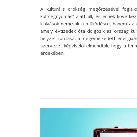
A kulturális örökség megőrzésével foglal
költségnyomás” alatt áll, és ennek következ
kihívások nemcsak a működésre, hanem az ált
amely évtizedek óta dolgozik az ország k
helyzet romlása, a megemelkedett energiaára
szervezet képviselői elmondták, hogy a fenn
érdekében…