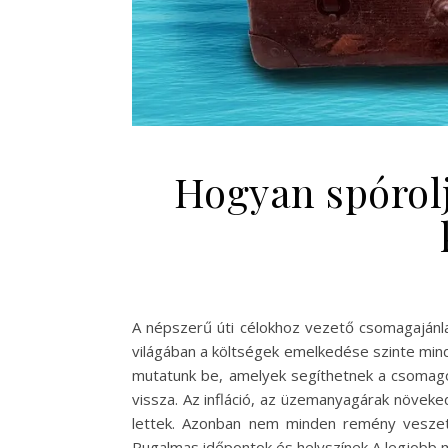
Hogyan spórolj
A népszerű úti célokhoz vezető csomagajánl
világában a költségek emelkedése szinte minde
mutatunk be, amelyek segíthetnek a csomago
vissza. Az infláció, az üzemanyagárak növek
lettek. Azonban nem minden remény veszett
Rugalmas időpontok és helyszínek A legjobb 