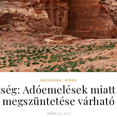
,
GAZDASÁG
HÍREK
tség: Adóemelések miatt
megszüntetése várható
július 12, 2025