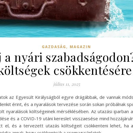
,
GAZDASÁG
MAGAZIN
 a nyári szabadságodon?
költségek csökkentésére
július 11, 2025
atok az Egyesült Királyságból egyre drágábbak, de vannak móds
nkit érint, és a nyaralások tervezése során sokan próbálnak spó
lt nyaralások költségeinek mérséklésében. Az utazási iparban
edése és a COVID-19 utáni kereslet visszaesése mind hozzájáru
 el, és a tervezett utazás költségeit csökkenteni lehet, ha 
módja annak, hogy csökkentsük a csomagajánlatok…