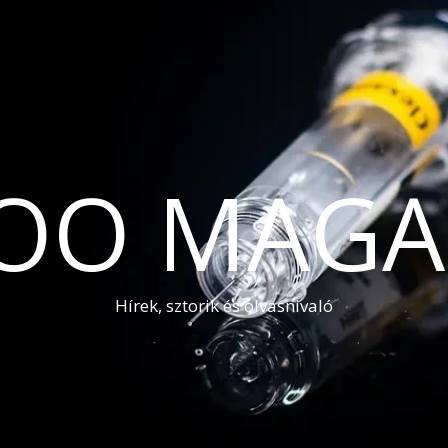
OO MAGA
Hírek, sztorik és olvasnivaló