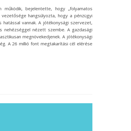
n működik, bejelentette, hogy „folyamatos
zet vezetősége hangsúlyozta, hogy a pénzügyi
s hatással vannak. A jótékonysági szervezet,
os nehézséggel nézett szembe. A gazdasági
drasztikusan megnövekedjenek. A jótékonysági
. A 26 millió font megtakarítási cél elérése