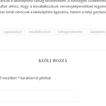
játszik a lakásépítési válság kezelésében. A költségek csökkenté
lhat ahhoz, hogy a kisvállalkozások versenyképesebbek legyen
sei tehát nemcsak a lakásépítési ágazatra, hanem a helyi gazdasá
jogszabályok
kisvállalkozások
költségcsökkentés
lakásépítés
SZÓLJ HOZZÁ
ző mezőket
*
karakterrel jelöltük