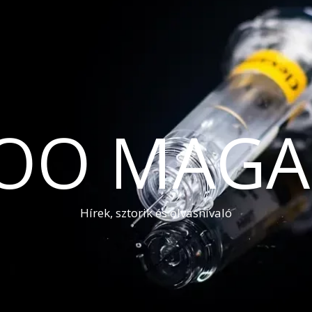
OO MAGA
Hírek, sztorik és olvasnivaló