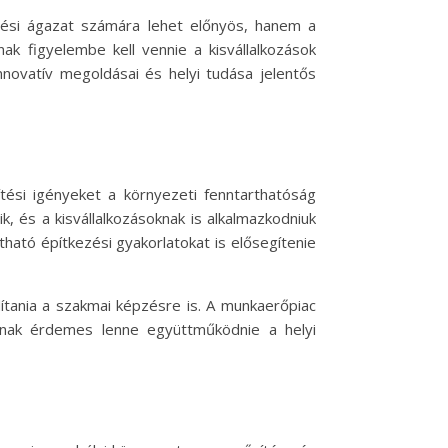
ítési ágazat számára lehet előnyös, hanem a
ak figyelembe kell vennie a kisvállalkozások
innovatív megoldásai és helyi tudása jelentős
tési igényeket a környezeti fenntarthatóság
, és a kisvállalkozásoknak is alkalmazkodniuk
ható építkezési gyakorlatokat is elősegítenie
ítania a szakmai képzésre is. A munkaerőpiac
tnak érdemes lenne együttműködnie a helyi