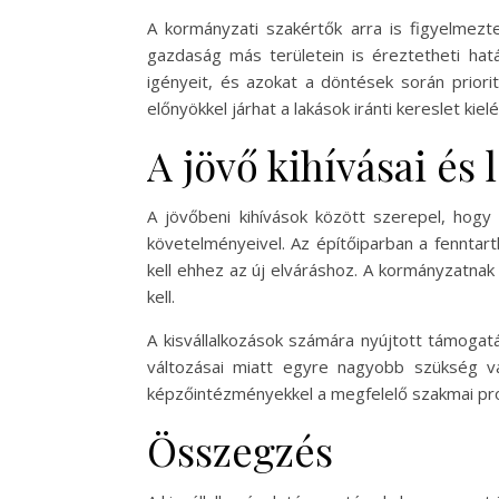
A kormányzati szakértők arra is figyelmezt
gazdaság más területein is éreztetheti hatá
igényeit, és azokat a döntések során priorit
előnyökkel járhat a lakások iránti kereslet kie
A jövő kihívásai és
A jövőbeni kihívások között szerepel, hogy
követelményeivel. Az építőiparban a fenntart
kell ehhez az új elváráshoz. A kormányzatnak
kell.
A kisvállalkozások számára nyújtott támogat
változásai miatt egyre nagyobb szükség v
képzőintézményekkel a megfelelő szakmai pro
Összegzés