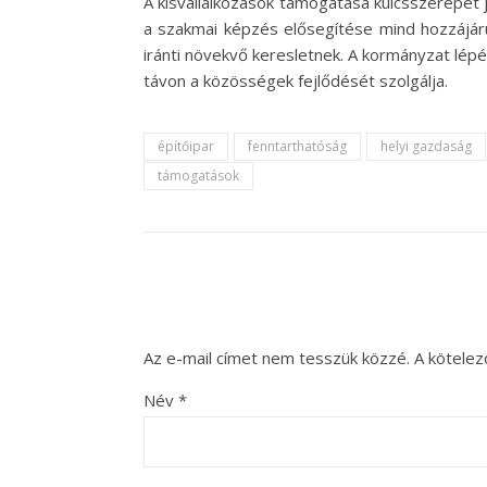
A kisvállalkozások támogatása kulcsszerepet 
a szakmai képzés elősegítése mind hozzájáru
iránti növekvő keresletnek. A kormányzat lépé
távon a közösségek fejlődését szolgálja.
építőipar
fenntarthatóság
helyi gazdaság
támogatások
Az e-mail címet nem tesszük közzé.
A kötele
Név
*