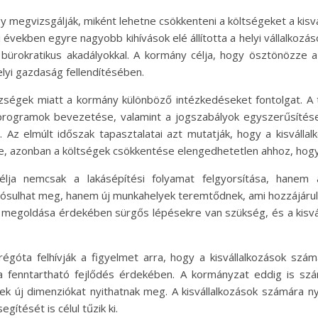
y megvizsgálják, miként lehetne csökkenteni a költségeket a kisv
bi években egyre nagyobb kihívások elé állította a helyi vállalk
bürokratikus akadályokkal. A kormány célja, hogy ösztönözze a 
lyi gazdaság fellendítésében.
zségek miatt a kormány különböző intézkedéseket fontolgat. A
rogramok bevezetése, valamint a jogszabályok egyszerűsítése
Az elmúlt időszak tapasztalatai azt mutatják, hogy a kisválla
re, azonban a költségek csökkentése elengedhetetlen ahhoz, ho
élja nemcsak a lakásépítési folyamat felgyorsítása, hanem a
lósulhat meg, hanem új munkahelyek teremtődnek, ami hozzájárul 
ág megoldása érdekében sürgős lépésekre van szükség, és a kisv
góta felhívják a figyelmet arra, hogy a kisvállalkozások sz
a fenntartható fejlődés érdekében. A kormányzat eddig is szá
k új dimenziókat nyithatnak meg. A kisvállalkozások számára 
ítését is célul tűzik ki.