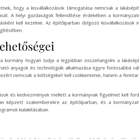
etnek, hogy a kisvállalkozások támogatása nemcsak a lakásép
sát. A helyi gazdaságok fellendítése érdekében a kormányzatn
ásként kell kezelnie. Az építőiparban dolgozó kisvállalkozások 
légítésében.
 lehetőségei
 a kormány hogyan tudja a legjobban összehangolni a lakásépí
ható anyagok és technológiák alkalmazása egyre fontosabbá válik
 ezért nemcsak a költségeket kell csökkentenie, hanem a fenntart
ások és kedvezmények mellett a kormánynak figyelmet kell ford
an képzett szakemberekre az építőiparban, és a kormányza
gramok kialakításában.