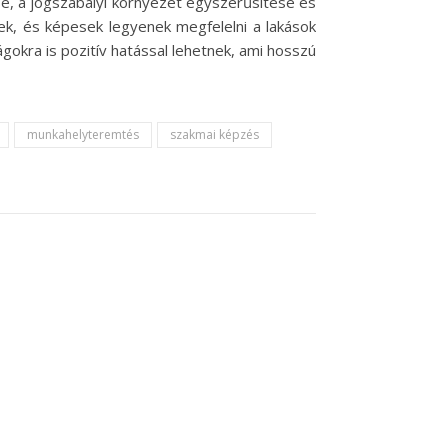
se, a jogszabályi környezet egyszerűsítése és
ek, és képesek legyenek megfelelni a lakások
gokra is pozitív hatással lehetnek, ami hosszú
munkahelyteremtés
szakmai képzés