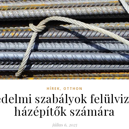
,
HÍREK
OTTHON
elmi szabályok felülviz
házépítők számára
július 6, 2025