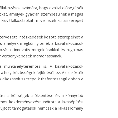
állalkozások számára, hogy ezáltal elősegítsék
ozásokat, amelyek gyakran szembesülnek a magas
kisvállalkozásokat, mivel ezek kulcsszerepet
 tervezett intézkedések között szerepelhet a
, amelyek megkönnyítenék a kisvállalkozások
lkozások innovatív megoldásokkal és rugalmas
gy versenyképesek maradhassanak.
 munkahelyteremtés is. A kisvállalkozások
a helyi közösségek fejlődéséhez. A szakértők
állalkozások szerepe kulcsfontosságú ebben a
ámára a költségek csökkentése és a könnyebb
mos kezdeményezést indított a lakásépítési
nyújtott támogatások nemcsak a lakásállomány