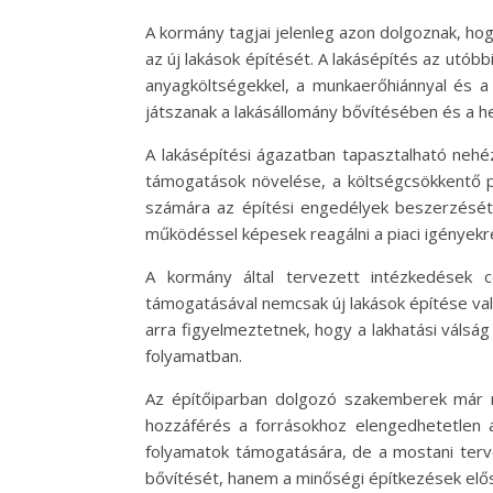
A kormány tagjai jelenleg azon dolgoznak, hog
az új lakások építését. A lakásépítés az utób
anyagköltségekkel, a munkaerőhiánnyal és a 
játszanak a lakásállomány bővítésében és a he
A lakásépítési ágazatban tapasztalható nehé
támogatások növelése, a költségcsökkentő p
számára az építési engedélyek beszerzését. 
működéssel képesek reagálni a piaci igények
A kormány által tervezett intézkedések c
támogatásával nemcsak új lakások építése va
arra figyelmeztetnek, hogy a lakhatási váls
folyamatban.
Az építőiparban dolgozó szakemberek már ré
hozzáférés a forrásokhoz elengedhetetlen 
folyamatok támogatására, de a mostani terve
bővítését, hanem a minőségi építkezések előseg