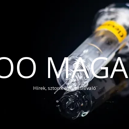
OO MAGA
Hírek, sztorik és olvasnivaló