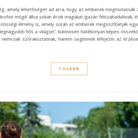
ég, amely lehetőséget ad arra, hogy az emberek megmutassák z
krofon mögé állva sokan érzik magukat igazán felszabadultnak, é
össégi élmény is, amely során az emberek megoszthatják egymá
a legnagyobb hős a világon”, különösen hatékonyan képes összekö
ok nemcsak szórakoztatnak, hanem segítenek kifejezni az érzése
TOVÁBB