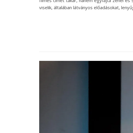
filmes címet takar, hanem egyfajta zenei és 
viselik, általában látványos előadásokat, len