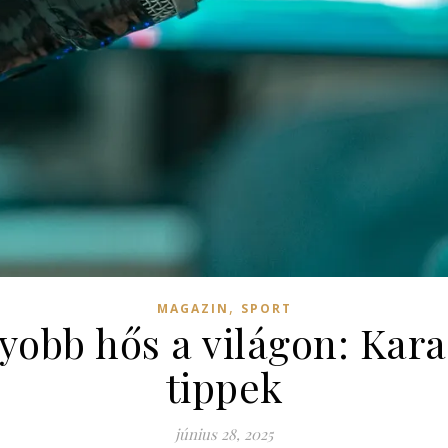
,
MAGAZIN
SPORT
gyobb hős a világon: Kar
tippek
június 28, 2025