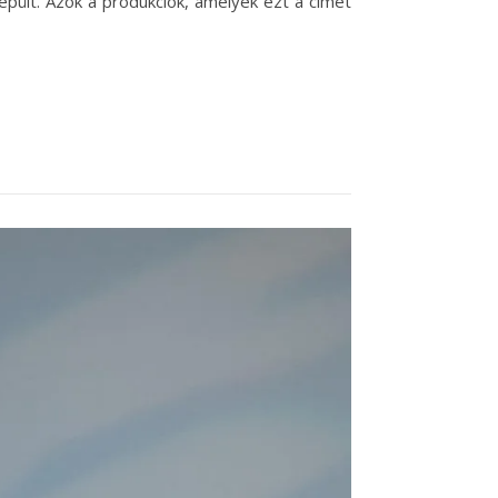
épült. Azok a produkciók, amelyek ezt a címet