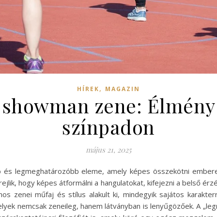
,
HÍREK
MAGAZIN
 showman zene: Élmény é
színpadon
május 21, 2025
bb és legmeghatározóbb eleme, amely képes összekötni embere
rejlik, hogy képes átformálni a hangulatokat, kifejezni a belső 
s zenei műfaj és stílus alakult ki, mindegyik sajátos karakter
elyek nemcsak zeneileg, hanem látványban is lenyűgözőek. A „l