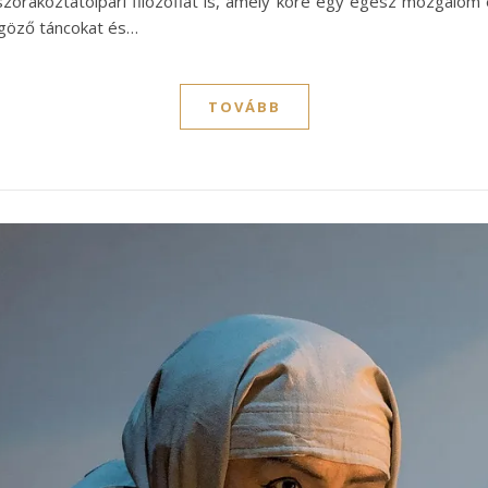
szórakoztatóipari filozófiát is, amely köré egy egész mozgalom 
yűgöző táncokat és…
TOVÁBB