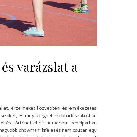
s varázslat a
ket, érzelmeket közvetíteni és emlékezetes
érzéseinket, és még a legnehezebb időszakokban
rel és történettel bír. A modern zeneiparban
egnagyobb showman” kifejezés nem csupán egy