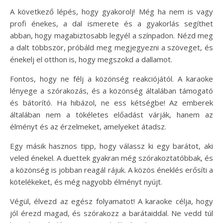
A következő lépés, hogy gyakorolj! Még ha nem is vagy
profi énekes, a dal ismerete és a gyakorlás segíthet
abban, hogy magabiztosabb legyél a színpadon. Nézd meg
a dalt többször, próbáld meg megjegyezni a szöveget, és
énekelj el otthon is, hogy megszokd a dallamot.
Fontos, hogy ne félj a közönség reakciójától. A karaoke
lényege a szórakozás, és a közönség általában támogató
és bátorító. Ha hibázol, ne ess kétségbe! Az emberek
általában nem a tökéletes előadást várják, hanem az
élményt és az érzelmeket, amelyeket átadsz.
Egy másik hasznos tipp, hogy válassz ki egy barátot, aki
veled énekel. A duettek gyakran még szórakoztatóbbak, és
a közönség is jobban reagál rájuk. A közös éneklés erősíti a
kötelékeket, és még nagyobb élményt nyújt.
Végül, élvezd az egész folyamatot! A karaoke célja, hogy
jól érezd magad, és szórakozz a barátaiddal. Ne vedd túl