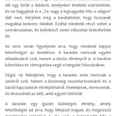
elő egy listát a dalokról, amelyeket énekelni szeretnétek,
és ne hagyjátok ki a „Te vagy a legnagyobb hős a világon”
dalt sem. Kérjétek meg a barátaitokat, hogy hozzanak
magukkal kedvenc dalaikat. Ezáltal mindenki részt vehet a
szórakozásban, és különböző zenei stílusokat fedezhettek
fel.
Az este során figyeljetek arra, hogy mindenki kapjon
lehetőséget az éneklésre. A karaoke nemcsak egyéni
előadásokról szól, hanem a közös élményről is. A barátok
bátorítása és támogatása segít a hangulat fokozásában.
Végül, ne feledjétek, hogy a karaoke este nemcsak a
zenéről szól, hanem a közönség összetartozásáról és a
baráti kapcsolatok elmélyítéséről. Énekeljetek, nevessetek,
és élvezzétek az időt, amit együtt töltötök!
A karaoke egy igazán különleges élmény, amely
lehetőséget ad arra, hogy kifejezd magad, és megosszd
érzelmeidet másokkal. A „Te vagy a legnagyobb hős a