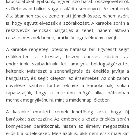
kapcsolatokat építsünk, legyen szó baráti összejövetelről,
születésnapi buliról vagy családi eseményről. Az emberek
általában nemcsak a zene miatt jönnek össze, hanem azért
is, hogy együtt élvezzék a szórakozást. A karaoke során a
résztvevők nemcsak hallgatják a zenét, hanem aktívan
részt is vesznek benne, ami különleges élményt nyújt.
A karaoke rengeteg jótékony hatással bír. Egyrészt segít
csökkenteni a stresszt, hiszen éneklés közben az
endorfinok szabadulnak fel, amelyek boldogságérzetet
keltenek. Másrészt a zenehallgatás és éneklés javítja a
hangulatot, és segít kifejezni az érzelmeket. Az önbizalom
növelése szintén fontos előnye a karaoke-nak; sokan
tapasztalják, hogy a mikrofon mögé állva bátrabban
mernek megnyilvánulni, mint a mindennapi életben.
A karaoke emellett remek lehetőség arra, hogy új
barátokat szerezzünk. Az emberek a közös éneklés során
könnyebben barátkoznak, hiszen az élmény megosztása
erősíti a kötelékeket. Még azok is, akik nem érzik magukat