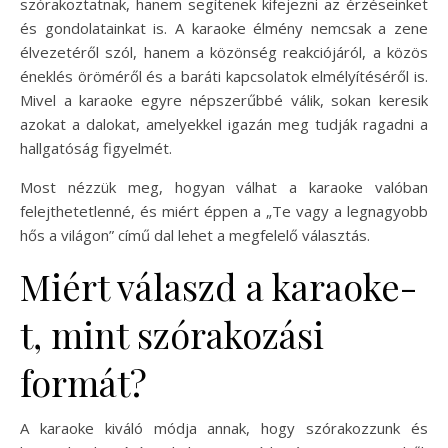
szórakoztatnak, hanem segítenek kifejezni az érzéseinket
és gondolatainkat is. A karaoke élmény nemcsak a zene
élvezetéről szól, hanem a közönség reakciójáról, a közös
éneklés öröméről és a baráti kapcsolatok elmélyítéséről is.
Mivel a karaoke egyre népszerűbbé válik, sokan keresik
azokat a dalokat, amelyekkel igazán meg tudják ragadni a
hallgatóság figyelmét.
Most nézzük meg, hogyan válhat a karaoke valóban
felejthetetlenné, és miért éppen a „Te vagy a legnagyobb
hős a világon” című dal lehet a megfelelő választás.
Miért válaszd a karaoke-
t, mint szórakozási
formát?
A karaoke kiváló módja annak, hogy szórakozzunk és