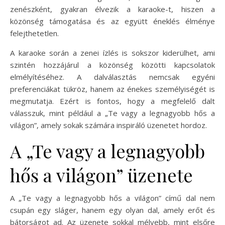
zenészként, gyakran élvezik a karaoke-t, hiszen a
közönség támogatása és az együtt éneklés élménye
felejthetetlen.
A karaoke során a zenei ízlés is sokszor kiderülhet, ami
szintén hozzájárul a közönség közötti kapcsolatok
elmélyítéséhez. A dalválasztás nemcsak egyéni
preferenciákat tükröz, hanem az énekes személyiségét is
megmutatja. Ezért is fontos, hogy a megfelelő dalt
válasszuk, mint például a „Te vagy a legnagyobb hős a
világon”, amely sokak számára inspiráló üzenetet hordoz.
A „Te vagy a legnagyobb
hős a világon” üzenete
A „Te vagy a legnagyobb hős a világon” című dal nem
csupán egy sláger, hanem egy olyan dal, amely erőt és
bátorságot ad. Az üzenete sokkal mélyebb, mint elsőre