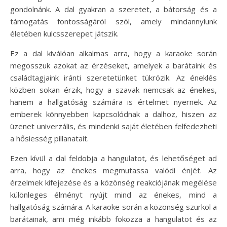
gondolnánk. A dal gyakran a szeretet, a bátorság és a
támogatás fontosságáról szól, amely mindannyiunk
életében kulcsszerepet játszik.
Ez a dal kiválóan alkalmas arra, hogy a karaoke során
megosszuk azokat az érzéseket, amelyek a barátaink és
családtagjaink iránti szeretetünket tükrözik. Az éneklés
közben sokan érzik, hogy a szavak nemcsak az énekes,
hanem a hallgatóság számára is értelmet nyernek. Az
emberek könnyebben kapcsolódnak a dalhoz, hiszen az
üzenet univerzális, és mindenki saját életében felfedezheti
a hősiesség pillanatait.
Ezen kívül a dal feldobja a hangulatot, és lehetőséget ad
arra, hogy az énekes megmutassa valódi énjét. Az
érzelmek kifejezése és a közönség reakciójának megélése
különleges élményt nyújt mind az énekes, mind a
hallgatóság számára. A karaoke során a közönség szurkol a
barátainak, ami még inkább fokozza a hangulatot és az