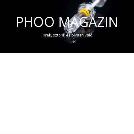
PHOO MAGAZIN
Hírek, sztorik és olvasnivaló