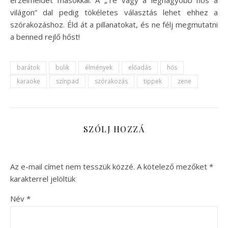
világon” dal pedig tökéletes választás lehet ehhez a
szórakozáshoz. Éld át a pillanatokat, és ne félj megmutatni
a benned rejlő hőst!
barátok
bulik
élmények
előadás
hős
karaoke
színpad
szórakozás
tippek
zene
SZÓLJ HOZZÁ
Az e-mail címet nem tesszük közzé.
A kötelező mezőket
*
karakterrel jelöltük
Név
*