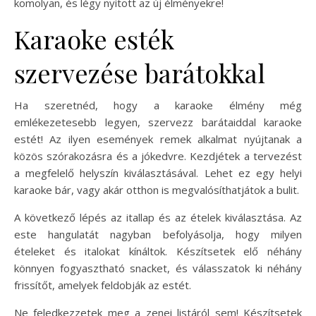
komolyan, és légy nyitott az új élményekre!
Karaoke esték
szervezése barátokkal
Ha szeretnéd, hogy a karaoke élmény még
emlékezetesebb legyen, szervezz barátaiddal karaoke
estét! Az ilyen események remek alkalmat nyújtanak a
közös szórakozásra és a jókedvre. Kezdjétek a tervezést
a megfelelő helyszín kiválasztásával. Lehet ez egy helyi
karaoke bár, vagy akár otthon is megvalósíthatjátok a bulit.
A következő lépés az itallap és az ételek kiválasztása. Az
este hangulatát nagyban befolyásolja, hogy milyen
ételeket és italokat kínáltok. Készítsetek elő néhány
könnyen fogyasztható snacket, és válasszatok ki néhány
frissítőt, amelyek feldobják az estét.
Ne feledkezzetek meg a zenei listáról sem! Készítsetek