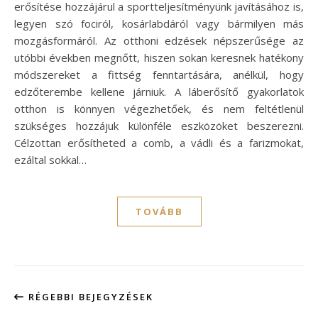
erősítése hozzájárul a sportteljesítményünk javításához is,
legyen szó fociról, kosárlabdáról vagy bármilyen más
mozgásformáról. Az otthoni edzések népszerűsége az
utóbbi években megnőtt, hiszen sokan keresnek hatékony
módszereket a fittség fenntartására, anélkül, hogy
edzőterembe kellene járniuk. A láberősítő gyakorlatok
otthon is könnyen végezhetőek, és nem feltétlenül
szükséges hozzájuk különféle eszközöket beszerezni.
Célzottan erősítheted a comb, a vádli és a farizmokat,
ezáltal sokkal…
TOVÁBB
RÉGEBBI BEJEGYZÉSEK