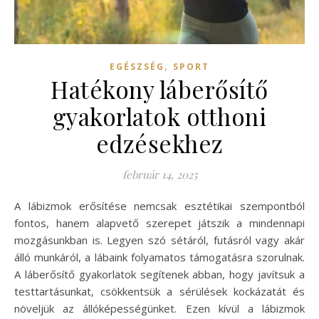
,
EGÉSZSÉG
SPORT
Hatékony láberősítő
gyakorlatok otthoni
edzésekhez
február 14, 2025
A lábizmok erősítése nemcsak esztétikai szempontból
fontos, hanem alapvető szerepet játszik a mindennapi
mozgásunkban is. Legyen szó sétáról, futásról vagy akár
álló munkáról, a lábaink folyamatos támogatásra szorulnak.
A láberősítő gyakorlatok segítenek abban, hogy javítsuk a
testtartásunkat, csökkentsük a sérülések kockázatát és
növeljük az állóképességünket. Ezen kívül a lábizmok