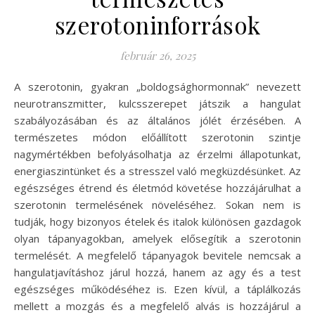
szerotoninforrások
február 26, 2025
A szerotonin, gyakran „boldogsághormonnak” nevezett
neurotranszmitter, kulcsszerepet játszik a hangulat
szabályozásában és az általános jólét érzésében. A
természetes módon előállított szerotonin szintje
nagymértékben befolyásolhatja az érzelmi állapotunkat,
energiaszintünket és a stresszel való megküzdésünket. Az
egészséges étrend és életmód követése hozzájárulhat a
szerotonin termelésének növeléséhez. Sokan nem is
tudják, hogy bizonyos ételek és italok különösen gazdagok
olyan tápanyagokban, amelyek elősegítik a szerotonin
termelését. A megfelelő tápanyagok bevitele nemcsak a
hangulatjavításhoz járul hozzá, hanem az agy és a test
egészséges működéséhez is. Ezen kívül, a táplálkozás
mellett a mozgás és a megfelelő alvás is hozzájárul a