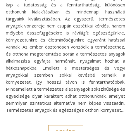
kap a tudatosság és a fenntarthatóság, különösen
otthonunk kialakításában és mindennapi használati
tárgyaink kiválasztásában. Az egyszerű, természetes
anyagok vonzereje nem csupán esztétikai kérdés, hanem
mélyebb összefüggésekre is rávilágít: egészségünkre,
környezetünkre és életminőségünkre egyaránt hatással
vannak. Az ember ösztönösen vonzódik a természethez,
és otthona megteremtése során a természetes anyagok
alkalmazása egyfajta harmóniát, nyugalmat hozhat a
hétköznapokba. Emellett a mesterséges és vegyi
anyagokkal szemben sokkal kevésbé terhelik a
környezetet, így hosszú távon is fenntarthatóbbak.
Mindemellett a természetes alapanyagok sokszínűsége és
egyedisége olyan karaktert adhat otthonunknak, amelyet
semmilyen szintetikus alternatíva nem képes visszaadni.
Természetes anyagok és egészséges otthoni környezet…