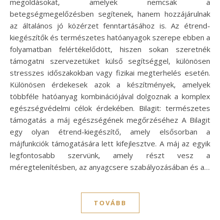
megoldásokat, amelyek nemcsak a
betegségmegelőzésben segítenek, hanem hozzájárulnak
az általános jó közérzet fenntartásához is. Az étrend-
kiegészítők és természetes hatóanyagok szerepe ebben a
folyamatban felértékelődött, hiszen sokan szeretnék
támogatni szervezetüket külső segítséggel, különösen
stresszes időszakokban vagy fizikai megterhelés esetén.
Különösen érdekesek azok a készítmények, amelyek
többféle hatóanyag kombinációjával dolgoznak a komplex
egészségvédelmi célok érdekében. Bilagit: természetes
támogatás a máj egészségének megőrzéséhez A Bilagit
egy olyan étrend-kiegészítő, amely elsősorban a
májfunkciók támogatására lett kifejlesztve. A máj az egyik
legfontosabb szervünk, amely részt vesz a
méregtelenítésben, az anyagcsere szabályozásában és a…
TOVÁBB