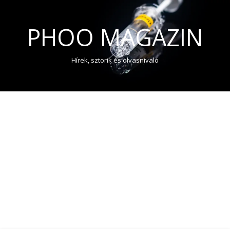
PHOO MAGAZIN
Hírek, sztorik és olvasnivaló