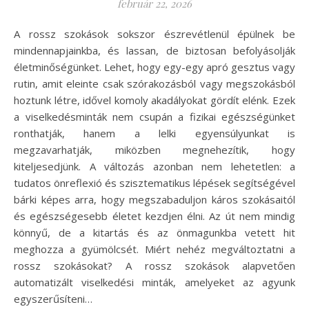
február 22, 2026
A rossz szokások sokszor észrevétlenül épülnek be
mindennapjainkba, és lassan, de biztosan befolyásolják
életminőségünket. Lehet, hogy egy-egy apró gesztus vagy
rutin, amit eleinte csak szórakozásból vagy megszokásból
hoztunk létre, idővel komoly akadályokat gördít elénk. Ezek
a viselkedésminták nem csupán a fizikai egészségünket
ronthatják, hanem a lelki egyensúlyunkat is
megzavarhatják, miközben megnehezítik, hogy
kiteljesedjünk. A változás azonban nem lehetetlen: a
tudatos önreflexió és szisztematikus lépések segítségével
bárki képes arra, hogy megszabaduljon káros szokásaitól
és egészségesebb életet kezdjen élni. Az út nem mindig
könnyű, de a kitartás és az önmagunkba vetett hit
meghozza a gyümölcsét. Miért nehéz megváltoztatni a
rossz szokásokat? A rossz szokások alapvetően
automatizált viselkedési minták, amelyeket az agyunk
egyszerűsíteni…