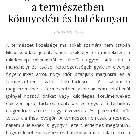
a természetben
könnyedén és hatékonyan
július 10, 2026
A természet közelsége ma sokak számára nem csupán
kikapcsolódást jelent, hanem szükségszerű menekülést a
mindennapi rohanásból. Az életünk egyre zsúfoltabb, a
munkahelyi és családi kötelezettségek gyakran elvonják
figyelmünket arról, hogy időt szánjunk magunkra és a
természetben való feltöltődésre. A szabadidő
megteremtése a természetben azonban nem feltétlenül
igényel hosszú órákat vagy különleges körülményeket;
sokszor apró, tudatos döntések és egyszerű technikák
elegendőek ahhoz, hogy élvezetes és pihentető időt
töltsünk a friss levegőn. A természet nemcsak a testnek,
hanem a léleknek is gyógyír, ezért érdemes megtanulni,
hogyan lehet könnyedén és hatékonyan időt találni erre a