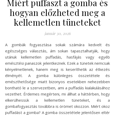
Miért puffaszt a gomba és
hogyan előzheted meg a
kellemetlen tüneteket
január 30, 2026
A gombák fogyasztása sokak számára kedvelt és
egészséges választás, ám sokan tapasztalhatják, hogy
utánuk kellemetlen puffadás, hasfájás vagy egyéb
emésztési panaszok jelentkeznek. Ezek a tünetek nemcsak
kényelmetlenek, hanem meg is keseríthetik az étkezés
élményét. A gomba különleges összetétele és
emészthetősége miatt bizonyos esetekben nehezebben
bontható le a szervezetben, ami a puffadás kialakulásához
vezethet. Érdemes megérteni, mi állhat a háttérben, hogy
elkerülhessük a kellemetlen tüneteket, és a
gombafogyasztás továbbra is örömet okozzon. Miért okoz
puffadást a gomba? A gomba összetétele jelentősen eltér