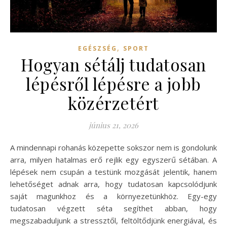
,
EGÉSZSÉG
SPORT
Hogyan sétálj tudatosan
lépésről lépésre a jobb
közérzetért
június 21, 2026
A mindennapi rohanás közepette sokszor nem is gondolunk
arra, milyen hatalmas erő rejlik egy egyszerű sétában. A
lépések nem csupán a testünk mozgását jelentik, hanem
lehetőséget adnak arra, hogy tudatosan kapcsolódjunk
saját magunkhoz és a környezetünkhöz. Egy-egy
tudatosan végzett séta segíthet abban, hogy
megszabaduljunk a stressztől, feltöltődjünk energiával, és