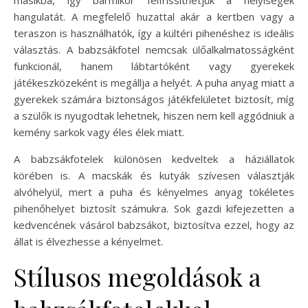
hangulatát. A megfelelő huzattal akár a kertben vagy a
teraszon is használhatók, így a kültéri pihenéshez is ideális
választás. A babzsákfotel nemcsak ülőalkalmatosságként
funkcionál, hanem lábtartóként vagy gyerekek
játékeszközeként is megállja a helyét. A puha anyag miatt a
gyerekek számára biztonságos játékfelületet biztosít, míg
a szülők is nyugodtak lehetnek, hiszen nem kell aggódniuk a
kemény sarkok vagy éles élek miatt.
A babzsákfotelek különösen kedveltek a háziállatok
körében is. A macskák és kutyák szívesen választják
alvóhelyül, mert a puha és kényelmes anyag tökéletes
pihenőhelyet biztosít számukra. Sok gazdi kifejezetten a
kedvencének vásárol babzsákot, biztosítva ezzel, hogy az
állat is élvezhesse a kényelmet.
Stílusos megoldások a