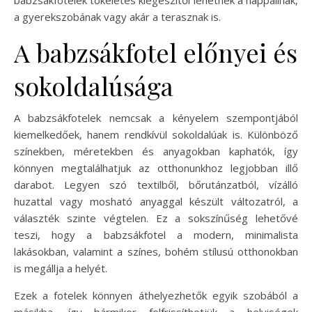
a gyerekszobának vagy akár a terasznak is.
A babzsákfotel előnyei és
sokoldalúsága
A babzsákfotelek nemcsak a kényelem szempontjából
kiemelkedőek, hanem rendkívül sokoldalúak is. Különböző
színekben, méretekben és anyagokban kaphatók, így
könnyen megtalálhatjuk az otthonunkhoz legjobban illő
darabot. Legyen szó textilből, bőrutánzatból, vízálló
huzattal vagy mosható anyaggal készült változatról, a
választék szinte végtelen. Ez a sokszínűség lehetővé
teszi, hogy a babzsákfotel a modern, minimalista
lakásokban, valamint a színes, bohém stílusú otthonokban
is megállja a helyét.
Ezek a fotelek könnyen áthelyezhetők egyik szobából a
másikba, így bármikor felfrissíthetjük a helyiségek