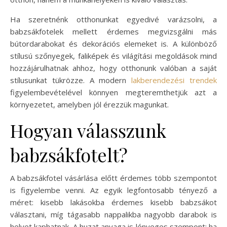
Ha szeretnénk otthonunkat egyedivé varázsolni, a
babzsákfotelek mellett érdemes megvizsgálni más
bútordarabokat és dekorációs elemeket is. A különböző
stílusú szőnyegek, faliképek és világítási megoldások mind
hozzájárulhatnak ahhoz, hogy otthonunk valóban a saját
stílusunkat tükrözze. A modern
lakberendezési trendek
figyelembevételével könnyen megteremthetjük azt a
környezetet, amelyben jól érezzük magunkat.
Hogyan válasszunk
babzsákfotelt?
A babzsákfotel vásárlása előtt érdemes több szempontot
is figyelembe venni. Az egyik legfontosabb tényező a
méret: kisebb lakásokba érdemes kisebb babzsákot
választani, míg tágasabb nappalikba nagyobb darabok is
helyet kaphatnak. A huzat anyaga is lényeges szempont; ha