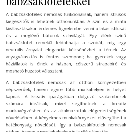
babzsákfotelekkel
A babzsákfotelek nemcsak funkcionálisak, hanem stílusos
kiegészítők is lehetnek otthonunkban. A szín és a minta
kiválasztásakor érdemes figyelembe venni a lakás stílusát
és a meglévő bútorok színvilágát. Egy élénk színű
babzsákfotel remekül feldobhatja a szobát, míg egy
neutrális árnyalat eleganciát kölcsönözhet a térnek. Az
anyagválasztás is fontos szempont; ha gyerekek vagy
háziállatok is élnek a házban, célszerű strapabíró és
mosható huzatot választani.
A babzsákfotelek nemcsak az otthoni környezetben
népszerűek, hanem egyre több munkahelyen is helyet
kapnak. A kreatív iparágakban dolgozó szakemberek
számára ideálisak, mivel segíthetnek a kreatív
munkavégzésben és az alkalmazottak elégedettségének
növelésében. A kényelmes munkakörnyezet elősegítheti a
hatékonyság növelését, így a babzsákfotelek nemcsak
otthon, hanem a munkahelyeken is kiváló választás.