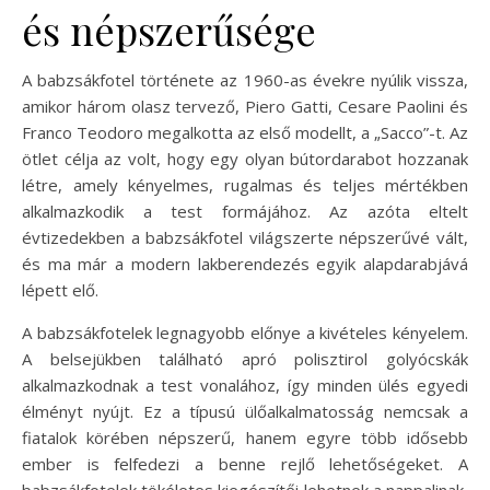
és népszerűsége
A babzsákfotel története az 1960-as évekre nyúlik vissza,
amikor három olasz tervező, Piero Gatti, Cesare Paolini és
Franco Teodoro megalkotta az első modellt, a „Sacco”-t. Az
ötlet célja az volt, hogy egy olyan bútordarabot hozzanak
létre, amely kényelmes, rugalmas és teljes mértékben
alkalmazkodik a test formájához. Az azóta eltelt
évtizedekben a babzsákfotel világszerte népszerűvé vált,
és ma már a modern lakberendezés egyik alapdarabjává
lépett elő.
A babzsákfotelek legnagyobb előnye a kivételes kényelem.
A belsejükben található apró polisztirol golyócskák
alkalmazkodnak a test vonalához, így minden ülés egyedi
élményt nyújt. Ez a típusú ülőalkalmatosság nemcsak a
fiatalok körében népszerű, hanem egyre több idősebb
ember is felfedezi a benne rejlő lehetőségeket. A
babzsákfotelek tökéletes kiegészítői lehetnek a nappalinak,