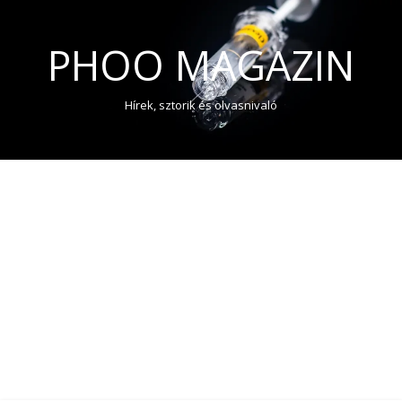
PHOO MAGAZIN
Hírek, sztorik és olvasnivaló