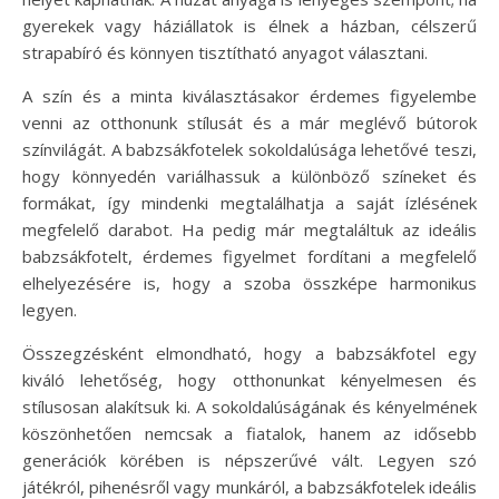
gyerekek vagy háziállatok is élnek a házban, célszerű
strapabíró és könnyen tisztítható anyagot választani.
A szín és a minta kiválasztásakor érdemes figyelembe
venni az otthonunk stílusát és a már meglévő bútorok
színvilágát. A babzsákfotelek sokoldalúsága lehetővé teszi,
hogy könnyedén variálhassuk a különböző színeket és
formákat, így mindenki megtalálhatja a saját ízlésének
megfelelő darabot. Ha pedig már megtaláltuk az ideális
babzsákfotelt, érdemes figyelmet fordítani a megfelelő
elhelyezésére is, hogy a szoba összképe harmonikus
legyen.
Összegzésként elmondható, hogy a babzsákfotel egy
kiváló lehetőség, hogy otthonunkat kényelmesen és
stílusosan alakítsuk ki. A sokoldalúságának és kényelmének
köszönhetően nemcsak a fiatalok, hanem az idősebb
generációk körében is népszerűvé vált. Legyen szó
játékról, pihenésről vagy munkáról, a babzsákfotelek ideális