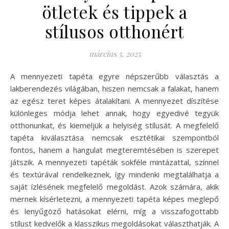
ötletek és tippek a
stílusos otthonért
március 5, 2025
A mennyezeti tapéta egyre népszerűbb választás a
lakberendezés világában, hiszen nemcsak a falakat, hanem
az egész teret képes átalakítani. A mennyezet díszítése
különleges módja lehet annak, hogy egyedivé tegyük
otthonunkat, és kiemeljük a helyiség stílusát. A megfelelő
tapéta kiválasztása nemcsak esztétikai szempontból
fontos, hanem a hangulat megteremtésében is szerepet
játszik. A mennyezeti tapéták sokféle mintázattal, színnel
és textúrával rendelkeznek, így mindenki megtalálhatja a
saját ízlésének megfelelő megoldást. Azok számára, akik
mernek kísérletezni, a mennyezeti tapéta képes meglepő
és lenyűgöző hatásokat elérni, míg a visszafogottabb
stílust kedvelők a klasszikus megoldásokat választhatják. A