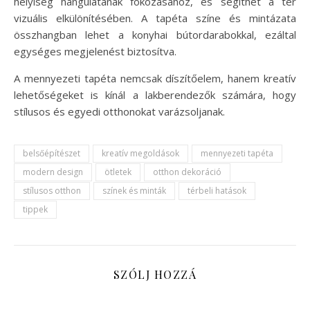
helyiség hangulatának fokozásához, és segíthet a tér
vizuális elkülönítésében. A tapéta színe és mintázata
összhangban lehet a konyhai bútordarabokkal, ezáltal
egységes megjelenést biztosítva.
A mennyezeti tapéta nemcsak díszítőelem, hanem kreatív
lehetőségeket is kínál a lakberendezők számára, hogy
stílusos és egyedi otthonokat varázsoljanak.
belsőépítészet
kreatív megoldások
mennyezeti tapéta
modern design
ötletek
otthon dekoráció
stílusos otthon
színek és minták
térbeli hatások
tippek
SZÓLJ HOZZÁ