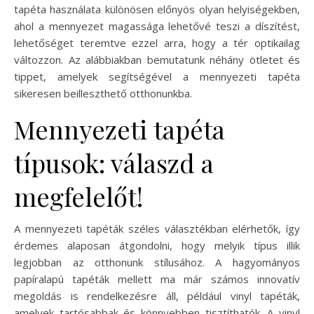
tapéta használata különösen előnyös olyan helyiségekben,
ahol a mennyezet magassága lehetővé teszi a díszítést,
lehetőséget teremtve ezzel arra, hogy a tér optikailag
változzon. Az alábbiakban bemutatunk néhány ötletet és
tippet, amelyek segítségével a mennyezeti tapéta
sikeresen beilleszthető otthonunkba.
Mennyezeti tapéta
típusok: válaszd a
megfelelőt!
A mennyezeti tapéták széles választékban elérhetők, így
érdemes alaposan átgondolni, hogy melyik típus illik
legjobban az otthonunk stílusához. A hagyományos
papíralapú tapéták mellett ma már számos innovatív
megoldás is rendelkezésre áll, például vinyl tapéták,
amelyek tartósabbak és könnyebben tisztíthatók. A vinyl