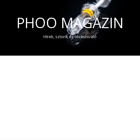
PHOO MAGAZIN
Hírek, sztorik és olvasnivaló