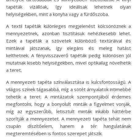
tapéták vízállóak, így ideálisak lehetnek olyan
helyiségekben, mint a konyha vagy a fürdőszoba.
A textil tapéták különleges megjelenést kölcsönöznek a
mennyezetnek, azonban tisztításuk nehézkesebb lehet.
Ezek a tapéták a szövetek különböző textúráival és
mintáival játszanak, így elegáns és meleg hatást
kelthetnek. A fényvisszaverő tapéták pedig különösen jól
mutatnak kisebb helyiségekben, mivel optikailag növelhetik
a teret.
A mennyezeti tapéta színválasztása is kulcsfontosságú. A
világos színek tágasabbá, míg a sötét árnyalatok intimebbé
tehetik a teret. A mintázatok szempontjából érdemes
megfontolni, hogy a bonyolult minták a figyelmet vonják,
míg az egyszerűbb, letisztult minták inkább háttérbe
szorítják a mennyezetet. A mennyezeti tapéta tehát nem
csupán díszítőelem, hanem a tér hangulatának
megteremtésében is fontos szerepet játszik.