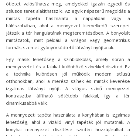
ötletet valósíthatsz meg, amelyekkel igazán egyedi és
stílusos teret alakíthatsz ki. Az egyik népszerű megoldás a
mintás tapéta használata a nappaliban vagy a
hálószobában, ahol a mennyezet kiemelkedő szerepet
játszik a tér hangulatának megteremtésében. A bonyolult
mintázatok, mint például a virágos vagy geometrikus
formák, szemet gyönyörködtető látványt nyújtanak.
Egy másik lehetőség a színblokkolás, amely során a
mennyezetet és a falakat különböző színekkel díszíted. Ez
a technika különösen jól működik modern stílusú
otthonokban, ahol a merész színek és minták keverése
izgalmas látványt nyújt. A világos színű mennyezet
kontrasztba állítható sötétebb falakkal, így a tér
dinamikusabbá válik.
A mennyezeti tapéta használata a konyhában is izgalmas
lehetőség, ahol a vízálló vinyl tapéták jól mutatnak. A
konyhai mennyezet díszítése szintén hozzájárulhat a