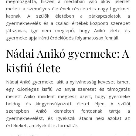
megmozgatta, hiszen a médiában való aktív jelenlét
mellett a személyes életének részletei is nagy figyelmet
kapnak. A szülők életében a párkapcsolatok, a
gyermeknevelés és a családi értékek központi szerepet
játszanak, így nem meglepő, hogy Anikó élete és
gyermeke apja iránti érdeklődés folyamatosan fennáll.
Nádai Anikó gyermeke: A
kisfiú élete
Nádai Anikó gyermeke, akit a nyilvánosság keveset ismer,
egy különleges kisfiú. Az anyai szeretet és támogatás
mellett Anikó mindent megtesz azért, hogy gyermeke
boldog és kiegyensúlyozott életet éljen. A szülői
szerepben Anikó kiemelten fontosnak tartja a
gyermeknevelést, és igyekszik átadni neki azokat az
értékeket, amelyek őt is formálták.