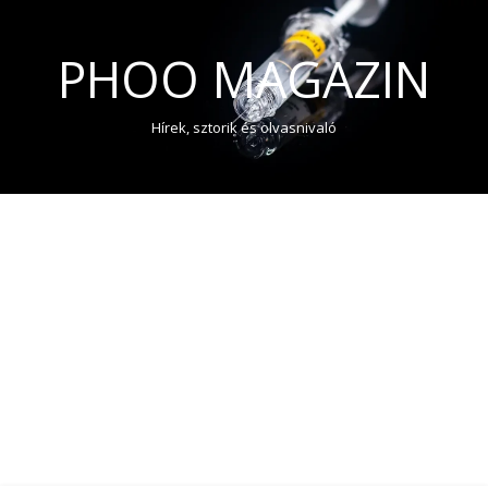
PHOO MAGAZIN
Hírek, sztorik és olvasnivaló