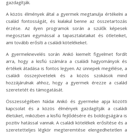
gazdagítják.
A közös élmények által a gyermek megtanulja értékelni a
család fontosságát, és kialakul benne az összetartozás
érzése. Az ilyen programok során a szülők képesek
megosztani egymással a tapasztalataikat és ötleteiket,
ami tovább erősíti a családi kötelékeket.
A gyermeknevelés során Anikó kiemelt figyelmet fordít
arra, hogy a kisfiú számára a családi hagyományok és
értékek átadása is fontos legyen. Az ünnepek megélése, a
családi összejövetelek és a közös szokások mind
hozzájárulnak ahhoz, hogy a gyermek érezze a család
szeretetét és támogatását.
Összességében Nádai Anikó és gyermeke apja közötti
kapcsolat és a közös élmények gazdagítják a családi
életüket, miközben a kisfiú fejlődésére és boldogságára is
pozitiv hatással vannak. A családi kötelékek erősítése és a
szeretetteljes légkör megteremtése elengedhetetlen a