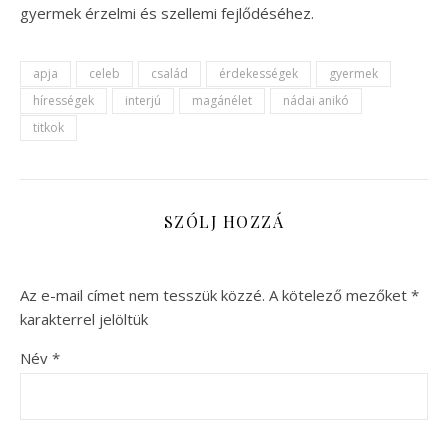
gyermek érzelmi és szellemi fejlődéséhez.
apja
celeb
család
érdekességek
gyermek
hírességek
interjú
magánélet
nádai anikó
titkok
SZÓLJ HOZZÁ
Az e-mail címet nem tesszük közzé.
A kötelező mezőket
*
karakterrel jelöltük
Név
*