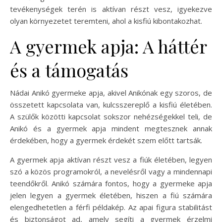
tevékenységek terén is aktívan részt vesz, igyekezve
olyan környezetet teremteni, ahol a kisfiú kibontakozhat.
A gyermek apja: A háttér
és a támogatás
Nádai Anikó gyermeke apja, akivel Anikónak egy szoros, de
összetett kapcsolata van, kulcsszereplő a kisfiú életében.
A szülők közötti kapcsolat sokszor nehézségekkel teli, de
Anikó és a gyermek apja mindent megtesznek annak
érdekében, hogy a gyermek érdekét szem előtt tartsák.
A gyermek apja aktívan részt vesz a fiúk életében, legyen
szó a közös programokról, a nevelésről vagy a mindennapi
teendőkről. Anikó számára fontos, hogy a gyermeke apja
jelen legyen a gyermek életében, hiszen a fiú számára
elengedhetetlen a férfi példakép. Az apai figura stabilitást
és biztonságot ad, amely segíti a gyermek érzelmi