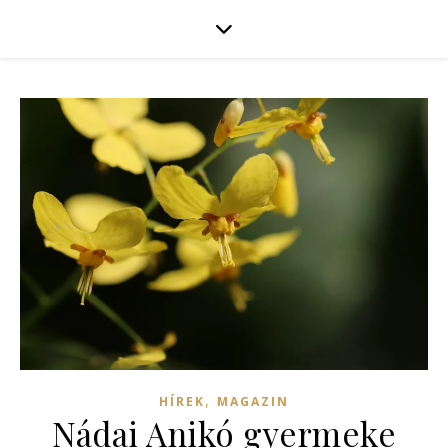
,
HÍREK
MAGAZIN
Nádai Anikó gyermeke