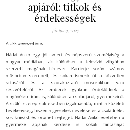
apjáról: titkok és
érdekességek
június 9, 2025
A cikk bevezetése:
Nádai Anikó egy jól ismert és népszerű személyiség a
magyar médiában, aki különösen a televízió világában
szerzett magának hírnevet. Karrierje során számos
műsorban szerepelt, és sokan ismerik őt a közvetlen
stílusáról és a szórakoztató műsorokban való
részvételéről. Az emberek gyakran érdeklődnek a
magánélete iránt is, különösen a családjáról, gyermekeiről.
A szülői szerep sok esetben izgalmasabb, mint a közéleti
tevékenység, hiszen a gyerekek nevelése és a családi élet
sok kihívást és örömet rejteget. Nádai Anikó esetében a
gyermeke apjának kérdése is sokak fantáziáját