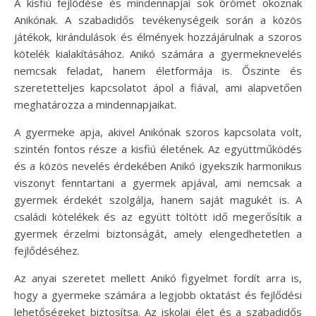
A kisfiú fejlődése és mindennapjai sok örömet okoznak
Anikónak. A szabadidős tevékenységeik során a közös
játékok, kirándulások és élmények hozzájárulnak a szoros
kötelék kialakításához. Anikó számára a gyermeknevelés
nemcsak feladat, hanem életformája is. Őszinte és
szeretetteljes kapcsolatot ápol a fiával, ami alapvetően
meghatározza a mindennapjaikat.
A gyermeke apja, akivel Anikónak szoros kapcsolata volt,
szintén fontos része a kisfiú életének. Az együttműködés
és a közös nevelés érdekében Anikó igyekszik harmonikus
viszonyt fenntartani a gyermek apjával, ami nemcsak a
gyermek érdekét szolgálja, hanem saját magukét is. A
családi kötelékek és az együtt töltött idő megerősítik a
gyermek érzelmi biztonságát, amely elengedhetetlen a
fejlődéséhez.
Az anyai szeretet mellett Anikó figyelmet fordít arra is,
hogy a gyermeke számára a legjobb oktatást és fejlődési
lehetőségeket biztosítsa. Az iskolai élet és a szabadidős