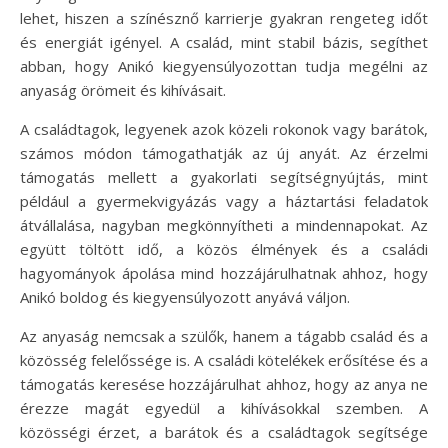
lehet, hiszen a színésznő karrierje gyakran rengeteg időt
és energiát igényel. A család, mint stabil bázis, segíthet
abban, hogy Anikó kiegyensúlyozottan tudja megélni az
anyaság örömeit és kihívásait.
A családtagok, legyenek azok közeli rokonok vagy barátok,
számos módon támogathatják az új anyát. Az érzelmi
támogatás mellett a gyakorlati segítségnyújtás, mint
például a gyermekvigyázás vagy a háztartási feladatok
átvállalása, nagyban megkönnyítheti a mindennapokat. Az
együtt töltött idő, a közös élmények és a családi
hagyományok ápolása mind hozzájárulhatnak ahhoz, hogy
Anikó boldog és kiegyensúlyozott anyává váljon.
Az anyaság nemcsak a szülők, hanem a tágabb család és a
közösség felelőssége is. A családi kötelékek erősítése és a
támogatás keresése hozzájárulhat ahhoz, hogy az anya ne
érezze magát egyedül a kihívásokkal szemben. A
közösségi érzet, a barátok és a családtagok segítsége