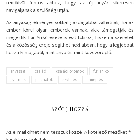
rendkívül fontos ahhoz, hogy az új anyák sikeresen
navigáljanak a szülőség útján.
Az anyaság élményei sokkal gazdagabbá válhatnak, ha az
ember körül olyan emberek vannak, akik támogatják és
megértik. Für Anikó esete is ezt tükrözi, hiszen a szeretet
és a közösség ereje segíthet neki abban, hogy a legjobbat
hozza ki magából, mint anya és mint közszereplő.
anyaság
család
családi örömök
für anikó
gyermek
pillanatok
születés
ünneplés
SZÓLJ HOZZÁ
Az e-mail címet nem tesszük közzé.
A kötelező mezőket
*
karakterrel jelöltük