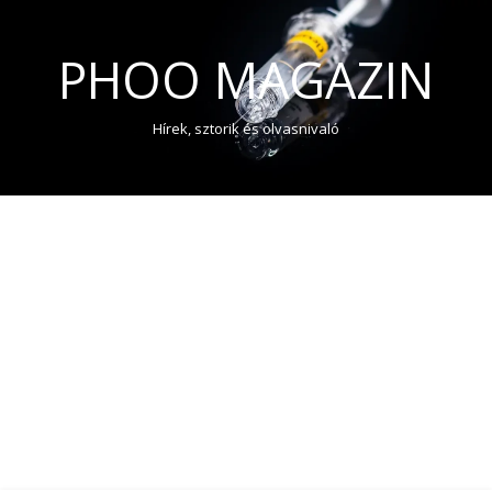
PHOO MAGAZIN
Hírek, sztorik és olvasnivaló