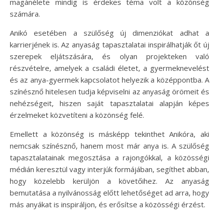
magánélete mindig is érdekes téma volt a közönség
számára.
Anikó esetében a szülőség új dimenziókat adhat a
karrierjének is. Az anyaság tapasztalatai inspirálhatják őt új
szerepek eljátszására, és olyan projekteken való
részvételre, amelyek a családi életet, a gyermeknevelést
és az anya-gyermek kapcsolatot helyezik a középpontba. A
színésznő hitelesen tudja képviselni az anyaság örömeit és
nehézségeit, hiszen saját tapasztalatai alapján képes
érzelmeket közvetíteni a közönség felé.
Emellett a közönség is másképp tekinthet Anikóra, aki
nemcsak színésznő, hanem most már anya is. A szülőség
tapasztalatainak megosztása a rajongókkal, a közösségi
médián keresztül vagy interjúk formájában, segíthet abban,
hogy közelebb kerüljön a követőihez. Az anyaság
bemutatása a nyilvánosság előtt lehetőséget ad arra, hogy
más anyákat is inspiráljon, és erősítse a közösségi érzést.