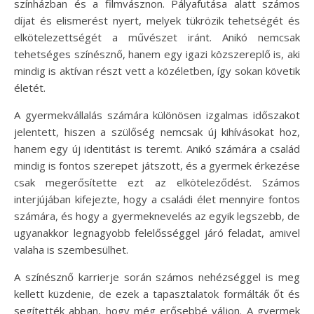
színházban és a filmvásznon. Pályafutása alatt számos
díjat és elismerést nyert, melyek tükrözik tehetségét és
elkötelezettségét a művészet iránt. Anikó nemcsak
tehetséges színésznő, hanem egy igazi közszereplő is, aki
mindig is aktívan részt vett a közéletben, így sokan követik
életét.
A gyermekvállalás számára különösen izgalmas időszakot
jelentett, hiszen a szülőség nemcsak új kihívásokat hoz,
hanem egy új identitást is teremt. Anikó számára a család
mindig is fontos szerepet játszott, és a gyermek érkezése
csak megerősítette ezt az elköteleződést. Számos
interjújában kifejezte, hogy a családi élet mennyire fontos
számára, és hogy a gyermeknevelés az egyik legszebb, de
ugyanakkor legnagyobb felelősséggel járó feladat, amivel
valaha is szembesülhet.
A színésznő karrierje során számos nehézséggel is meg
kellett küzdenie, de ezek a tapasztalatok formálták őt és
segítették abban, hogy még erősebbé váljon. A gyermek