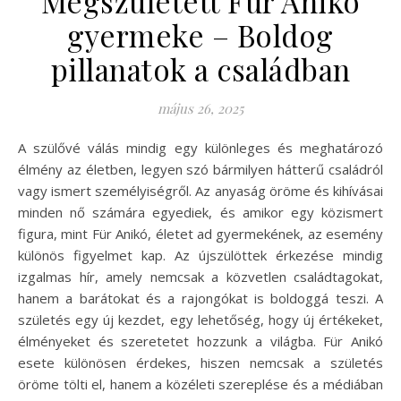
Megszületett Für Anikó
gyermeke – Boldog
pillanatok a családban
május 26, 2025
A szülővé válás mindig egy különleges és meghatározó
élmény az életben, legyen szó bármilyen hátterű családról
vagy ismert személyiségről. Az anyaság öröme és kihívásai
minden nő számára egyediek, és amikor egy közismert
figura, mint Für Anikó, életet ad gyermekének, az esemény
különös figyelmet kap. Az újszülöttek érkezése mindig
izgalmas hír, amely nemcsak a közvetlen családtagokat,
hanem a barátokat és a rajongókat is boldoggá teszi. A
születés egy új kezdet, egy lehetőség, hogy új értékeket,
élményeket és szeretetet hozzunk a világba. Für Anikó
esete különösen érdekes, hiszen nemcsak a születés
öröme tölti el, hanem a közéleti szereplése és a médiában