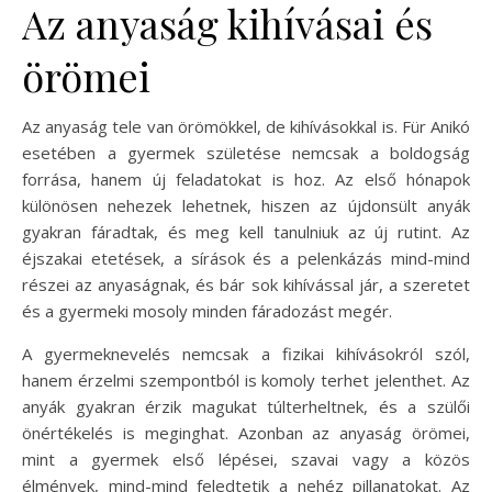
Az anyaság kihívásai és
örömei
Az anyaság tele van örömökkel, de kihívásokkal is. Für Anikó
esetében a gyermek születése nemcsak a boldogság
forrása, hanem új feladatokat is hoz. Az első hónapok
különösen nehezek lehetnek, hiszen az újdonsült anyák
gyakran fáradtak, és meg kell tanulniuk az új rutint. Az
éjszakai etetések, a sírások és a pelenkázás mind-mind
részei az anyaságnak, és bár sok kihívással jár, a szeretet
és a gyermeki mosoly minden fáradozást megér.
A gyermeknevelés nemcsak a fizikai kihívásokról szól,
hanem érzelmi szempontból is komoly terhet jelenthet. Az
anyák gyakran érzik magukat túlterheltnek, és a szülői
önértékelés is meginghat. Azonban az anyaság örömei,
mint a gyermek első lépései, szavai vagy a közös
élmények, mind-mind feledtetik a nehéz pillanatokat. Az