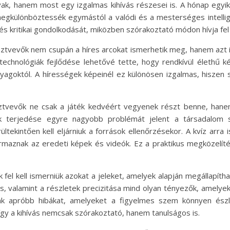
ak, hanem most egy izgalmas kihívás részesei is. A hónap egyi
különböztessék egymástól a valódi és a mesterséges intelligenc
kritikai gondolkodását, miközben szórakoztató módon hívja fel a f
észtvevők nem csupán a híres arcokat ismerhetik meg, hanem azt 
technológiák fejlődése lehetővé tette, hogy rendkívül élethű 
goktól. A hírességek képeinél ez különösen izgalmas, hiszen 
észtvevők ne csak a játék kedvéért vegyenek részt benne, han
k terjedése egyre nagyobb problémát jelent a társadalom 
ültekintően kell eljárniuk a források ellenőrzésekor. A kvíz arra 
maznak az eredeti képek és videók. Ez a praktikus megközelít
 fel kell ismerniük azokat a jeleket, amelyek alapján megállapí
olás, valamint a részletek precizitása mind olyan tényezők, amel
nak apróbb hibákat, amelyeket a figyelmes szem könnyen észl
 így a kihívás nemcsak szórakoztató, hanem tanulságos is.