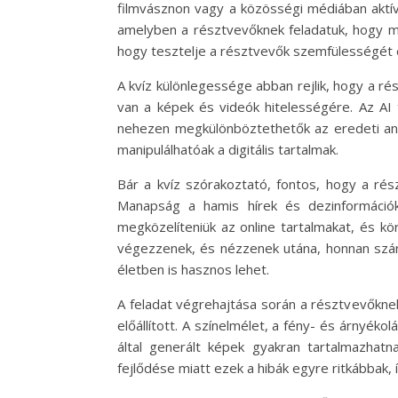
filmvásznon vagy a közösségi médiában aktív
amelyben a résztvevőknek feladatuk, hogy meg
hogy tesztelje a résztvevők szemfülességét és 
A kvíz különlegessége abban rejlik, hogy a r
van a képek és videók hitelességére. Az AI 
nehezen megkülönböztethetők az eredeti anya
manipulálhatóak a digitális tartalmak.
Bár a kvíz szórakoztató, fontos, hogy a r
Manapság a hamis hírek és dezinformáció
megközelíteniük az online tartalmakat, és kör
végezzenek, és nézzenek utána, honnan szár
életben is hasznos lehet.
A feladat végrehajtása során a résztvevőknek
előállított. A színelmélet, a fény- és árnyék
által generált képek gyakran tartalmazhat
fejlődése miatt ezek a hibák egyre ritkábbak,