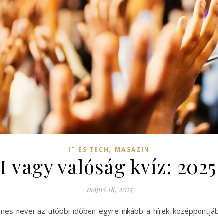
,
IT ÉS TECH
MAGAZIN
I vagy valóság kvíz: 202
május 18, 2025
mes nevei az utóbbi időben egyre inkább a hírek középpontjáb