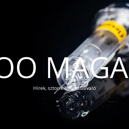
OO MAGA
Hírek, sztorik és olvasnivaló