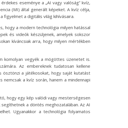
k érdekes eseménye a „AI vagy valóság” kvíz,
ia (MI) által generált képeket. A kvíz célja,
igyelmet a digitális világ kihívásaira.
is, hogy a modern technológia milyen hatással
képek és videók készüljenek, amelyek sokszor
sokan kíváncsiak arra, hogy milyen mértékben
em komolyan vegyék a mögöttes üzenetet is.
számára. Az embereknek tudatosan kellene
is ösztönzi a játékosokat, hogy saját kutatást
és nemcsak a kvíz során, hanem a mindennapi
tható, hogy egy kép valódi vagy mesterségesen
yek segíthetnek a döntés meghozatalában. Az AI
elhet. Ugyanakkor a technológia folyamatos