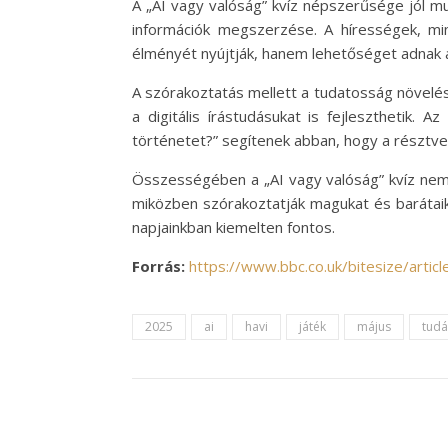
A „AI vagy valóság” kvíz népszerűsége jól mu
információk megszerzése. A hírességek, mi
élményét nyújtják, hanem lehetőséget adnak arr
A szórakoztatás mellett a tudatosság növelés
a digitális írástudásukat is fejleszthetik.
történetet?” segítenek abban, hogy a résztv
Összességében a „AI vagy valóság” kvíz nem 
miközben szórakoztatják magukat és barátaika
napjainkban kiemelten fontos.
Forrás:
https://www.bbc.co.uk/bitesize/artic
2025
ai
havi
játék
május
tudá