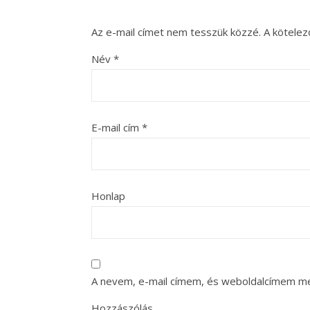
Az e-mail címet nem tesszük közzé.
A kötele
Név
*
E-mail cím
*
Honlap
A nevem, e-mail címem, és weboldalcímem m
Hozzászólás