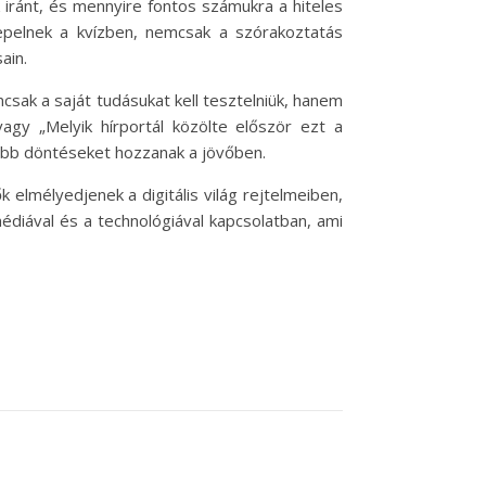
 iránt, és mennyire fontos számukra a hiteles
epelnek a kvízben, nemcsak a szórakoztatás
ain.
sak a saját tudásukat kell tesztelniük, hanem
vagy „Melyik hírportál közölte először ezt a
abb döntéseket hozzanak a jövőben.
lmélyedjenek a digitális világ rejtelmeiben,
édiával és a technológiával kapcsolatban, ami