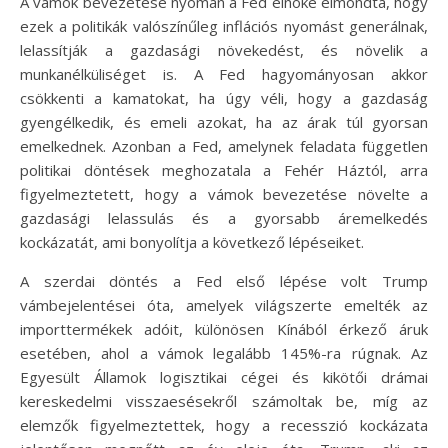
A vámok bevezetése nyomán a Fed elnöke elmondta, hogy
ezek a politikák valószínűleg inflációs nyomást generálnak,
lelassítják a gazdasági növekedést, és növelik a
munkanélküliséget is. A Fed hagyományosan akkor
csökkenti a kamatokat, ha úgy véli, hogy a gazdaság
gyengélkedik, és emeli azokat, ha az árak túl gyorsan
emelkednek. Azonban a Fed, amelynek feladata független
politikai döntések meghozatala a Fehér Háztól, arra
figyelmeztetett, hogy a vámok bevezetése növelte a
gazdasági lelassulás és a gyorsabb áremelkedés
kockázatát, ami bonyolítja a következő lépéseiket.
A szerdai döntés a Fed első lépése volt Trump
vámbejelentései óta, amelyek világszerte emelték az
importtermékek adóit, különösen Kínából érkező áruk
esetében, ahol a vámok legalább 145%-ra rúgnak. Az
Egyesült Államok logisztikai cégei és kikötői drámai
kereskedelmi visszaesésekről számoltak be, míg az
elemzők figyelmeztettek, hogy a recesszió kockázata