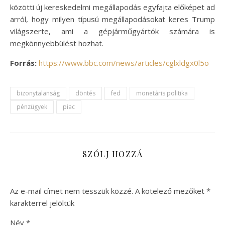
közötti új kereskedelmi megállapodás egyfajta előképet ad
arról, hogy milyen típusú megállapodásokat keres Trump
világszerte, ami a gépjárműgyártók számára is
megkönnyebbülést hozhat.
Forrás:
https://www.bbc.com/news/articles/cglxldgx0l5o
bizonytalanság
döntés
fed
monetáris politika
pénzügyek
piac
SZÓLJ HOZZÁ
Az e-mail címet nem tesszük közzé.
A kötelező mezőket
*
karakterrel jelöltük
Név
*