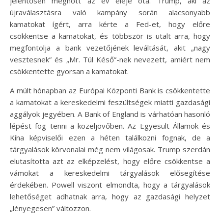
jelentősen megnőtt az év eleje óta. Trump, aki az
újraválasztásra való kampány során alacsonyabb
kamatokat ígért, arra kérte a Fed-et, hogy előre
csökkentse a kamatokat, és többször is utalt arra, hogy
megfontolja a bank vezetőjének leváltását, akit „nagy
vesztesnek” és „Mr. Túl Késő”-nek nevezett, amiért nem
csökkentette gyorsan a kamatokat.
A múlt hónapban az Európai Központi Bank is csökkentette
a kamatokat a kereskedelmi feszültségek miatti gazdasági
aggályok jegyében. A Bank of England is várhatóan hasonló
lépést fog tenni a közeljövőben. Az Egyesült Államok és
Kína képviselői ezen a héten találkozni fognak, de a
tárgyalások körvonalai még nem világosak. Trump szerdán
elutasította azt az elképzelést, hogy előre csökkentse a
vámokat a kereskedelmi tárgyalások elősegítése
érdekében. Powell viszont elmondta, hogy a tárgyalások
lehetőséget adhatnak arra, hogy az gazdasági helyzet
„lényegesen” változzon.