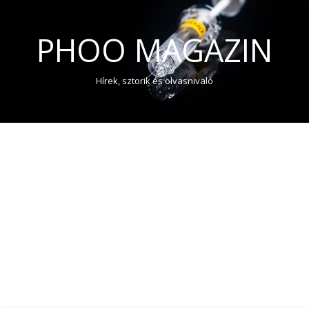
PHOO MAGAZIN
Hírek, sztorik és olvasnivaló