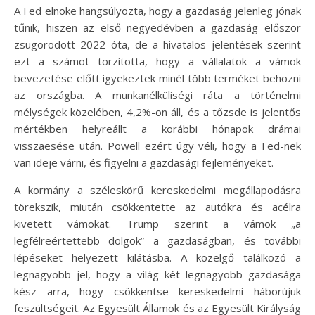
A Fed elnöke hangsúlyozta, hogy a gazdaság jelenleg jónak
tűnik, hiszen az első negyedévben a gazdaság először
zsugorodott 2022 óta, de a hivatalos jelentések szerint
ezt a számot torzította, hogy a vállalatok a vámok
bevezetése előtt igyekeztek minél több terméket behozni
az országba. A munkanélküliségi ráta a történelmi
mélységek közelében, 4,2%-on áll, és a tőzsde is jelentős
mértékben helyreállt a korábbi hónapok drámai
visszaesése után. Powell ezért úgy véli, hogy a Fed-nek
van ideje várni, és figyelni a gazdasági fejleményeket.
A kormány a széleskörű kereskedelmi megállapodásra
törekszik, miután csökkentette az autókra és acélra
kivetett vámokat. Trump szerint a vámok „a
legfélreértettebb dolgok” a gazdaságban, és további
lépéseket helyezett kilátásba. A közelgő találkozó a
legnagyobb jel, hogy a világ két legnagyobb gazdasága
kész arra, hogy csökkentse kereskedelmi háborújuk
feszültségeit. Az Egyesült Államok és az Egyesült Királyság