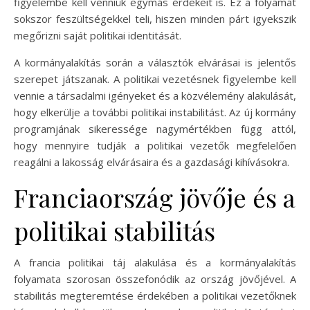
figyelembe kell venniük egymás érdekeit is. Ez a folyamat
sokszor feszültségekkel teli, hiszen minden párt igyekszik
megőrizni saját politikai identitását.
A kormányalakítás során a választók elvárásai is jelentős
szerepet játszanak. A politikai vezetésnek figyelembe kell
vennie a társadalmi igényeket és a közvélemény alakulását,
hogy elkerülje a további politikai instabilitást. Az új kormány
programjának sikeressége nagymértékben függ attól,
hogy mennyire tudják a politikai vezetők megfelelően
reagálni a lakosság elvárásaira és a gazdasági kihívásokra.
Franciaország jövője és a
politikai stabilitás
A francia politikai táj alakulása és a kormányalakítás
folyamata szorosan összefonódik az ország jövőjével. A
stabilitás megteremtése érdekében a politikai vezetőknek