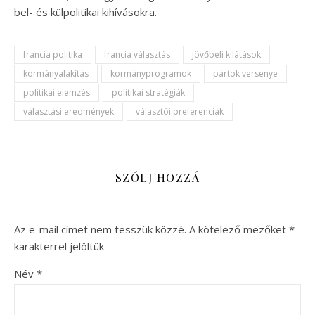
bel- és külpolitikai kihívásokra.
francia politika
francia választás
jövőbeli kilátások
kormányalakítás
kormányprogramok
pártok versenye
politikai elemzés
politikai stratégiák
választási eredmények
választói preferenciák
SZÓLJ HOZZÁ
Az e-mail címet nem tesszük közzé.
A kötelező mezőket
*
karakterrel jelöltük
Név
*