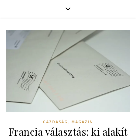
,
GAZDASÁG
MAGAZIN
Francia választás: ki alakít