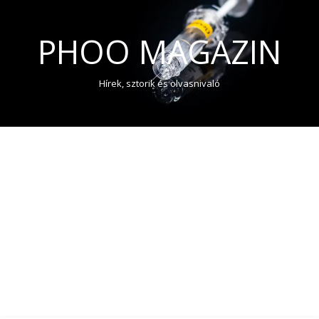
PHOO MAGAZIN
Hírek, sztorik és olvasnivaló