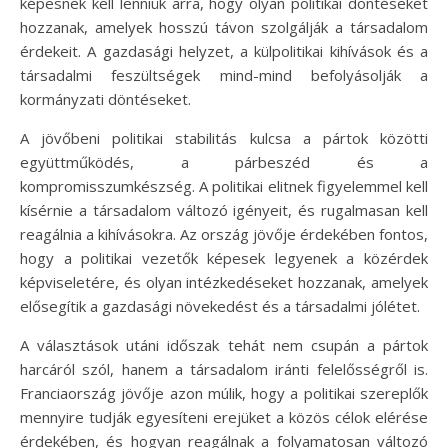
képesnek kell lenniük arra, hogy olyan politikai döntéseket
hozzanak, amelyek hosszú távon szolgálják a társadalom
érdekeit. A gazdasági helyzet, a külpolitikai kihívások és a
társadalmi feszültségek mind-mind befolyásolják a
kormányzati döntéseket.
A jövőbeni politikai stabilitás kulcsa a pártok közötti
együttműködés, a párbeszéd és a
kompromisszumkészség. A politikai elitnek figyelemmel kell
kísérnie a társadalom változó igényeit, és rugalmasan kell
reagálnia a kihívásokra. Az ország jövője érdekében fontos,
hogy a politikai vezetők képesek legyenek a közérdek
képviseletére, és olyan intézkedéseket hozzanak, amelyek
elősegítik a gazdasági növekedést és a társadalmi jólétet.
A választások utáni időszak tehát nem csupán a pártok
harcáról szól, hanem a társadalom iránti felelősségről is.
Franciaország jövője azon múlik, hogy a politikai szereplők
mennyire tudják egyesíteni erejüket a közös célok elérése
érdekében, és hogyan reagálnak a folyamatosan változó