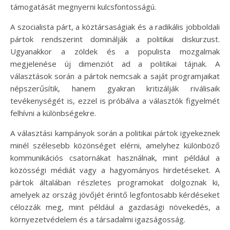
támogatását megnyerni kulcsfontosságú.
A szocialista párt, a köztársaságiak és a radikális jobboldali
pártok rendszerint dominálják a politikai diskurzust.
Ugyanakkor a zöldek és a populista mozgalmak
megjelenése új dimenziót ad a politikai tájnak. A
választások során a pártok nemcsak a saját programjaikat
népszerűsítik, hanem gyakran kritizálják riválisaik
tevékenységét is, ezzel is próbálva a választók figyelmét
felhívni a különbségekre.
A választási kampányok során a politikai pártok igyekeznek
minél szélesebb közönséget elérni, amelyhez különböző
kommunikációs csatornákat használnak, mint például a
közösségi médiát vagy a hagyományos hirdetéseket. A
pártok általában részletes programokat dolgoznak ki,
amelyek az ország jövőjét érintő legfontosabb kérdéseket
célozzák meg, mint például a gazdasági növekedés, a
környezetvédelem és a társadalmi igazságosság.