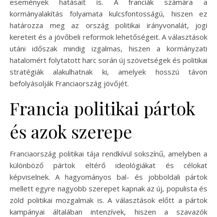
események hatásait is. A franciák számára a
kormányalakítás folyamata kulcsfontosságú, hiszen ez
határozza meg az ország politikai irányvonalát, jogi
kereteit és a jövőbeli reformok lehetőségeit. A választások
utáni időszak mindig izgalmas, hiszen a kormányzati
hatalomért folytatott harc során új szövetségek és politikai
stratégiák alakulhatnak ki, amelyek hosszú távon
befolyásolják Franciaország jövőjét.
Francia politikai pártok
és azok szerepe
Franciaország politikai tája rendkívül sokszínű, amelyben a
különböző pártok eltérő ideológiákat és célokat
képviselnek. A hagyományos bal- és jobboldali pártok
mellett egyre nagyobb szerepet kapnak az új, populista és
zöld politikai mozgalmak is. A választások előtt a pártok
kampányai általában intenzívek, hiszen a szavazók