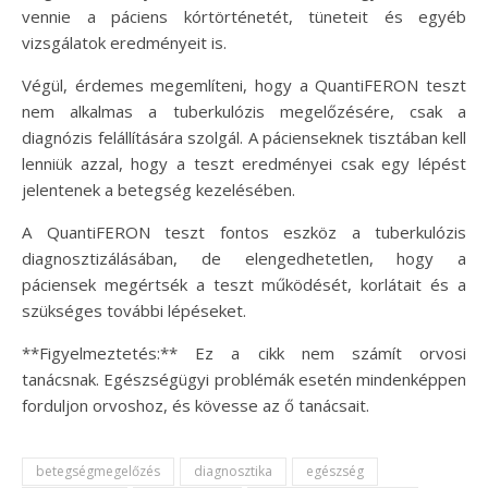
vennie a páciens kórtörténetét, tüneteit és egyéb
vizsgálatok eredményeit is.
Végül, érdemes megemlíteni, hogy a QuantiFERON teszt
nem alkalmas a tuberkulózis megelőzésére, csak a
diagnózis felállítására szolgál. A pácienseknek tisztában kell
lenniük azzal, hogy a teszt eredményei csak egy lépést
jelentenek a betegség kezelésében.
A QuantiFERON teszt fontos eszköz a tuberkulózis
diagnosztizálásában, de elengedhetetlen, hogy a
páciensek megértsék a teszt működését, korlátait és a
szükséges további lépéseket.
**Figyelmeztetés:** Ez a cikk nem számít orvosi
tanácsnak. Egészségügyi problémák esetén mindenképpen
forduljon orvoshoz, és kövesse az ő tanácsait.
betegségmegelőzés
diagnosztika
egészség