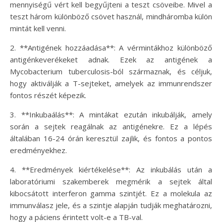
mennyiségű vért kell begyűjteni a teszt csöveibe. Mivel a
teszt három különböző csövet használ, mindháromba külön
mintát kell venni.
2. **Antigének hozzáadása**: A vérmintákhoz különböző
antigénkeverékeket adnak. Ezek az antigének a
Mycobacterium tuberculosis-ból származnak, és céljuk,
hogy aktiválják a T-sejteket, amelyek az immunrendszer
fontos részét képezik.
3. **Inkubaálás**: A mintákat ezután inkubálják, amely
során a sejtek reagálnak az antigénekre. Ez a lépés
általában 16-24 órán keresztül zajlik, és fontos a pontos
eredményekhez.
4. **Eredmények kiértékelése**: Az inkubálás után a
laboratóriumi szakemberek megmérik a sejtek által
kibocsátott interferon gamma szintjét. Ez a molekula az
immunválasz jele, és a szintje alapján tudják meghatározni,
hogy a páciens érintett volt-e a TB-val.