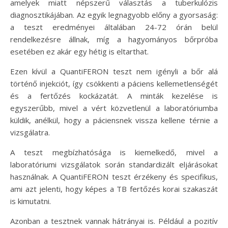
amelyek miatt népszerű választás a tuberkulózis
diagnosztikájában. Az egyik legnagyobb előny a gyorsaság:
a teszt eredményei általában 24-72 órán belül
rendelkezésre állnak, míg a hagyományos bőrpróba
esetében ez akár egy hétig is eltarthat.
Ezen kívül a QuantiFERON teszt nem igényli a bőr alá
történő injekciót, így csökkenti a páciens kellemetlenségét
és a fertőzés kockázatát. A minták kezelése is
egyszerűbb, mivel a vért közvetlenül a laboratóriumba
küldik, anélkül, hogy a páciensnek vissza kellene térnie a
vizsgálatra.
A teszt megbízhatósága is kiemelkedő, mivel a
laboratóriumi vizsgálatok során standardizált eljárásokat
használnak. A QuantiFERON teszt érzékeny és specifikus,
ami azt jelenti, hogy képes a TB fertőzés korai szakaszát
is kimutatni.
Azonban a tesztnek vannak hátrányai is. Például a pozitív