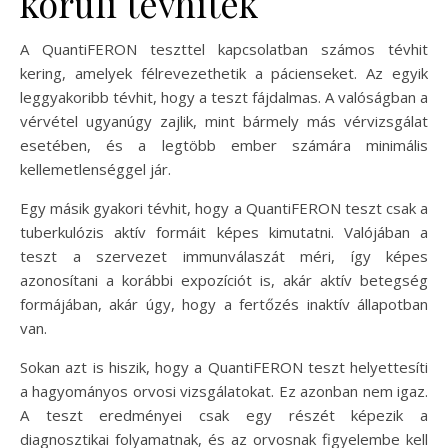
körüli tévhitek
A QuantiFERON teszttel kapcsolatban számos tévhit
kering, amelyek félrevezethetik a pácienseket. Az egyik
leggyakoribb tévhit, hogy a teszt fájdalmas. A valóságban a
vérvétel ugyanúgy zajlik, mint bármely más vérvizsgálat
esetében, és a legtöbb ember számára minimális
kellemetlenséggel jár.
Egy másik gyakori tévhit, hogy a QuantiFERON teszt csak a
tuberkulózis aktív formáit képes kimutatni. Valójában a
teszt a szervezet immunválaszát méri, így képes
azonosítani a korábbi expozíciót is, akár aktív betegség
formájában, akár úgy, hogy a fertőzés inaktív állapotban
van.
Sokan azt is hiszik, hogy a QuantiFERON teszt helyettesíti
a hagyományos orvosi vizsgálatokat. Ez azonban nem igaz.
A teszt eredményei csak egy részét képezik a
diagnosztikai folyamatnak, és az orvosnak figyelembe kell