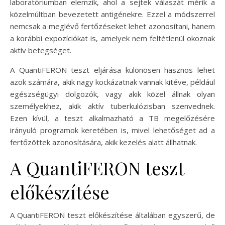
laboratóriumban elemzik, ahol a sejtek válaszát mérik a
közelmúltban bevezetett antigénekre. Ezzel a módszerrel
nemcsak a meglévő fertőzéseket lehet azonosítani, hanem
a korábbi expozíciókat is, amelyek nem feltétlenül okoznak
aktív betegséget.
A QuantiFERON teszt eljárása különösen hasznos lehet
azok számára, akik nagy kockázatnak vannak kitéve, például
egészségügyi dolgozók, vagy akik közel állnak olyan
személyekhez, akik aktív tuberkulózisban szenvednek.
Ezen kívül, a teszt alkalmazható a TB megelőzésére
irányuló programok keretében is, mivel lehetőséget ad a
fertőzöttek azonosítására, akik kezelés alatt állhatnak.
A QuantiFERON teszt
előkészítése
A QuantiFERON teszt előkészítése általában egyszerű, de