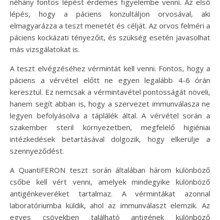
néhány fontos lépést érdemes figyelembe venni. Az első
lépés, hogy a páciens konzultáljon orvosával, aki
elmagyarázza a teszt menetét és célját. Az orvos felméri a
páciens kockázati tényezőit, és szükség esetén javasolhat
más vizsgálatokat is.
A teszt elvégzéséhez vérmintát kell venni. Fontos, hogy a
páciens a vérvétel előtt ne egyen legalább 4-6 órán
keresztül. Ez nemcsak a vérmintavétel pontosságát növeli,
hanem segít abban is, hogy a szervezet immunválasza ne
legyen befolyásolva a táplálék által. A vérvétel során a
szakember steril környezetben, megfelelő higiéniai
intézkedések betartásával dolgozik, hogy elkerülje a
szennyeződést.
A QuantiFERON teszt során általában három különböző
csőbe kell vért venni, amelyek mindegyike különböző
antigénkeveréket tartalmaz. A vérmintákat azonnal
laboratóriumba küldik, ahol az immunválaszt elemzik. Az
egyes csövekben található antigének különböző