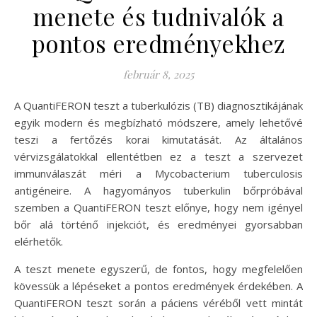
menete és tudnivalók a
pontos eredményekhez
február 8, 2025
A QuantiFERON teszt a tuberkulózis (TB) diagnosztikájának
egyik modern és megbízható módszere, amely lehetővé
teszi a fertőzés korai kimutatását. Az általános
vérvizsgálatokkal ellentétben ez a teszt a szervezet
immunválaszát méri a Mycobacterium tuberculosis
antigéneire. A hagyományos tuberkulin bőrpróbával
szemben a QuantiFERON teszt előnye, hogy nem igényel
bőr alá történő injekciót, és eredményei gyorsabban
elérhetők.
A teszt menete egyszerű, de fontos, hogy megfelelően
kövessük a lépéseket a pontos eredmények érdekében. A
QuantiFERON teszt során a páciens véréből vett mintát