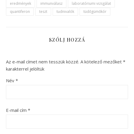
eredmények
immunválasz
laboratóriumi vizsgálat
quantiferon
teszt
tudnivalók
tüdőgümőkór
SZÓLJ HOZZÁ
Az e-mail címet nem tesszük közzé.
A kötelező mezőket
*
karakterrel jelöltük
Név
*
E-mail cím
*