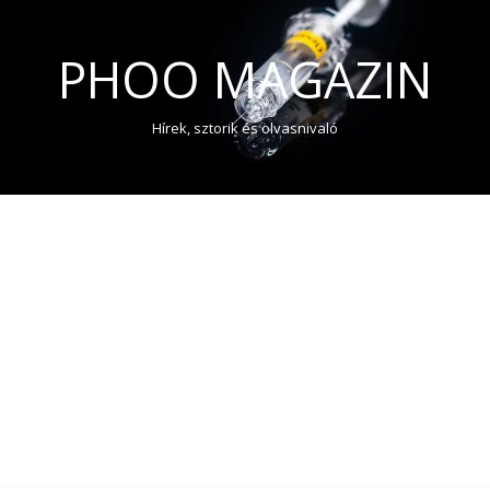
PHOO MAGAZIN
Hírek, sztorik és olvasnivaló