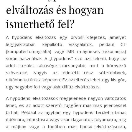
elváltozás és hogyan
ismerhető fel?
A hypodens elváltozás egy orvosi kifejezés, amelyet
leggyakrabban képalkotó vizsgálatok, például CT
(komputertomográfia) vagy MR (mágneses rezonancia)
során használnak. A „hypodens” szó azt jelenti, hogy az
adott terület sűrűsége alacsonyabb, mint a környező
szöveteké, vagyis az érintett rész sötétebbnek,
ritkábbnak tűnik a képeken. Ez az eltérés lehet egy kis góc,
egy nagyobb folt vagy akár diffúz elváltozás is.
A hypodens elváltozások megjelenése nagyon változatos
lehet, és az adott szervtől függően más-más jelentéssel
bírhat. Például az agyban egy hypodens terület utalhat
ödémára, infarktusra vagy akár daganatos folyamatra, míg
a májban vagy a tüdőben más típusú elváltozásokra,