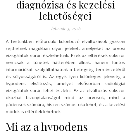
diagnózisa és kezelési
lehetőségei
február 3, 2026
A testünkben előforduló különböző elváltozások gyakran
rejthetnek magukban olyan jeleket, amelyeket az orvosi
vizsgálatok során észlelhetünk. Ezek az eltérések sokszor
nemcsak a tünetek hátterében állnak, hanem fontos
információkat szolgáltathatnak a betegség természetéről
és súlyosságáról is. Az egyik ilyen különleges jelenség a
hypodens elváltozás, amelyet elsősorban radiológiai
vizsgálatok során lehet észlelni. Ez az elváltozás sokszor
okozhat bizonytalanságot mind az orvosok, mind a
páciensek számára, hiszen számos oka lehet, és a kezelési
módok is eltérőek lehetnek.
Mi az a hypodens