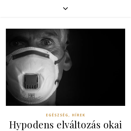
,
EGÉSZSÉG
HÍREK
Hypodens elváltozás okai