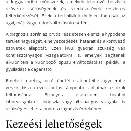
a leggyakoribb módszerek, amelyek lehetővé teszik a
szövetek sűrűségének és szerkezetének részletes
feltérképezését. Ezek a technikák különösen fontosak az
agyi, máj- vagy tüdőelváltozások esetén.
A diagnózis során az orvos részletesen elemzi a hypodens
terület nagyságát, elhelyezkedését, határait és a környező
szövetek állapotát. Ezen kívül gyakran szükség van
kontrasztanyagos vizsgálatokra is, amelyek segítenek
elkülöníteni a különböző típusú elváltozásokat, például a
gyulladást a daganattól.
Emellett a beteg kórtörténetét és tüneteit is figyelembe
veszik, hiszen ezek fontos támpontot adhatnak az okok
feltárásához. Bizonyos esetekben további
laborvizsgálatok, biopszia vagy ultrahangos vizsgálat is
szükséges lehet a pontos diagnózis érdekében.
Kezeési lehetőségek