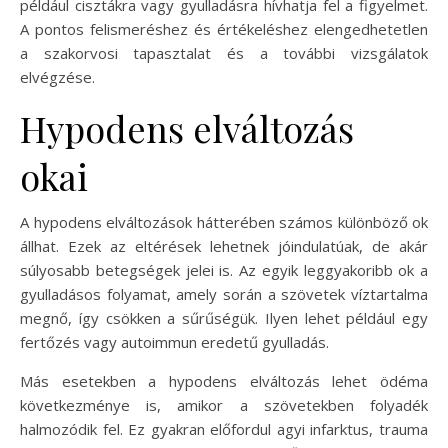
például cisztákra vagy gyulladásra hívhatja fel a figyelmet.
A pontos felismeréshez és értékeléshez elengedhetetlen
a szakorvosi tapasztalat és a további vizsgálatok
elvégzése.
Hypodens elváltozás
okai
A hypodens elváltozások hátterében számos különböző ok
állhat. Ezek az eltérések lehetnek jóindulatúak, de akár
súlyosabb betegségek jelei is. Az egyik leggyakoribb ok a
gyulladásos folyamat, amely során a szövetek víztartalma
megnő, így csökken a sűrűségük. Ilyen lehet például egy
fertőzés vagy autoimmun eredetű gyulladás.
Más esetekben a hypodens elváltozás lehet ödéma
következménye is, amikor a szövetekben folyadék
halmozódik fel. Ez gyakran előfordul agyi infarktus, trauma