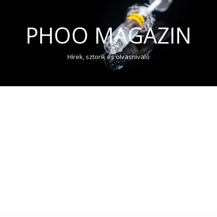
PHOO MAGAZIN
Hírek, sztorik és olvasnivaló