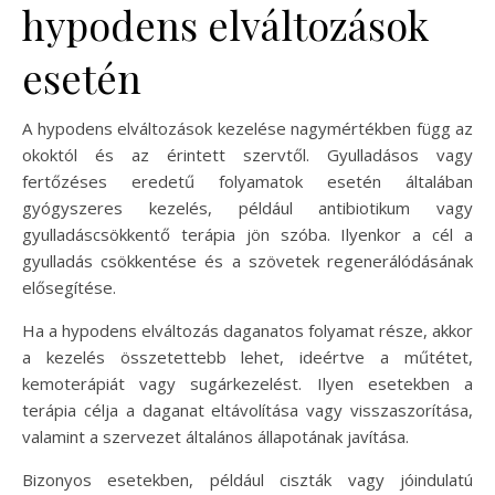
hypodens elváltozások
esetén
A hypodens elváltozások kezelése nagymértékben függ az
okoktól és az érintett szervtől. Gyulladásos vagy
fertőzéses eredetű folyamatok esetén általában
gyógyszeres kezelés, például antibiotikum vagy
gyulladáscsökkentő terápia jön szóba. Ilyenkor a cél a
gyulladás csökkentése és a szövetek regenerálódásának
elősegítése.
Ha a hypodens elváltozás daganatos folyamat része, akkor
a kezelés összetettebb lehet, ideértve a műtétet,
kemoterápiát vagy sugárkezelést. Ilyen esetekben a
terápia célja a daganat eltávolítása vagy visszaszorítása,
valamint a szervezet általános állapotának javítása.
Bizonyos esetekben, például ciszták vagy jóindulatú