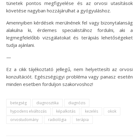
tünetek pontos megfigyelése és az orvosi utasítások
követése nagyban hozzájárulhat a gyógyuláshoz.
Amennyiben kérdések merülnének fel vagy bizonytalanság
alakulna ki, érdemes specialistához fordulni, aki a
legmegfelelőbb vizsgálatokat és terápiás lehetőségeket
tudja ajánlani.
—
Ez a cikk tájékoztató jellegű, nem helyettesíti az orvosi
konzultációt. Egészségügyi probléma vagy panasz esetén
minden esetben forduljon szakorvoshoz!
betegség
diagnosztika
diagnózis
hypodens elváltozás
képalkotás
kezelés
okok
orvostudomány
radiológia
terápia