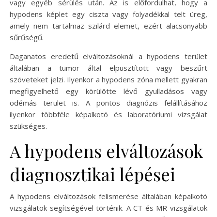
vagy egyéb sérülés után. Az is előfordulhat, hogy a
hypodens képlet egy ciszta vagy folyadékkal telt üreg,
amely nem tartalmaz szilárd elemet, ezért alacsonyabb
sűrűségű.
Daganatos eredetű elváltozásoknál a hypodens terület
általában a tumor által elpusztított vagy beszűrt
szöveteket jelzi. Ilyenkor a hypodens zóna mellett gyakran
megfigyelhető egy körülötte lévő gyulladásos vagy
ödémás terület is. A pontos diagnózis felállításához
ilyenkor többféle képalkotó és laboratóriumi vizsgálat
szükséges.
A hypodens elváltozások
diagnosztikai lépései
A hypodens elváltozások felismerése általában képalkotó
vizsgálatok segítségével történik. A CT és MR vizsgálatok