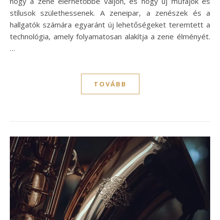
hogy a zene elérhetőbbé váljon, és hogy új műfajok és
stílusok születhessenek. A zeneipar, a zenészek és a
hallgatók számára egyaránt új lehetőségeket teremtett a
technológia, amely folyamatosan alakítja a zene élményét.
…
TOVÁBB