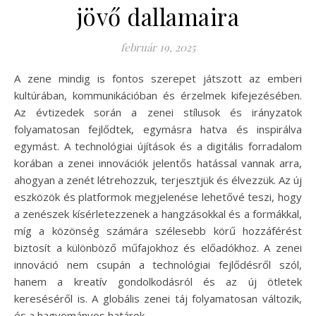
jövő dallamaira
február 19, 2025
A zene mindig is fontos szerepet játszott az emberi
kultúrában, kommunikációban és érzelmek kifejezésében.
Az évtizedek során a zenei stílusok és irányzatok
folyamatosan fejlődtek, egymásra hatva és inspirálva
egymást. A technológiai újítások és a digitális forradalom
korában a zenei innovációk jelentős hatással vannak arra,
ahogyan a zenét létrehozzuk, terjesztjük és élvezzük. Az új
eszközök és platformok megjelenése lehetővé teszi, hogy
a zenészek kísérletezzenek a hangzásokkal és a formákkal,
míg a közönség számára szélesebb körű hozzáférést
biztosít a különböző műfajokhoz és előadókhoz. A zenei
innováció nem csupán a technológiai fejlődésről szól,
hanem a kreatív gondolkodásról és az új ötletek
kereséséről is. A globális zenei táj folyamatosan változik,
és a hagyományos határok…