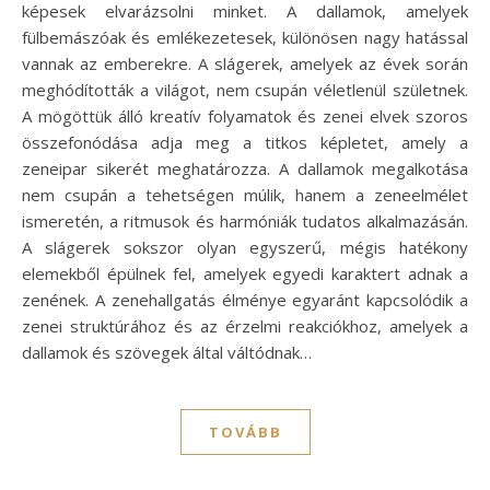
képesek elvarázsolni minket. A dallamok, amelyek
fülbemászóak és emlékezetesek, különösen nagy hatással
vannak az emberekre. A slágerek, amelyek az évek során
meghódították a világot, nem csupán véletlenül születnek.
A mögöttük álló kreatív folyamatok és zenei elvek szoros
összefonódása adja meg a titkos képletet, amely a
zeneipar sikerét meghatározza. A dallamok megalkotása
nem csupán a tehetségen múlik, hanem a zeneelmélet
ismeretén, a ritmusok és harmóniák tudatos alkalmazásán.
A slágerek sokszor olyan egyszerű, mégis hatékony
elemekből épülnek fel, amelyek egyedi karaktert adnak a
zenének. A zenehallgatás élménye egyaránt kapcsolódik a
zenei struktúrához és az érzelmi reakciókhoz, amelyek a
dallamok és szövegek által váltódnak…
TOVÁBB