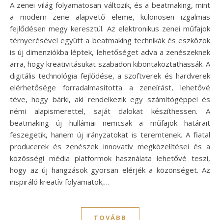
A zenei világ folyamatosan változik, és a beatmaking, mint
a modern zene alapvető eleme, különösen izgalmas
fejlődésen megy keresztül. Az elektronikus zenei műfajok
térnyerésével együtt a beatmaking technikák és eszközök
is új dimenziókba léptek, lehetőséget adva a zenészeknek
arra, hogy kreativitásukat szabadon kibontakoztathassák. A
digitális technológia fejlődése, a szoftverek és hardverek
elérhetősége forradalmasította a zeneírást, lehetővé
téve, hogy bárki, aki rendelkezik egy számítógéppel és
némi alapismerettel, saját dalokat készíthessen. A
beatmaking új hullámai nemcsak a műfajok határait
feszegetik, hanem új irányzatokat is teremtenek. A fiatal
producerek és zenészek innovatív megközelítései és a
közösségi média platformok használata lehetővé teszi,
hogy az új hangzások gyorsan elérjék a közönséget. Az
inspiráló kreatív folyamatok,…
TOVÁBB