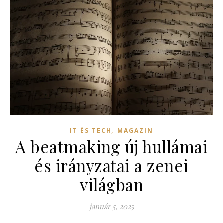
,
IT ÉS TECH
MAGAZIN
A beatmaking új hullámai
és irányzatai a zenei
világban
január 5, 2025