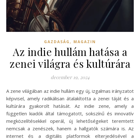
,
GAZDASÁG
MAGAZIN
Az indie hullám hatása a
zenei világra és kultúrára
december 19, 2024
A zene világában az indie hullám egy új, izgalmas irányzatot
képvisel, amely radikálisan átalakította a zenei táját és a
kultúrára gyakorolt hatását. Az indie zene, amely a
független kiadók által támogatott, sokszínű és innovatív
megközelítésekkel operál, új lehetőségeket teremtett
nemcsak a zenészek, hanem a hallgatók számára is. Az
internet és a digitális platformok elterjedésével a