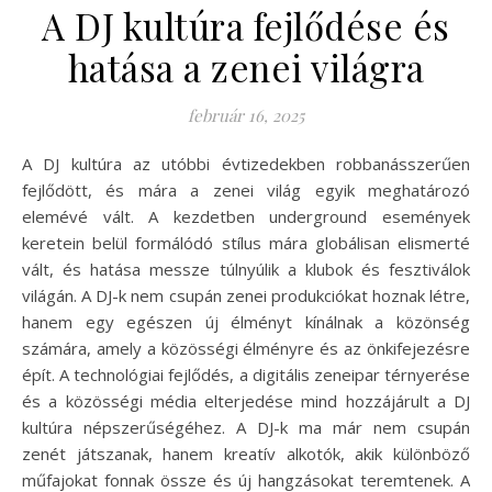
A DJ kultúra fejlődése és
hatása a zenei világra
február 16, 2025
A DJ kultúra az utóbbi évtizedekben robbanásszerűen
fejlődött, és mára a zenei világ egyik meghatározó
elemévé vált. A kezdetben underground események
keretein belül formálódó stílus mára globálisan elismerté
vált, és hatása messze túlnyúlik a klubok és fesztiválok
világán. A DJ-k nem csupán zenei produkciókat hoznak létre,
hanem egy egészen új élményt kínálnak a közönség
számára, amely a közösségi élményre és az önkifejezésre
épít. A technológiai fejlődés, a digitális zeneipar térnyerése
és a közösségi média elterjedése mind hozzájárult a DJ
kultúra népszerűségéhez. A DJ-k ma már nem csupán
zenét játszanak, hanem kreatív alkotók, akik különböző
műfajokat fonnak össze és új hangzásokat teremtenek. A