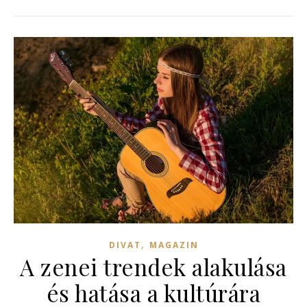
,
DIVAT
MAGAZIN
A zenei trendek alakulása
és hatása a kultúrára