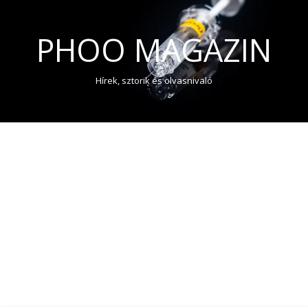
PHOO MAGAZIN
Hírek, sztorik és olvasnivaló