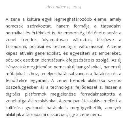
december 13, 2024
A zene a kultúra egyik legmeghatározóbb eleme, amely
nemcsak szórakoztat, hanem formálja a társadalmi
normákat és értékeket is. Az emberiség története során a
zenei trendek folyamatosan változtak, tükrözve a
társadalmi, politikai és technológiai változásokat. A zene
képes átívelni generációkat, és egyesíteni az embereket,
sőt, sok esetben identitásunk kifejezésére is szolgál. Az új
irányzatok megjelenése nemcsak új hangzásokat, hanem új
műfajokat is hoz, amelyek hatással vannak a fiatalokra és a
felnőttekre egyaránt. A zenei trendek alakulása szoros
összefüggésben áll a technológiai fejlődéssel is, hiszen a
digitális platformok megjelenése forradalmasította a
zenehallgatási szokásokat. A zeneipar átalakulása mellett a
kultúrára gyakorolt hatások is megfigyelhetők, amelyek
alakítják a társadalmi diskurzust, így a zene nem…