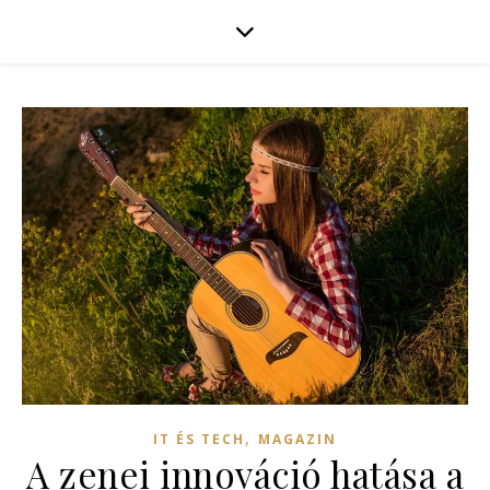
,
IT ÉS TECH
MAGAZIN
A zenei innováció hatása a