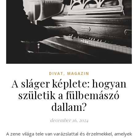
,
DIVAT
MAGAZIN
A sláger képlete: hogyan
születik a fülbemászó
dallam?
december 16, 2024
A zene világa tele van varázslattal és érzelmekkel, amelyek