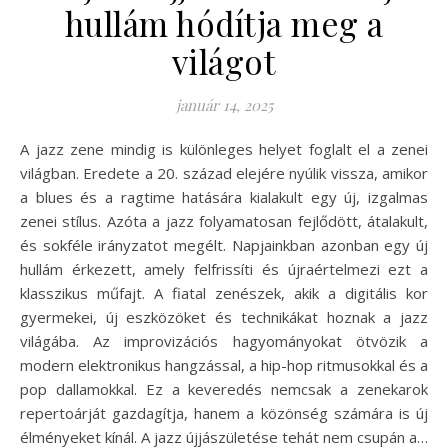
hullám hódítja meg a
világot
január 14, 2025
A jazz zene mindig is különleges helyet foglalt el a zenei
világban. Eredete a 20. század elejére nyúlik vissza, amikor
a blues és a ragtime hatására kialakult egy új, izgalmas
zenei stílus. Azóta a jazz folyamatosan fejlődött, átalakult,
és sokféle irányzatot megélt. Napjainkban azonban egy új
hullám érkezett, amely felfrissíti és újraértelmezi ezt a
klasszikus műfajt. A fiatal zenészek, akik a digitális kor
gyermekei, új eszközöket és technikákat hoznak a jazz
világába. Az improvizációs hagyományokat ötvözik a
modern elektronikus hangzással, a hip-hop ritmusokkal és a
pop dallamokkal. Ez a keveredés nemcsak a zenekarok
repertoárját gazdagítja, hanem a közönség számára is új
élményeket kínál. A jazz újjászületése tehát nem csupán a…