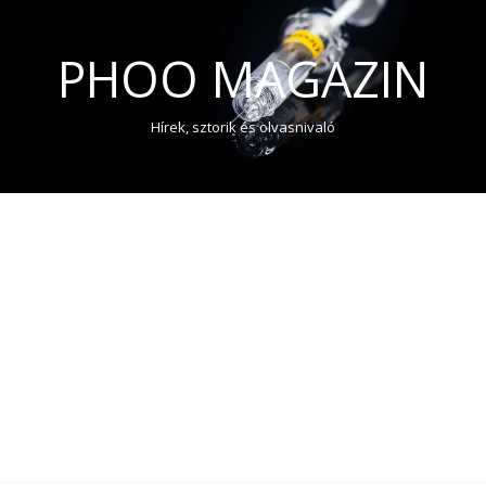
PHOO MAGAZIN
Hírek, sztorik és olvasnivaló