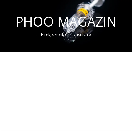
PHOO MAGAZIN
Hírek, sztorik és olvasnivaló