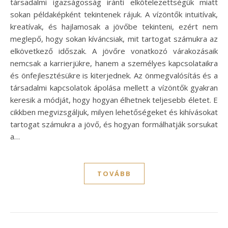
társadalmi igazságosság iránti elkötelezettségük miatt
sokan példaképként tekintenek rájuk. A vízöntők intuitívak,
kreatívak, és hajlamosak a jövőbe tekinteni, ezért nem
meglepő, hogy sokan kíváncsiak, mit tartogat számukra az
elkövetkező időszak. A jövőre vonatkozó várakozásaik
nemcsak a karrierjükre, hanem a személyes kapcsolataikra
és önfejlesztésükre is kiterjednek. Az önmegvalósítás és a
társadalmi kapcsolatok ápolása mellett a vízöntők gyakran
keresik a módját, hogy hogyan élhetnek teljesebb életet. E
cikkben megvizsgáljuk, milyen lehetőségeket és kihívásokat
tartogat számukra a jövő, és hogyan formálhatják sorsukat
a…
TOVÁBB