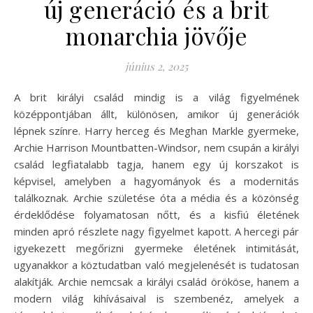
új generáció és a brit
monarchia jövője
június 2, 2025
A brit királyi család mindig is a világ figyelmének
középpontjában állt, különösen, amikor új generációk
lépnek színre. Harry herceg és Meghan Markle gyermeke,
Archie Harrison Mountbatten-Windsor, nem csupán a királyi
család legfiatalabb tagja, hanem egy új korszakot is
képvisel, amelyben a hagyományok és a modernitás
találkoznak. Archie születése óta a média és a közönség
érdeklődése folyamatosan nőtt, és a kisfiú életének
minden apró részlete nagy figyelmet kapott. A hercegi pár
igyekezett megőrizni gyermeke életének intimitását,
ugyanakkor a köztudatban való megjelenését is tudatosan
alakítják. Archie nemcsak a királyi család örököse, hanem a
modern világ kihívásaival is szembenéz, amelyek a