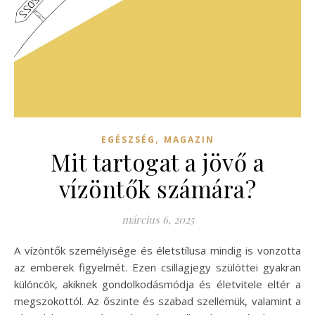
,
EGÉSZSÉG
MAGAZIN
Mit tartogat a jövő a
vízöntők számára?
március 6, 2025
A vízöntők személyisége és életstílusa mindig is vonzotta
az emberek figyelmét. Ezen csillagjegy szülöttei gyakran
különcök, akiknek gondolkodásmódja és életvitele eltér a
megszokottól. Az őszinte és szabad szellemük, valamint a