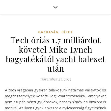
,
GAZDASÁG
HÍREK
Tech óriás 1,7 milliárdot
követel Mike Lynch
hagyatékától yacht baleset
után
november 23, 2025
A tech világában gyakran találkozunk hatalmas vállalatok és
magánszemélyek közötti jogi csatározásokkal, amelyeket
nem csupán pénzügyi érdekek, hanem hírnév és bizalom is
motivál. Az ilyen ügyek sokszor a nyilvánosság figyelmének