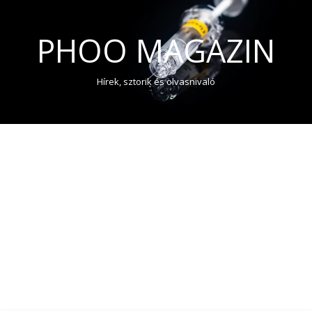
PHOO MAGAZIN
Hírek, sztorik és olvasnivaló