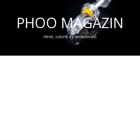
PHOO MAGAZIN
Hírek, sztorik és olvasnivaló