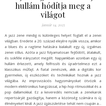
hullám hódítja meg a
világot
január 14, 2025
A jazz zene mindig is különleges helyet foglalt el a zenei
világban. Eredete a 20. század elejére nyúlik vissza, amikor
a blues és a ragtime hatására kialakult egy új, izgalmas
zenei stílus. Azóta a jazz folyamatosan fejlődött, átalakult,
és sokféle irányzatot megélt. Napjainkban azonban egy új
hullám érkezett, amely felfrissíti és újraértelmezi ezt a
klasszikus műfajt. A fiatal zenészek, akik a digitális kor
gyermekei, új eszközöket és technikákat hoznak a jazz
világába. Az improvizációs hagyományokat ötvözik a
modern elektronikus hangzással, a hip-hop ritmusokkal és a
pop dallamokkal. Ez a keveredés nemcsak a zenekarok
repertoárját gazdagítja, hanem a közönség számára is új
élményeket kínál. A jazz újjászületése tehát nem csupán a…