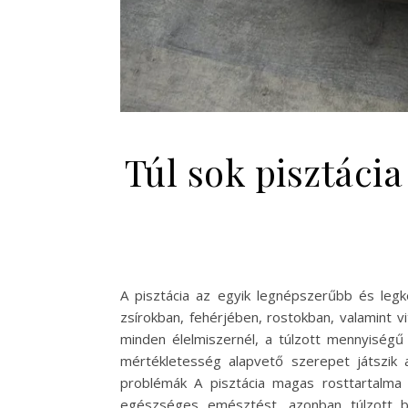
Túl sok pisztáci
A pisztácia az egyik legnépszerűbb és leg
zsírokban, fehérjében, rostokban, valamint 
minden élelmiszernél, a túlzott mennyiségű
mértékletesség alapvető szerepet játszik 
problémák A pisztácia magas rosttartalma 
egészséges emésztést, azonban túlzott be