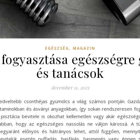
,
EGÉSZSÉG
MAGAZIN
a fogyasztása egészségre 
és tanácsok
december 11, 2025
kedveltebb csonthéjas gyümölcs a világ számos pontján. Gaz
vitaminokban és ásványi anyagokban, így sokan rendszeresen fo
 pisztácia bevitele is okozhat kellemetlen vagy akár egészsé
abban, hogy az egészséges nassolás ne váljon károssá. A tú
egyaránt előnyös és hátrányos lehet, attól függően, mennyit 
vitelük esetén puffadás, hasfájás, hasmenés vagy éppen s