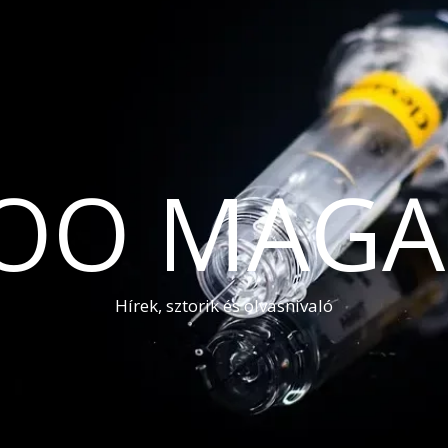
OO MAGA
Hírek, sztorik és olvasnivaló