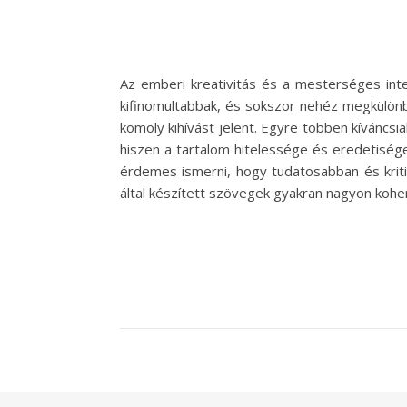
Az emberi kreativitás és a mesterséges intel
kifinomultabbak, és sokszor nehéz megkülönb
komoly kihívást jelent. Egyre többen kíváncsi
hiszen a tartalom hitelessége és eredetiség
érdemes ismerni, hogy tudatosabban és kritik
által készített szövegek gyakran nagyon kohe