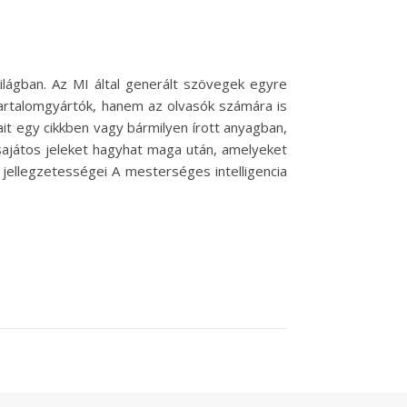
világban. Az MI által generált szövegek egyre
tartalomgyártók, hanem az olvasók számára is
ait egy cikkben vagy bármilyen írott anyagban,
sajátos jeleket hagyhat maga után, amelyeket
 jellegzetességei A mesterséges intelligencia