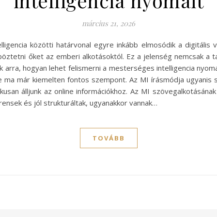
intelligencia nyomait
március 21, 2026
ligencia közötti határvonal egyre inkább elmosódik a digitális 
öztetni őket az emberi alkotásoktól. Ez a jelenség nemcsak a 
ak arra, hogyan lehet felismerni a mesterséges intelligencia nyom
e ma már kiemelten fontos szempont. Az MI írásmódja ugyanis 
usan álljunk az online információkhoz. Az MI szövegalkotásának
rensek és jól strukturáltak, ugyanakkor vannak…
TOVÁBB