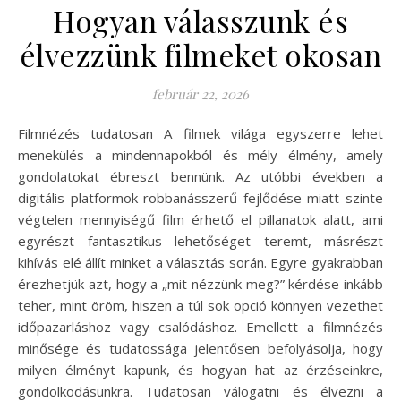
Hogyan válasszunk és
élvezzünk filmeket okosan
február 22, 2026
Filmnézés tudatosan A filmek világa egyszerre lehet
menekülés a mindennapokból és mély élmény, amely
gondolatokat ébreszt bennünk. Az utóbbi években a
digitális platformok robbanásszerű fejlődése miatt szinte
végtelen mennyiségű film érhető el pillanatok alatt, ami
egyrészt fantasztikus lehetőséget teremt, másrészt
kihívás elé állít minket a választás során. Egyre gyakrabban
érezhetjük azt, hogy a „mit nézzünk meg?” kérdése inkább
teher, mint öröm, hiszen a túl sok opció könnyen vezethet
időpazarláshoz vagy csalódáshoz. Emellett a filmnézés
minősége és tudatossága jelentősen befolyásolja, hogy
milyen élményt kapunk, és hogyan hat az érzéseinkre,
gondolkodásunkra. Tudatosan válogatni és élvezni a