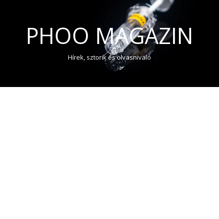
PHOO MAGAZIN
Hírek, sztorik és olvasnivaló