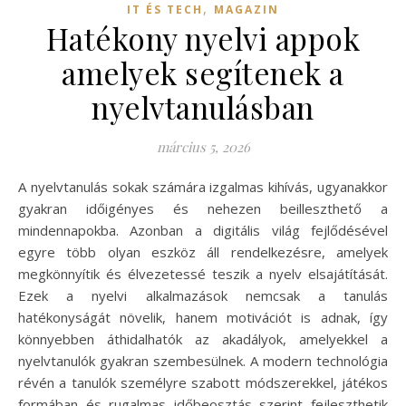
,
IT ÉS TECH
MAGAZIN
Hatékony nyelvi appok
amelyek segítenek a
nyelvtanulásban
március 5, 2026
A nyelvtanulás sokak számára izgalmas kihívás, ugyanakkor
gyakran időigényes és nehezen beilleszthető a
mindennapokba. Azonban a digitális világ fejlődésével
egyre több olyan eszköz áll rendelkezésre, amelyek
megkönnyítik és élvezetessé teszik a nyelv elsajátítását.
Ezek a nyelvi alkalmazások nemcsak a tanulás
hatékonyságát növelik, hanem motivációt is adnak, így
könnyebben áthidalhatók az akadályok, amelyekkel a
nyelvtanulók gyakran szembesülnek. A modern technológia
révén a tanulók személyre szabott módszerekkel, játékos
formában és rugalmas időbeosztás szerint fejleszthetik