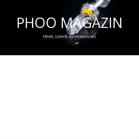
PHOO MAGAZIN
Hírek, sztorik és olvasnivaló