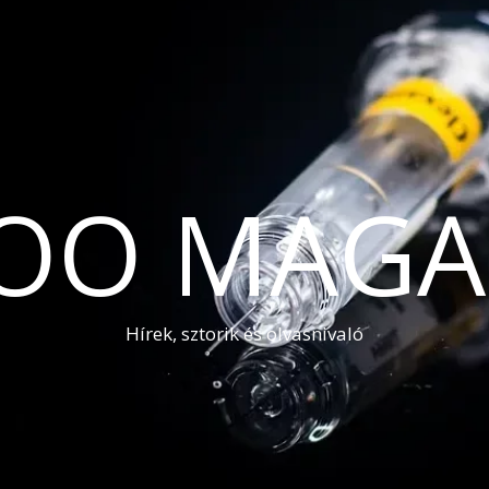
OO MAGA
Hírek, sztorik és olvasnivaló