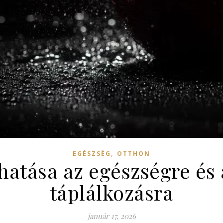
,
EGÉSZSÉG
OTTHON
 hatása az egészségre és
táplálkozásra
január 17, 2026