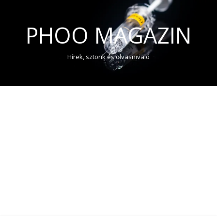
PHOO MAGAZIN
Hírek, sztorik és olvasnivaló