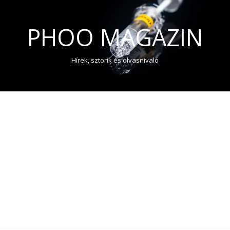
PHOO MAGAZIN
Hírek, sztorik és olvasnivaló