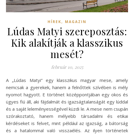
,
HÍREK
MAGAZIN
Lúdas Matyi szereposztás:
Kik alakítják a klasszikus
mesét?
február 10, 2025
A „Lúdas Matyi” egy klasszikus magyar mese, amely
nemcsak a gyerekek, hanem a felnőttek szívében is mély
nyomot hagyott. E történet középpontjában egy okos és
ügyes fiú áll, aki fájdalmát és igazságtalanságát egy lúddal
és a saját leleményességével küzdi le. A mese nem csupán
szórakoztató, hanem mélyebb társadalmi és etikai
kérdéseket is felvet, mint például az igazság, a bátorság
és a hatalommal való visszaélés. Az ilyen történetek