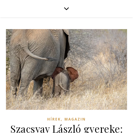
,
HÍREK
MAGAZIN
Szacsvay László gyereke: