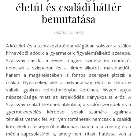
életút és családi háttér
bemutatása
május 30, 2025
A közélet és a szórakoztatóipar világában sokszor a szülők
hírnevéből adódik a gyermekeik figyelemfelkeltő szerepe.
Szacsvay László, a neves magyar színész és rendező,
nemcsak a színpadon és a filmen alkotott maradandót,
hanem a magánéletében is fontos szerepet játszik a
család. Gyermekei, akik a nyilvánosság előtt is felnőtté
váltak, gyakran reflektorfénybe kerülnek, hiszen apjuk
népszerűsége miatt az érdeklődés irányukba is erős. A
Szacsvay család életének alakulása, a szülői szerepek és a
gyermeknevelés kérdései sokak számára izgalmas
témákat vetnek fel. Az ilyen történetek nemcsak a családi
kötelékek erősségéről árulkodnak, hanem a közönség és a
média kapcsolatáról is, amely nem ritkán hatással van a