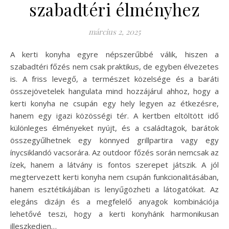
szabadtéri élményhez
március 2, 2025
A kerti konyha egyre népszerűbbé válik, hiszen a
szabadtéri főzés nem csak praktikus, de egyben élvezetes
is. A friss levegő, a természet közelsége és a baráti
összejövetelek hangulata mind hozzájárul ahhoz, hogy a
kerti konyha ne csupán egy hely legyen az étkezésre,
hanem egy igazi közösségi tér. A kertben eltöltött idő
különleges élményeket nyújt, és a családtagok, barátok
összegyűlhetnek egy könnyed grillpartira vagy egy
ínycsiklandó vacsorára. Az outdoor főzés során nemcsak az
ízek, hanem a látvány is fontos szerepet játszik. A jól
megtervezett kerti konyha nem csupán funkcionalitásában,
hanem esztétikájában is lenyűgözheti a látogatókat. Az
elegáns dizájn és a megfelelő anyagok kombinációja
lehetővé teszi, hogy a kerti konyhánk harmonikusan
illeszkedjen…