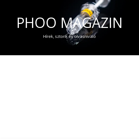
PHOO MAGAZIN
Hírek, sztorik és olvasnivaló