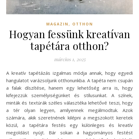
,
MAGAZIN
OTTHON
Hogyan fessünk kreatívan
tapétára otthon?
március 1, 2025
A kreatív tapétázás izgalmas módja annak, hogy egyedi
hangulatot varázsoljunk otthonunkba. A tapéta nem csupán
a falak díszítése, hanem egy lehetőség arra is, hogy
kifejezzük személyiségünket és stílusunkat. A színek,
minták és textúrák széles választéka lehetővé teszi, hogy
a tér olyan legyen, amilyennek megálmodtuk. Azok
számára, akik szeretnének kilépni a megszokott keretek
közül, a tapétára festés egy különleges és kreatív
megoldást nyújt. Bár sokan a hagyományos festést