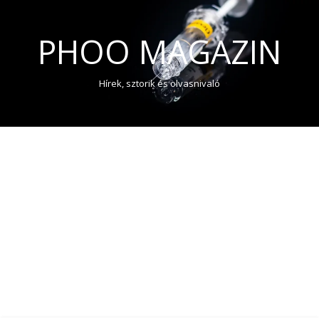
PHOO MAGAZIN
Hírek, sztorik és olvasnivaló