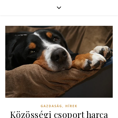
,
GAZDASÁG
HÍREK
Közösségi csoport harca