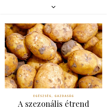
,
EGÉSZSÉG
GAZDASÁG
A szezonális étrend