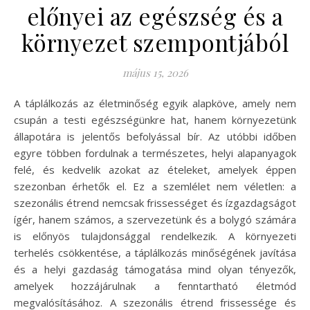
előnyei az egészség és a
környezet szempontjából
május 15, 2026
A táplálkozás az életminőség egyik alapköve, amely nem
csupán a testi egészségünkre hat, hanem környezetünk
állapotára is jelentős befolyással bír. Az utóbbi időben
egyre többen fordulnak a természetes, helyi alapanyagok
felé, és kedvelik azokat az ételeket, amelyek éppen
szezonban érhetők el. Ez a szemlélet nem véletlen: a
szezonális étrend nemcsak frissességet és ízgazdagságot
ígér, hanem számos, a szervezetünk és a bolygó számára
is előnyös tulajdonsággal rendelkezik. A környezeti
terhelés csökkentése, a táplálkozás minőségének javítása
és a helyi gazdaság támogatása mind olyan tényezők,
amelyek hozzájárulnak a fenntartható életmód
megvalósításához. A szezonális étrend frissessége és