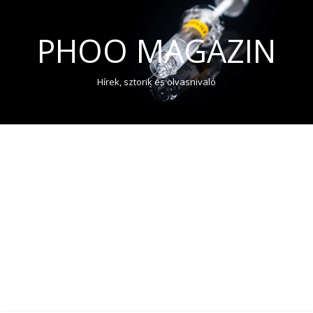
PHOO MAGAZIN
Hírek, sztorik és olvasnivaló