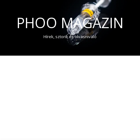
PHOO MAGAZIN
Hírek, sztorik és olvasnivaló