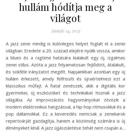
hullám hódítja meg a
világot
január 14, 2025
A jazz zene mindig is különleges helyet foglalt el a zenei
világban. Eredete a 20. század elejére nyúlik vissza, amikor
a blues és a ragtime hatására kialakult egy új, izgalmas
zenei stílus. Azóta a jazz folyamatosan fejlődött, átalakult,
és sokféle irányzatot megélt. Napjainkban azonban egy új
hullám érkezett, amely felfrissíti és újraértelmezi ezt a
klasszikus műfajt. A fiatal zenészek, akik a digitális kor
gyermekei, új eszközöket és technikákat hoznak a jazz
világába. Az improvizációs hagyományokat ötvözik a
modern elektronikus hangzással, a hip-hop ritmusokkal és a
pop dallamokkal. Ez a keveredés nemcsak a zenekarok
repertoárját gazdagítja, hanem a közönség számára is új
élményeket kínál. A jazz újjászületése tehát nem csupán a…