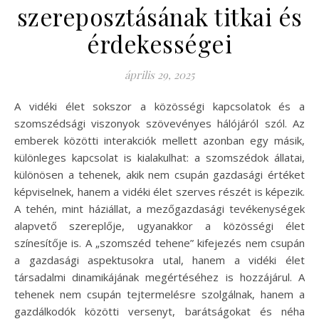
szereposztásának titkai és
érdekességei
április 29, 2025
A vidéki élet sokszor a közösségi kapcsolatok és a
szomszédsági viszonyok szövevényes hálójáról szól. Az
emberek közötti interakciók mellett azonban egy másik,
különleges kapcsolat is kialakulhat: a szomszédok állatai,
különösen a tehenek, akik nem csupán gazdasági értéket
képviselnek, hanem a vidéki élet szerves részét is képezik.
A tehén, mint háziállat, a mezőgazdasági tevékenységek
alapvető szereplője, ugyanakkor a közösségi élet
színesítője is. A „szomszéd tehene” kifejezés nem csupán
a gazdasági aspektusokra utal, hanem a vidéki élet
társadalmi dinamikájának megértéséhez is hozzájárul. A
tehenek nem csupán tejtermelésre szolgálnak, hanem a
gazdálkodók közötti versenyt, barátságokat és néha