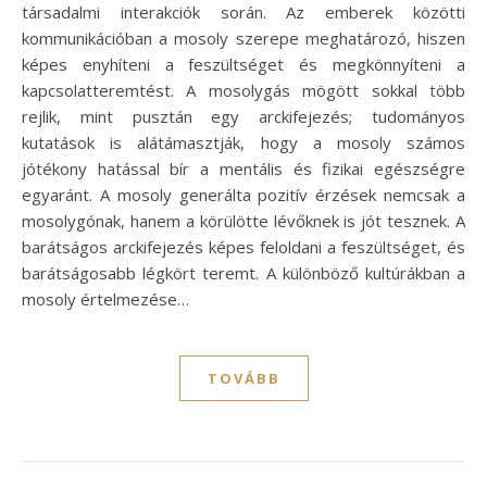
társadalmi interakciók során. Az emberek közötti
kommunikációban a mosoly szerepe meghatározó, hiszen
képes enyhíteni a feszültséget és megkönnyíteni a
kapcsolatteremtést. A mosolygás mögött sokkal több
rejlik, mint pusztán egy arckifejezés; tudományos
kutatások is alátámasztják, hogy a mosoly számos
jótékony hatással bír a mentális és fizikai egészségre
egyaránt. A mosoly generálta pozitív érzések nemcsak a
mosolygónak, hanem a körülötte lévőknek is jót tesznek. A
barátságos arckifejezés képes feloldani a feszültséget, és
barátságosabb légkört teremt. A különböző kultúrákban a
mosoly értelmezése…
TOVÁBB