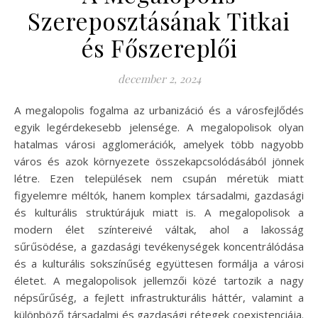
Szereposztásának Titkai
és Főszereplői
december 2, 2024
A megalopolis fogalma az urbanizáció és a városfejlődés
egyik legérdekesebb jelensége. A megalopolisok olyan
hatalmas városi agglomerációk, amelyek több nagyobb
város és azok környezete összekapcsolódásából jönnek
létre. Ezen települések nem csupán méretük miatt
figyelemre méltók, hanem komplex társadalmi, gazdasági
és kulturális struktúrájuk miatt is. A megalopolisok a
modern élet színtereivé váltak, ahol a lakosság
sűrűsödése, a gazdasági tevékenységek koncentrálódása
és a kulturális sokszínűség együttesen formálja a városi
életet. A megalopolisok jellemzői közé tartozik a nagy
népsűrűség, a fejlett infrastrukturális háttér, valamint a
különböző társadalmi és gazdasági rétegek coexistenciája.