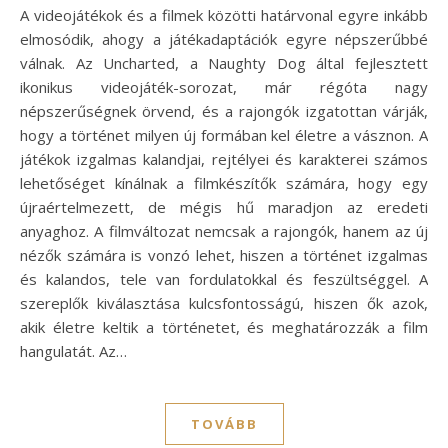
A videojátékok és a filmek közötti határvonal egyre inkább
elmosódik, ahogy a játékadaptációk egyre népszerűbbé
válnak. Az Uncharted, a Naughty Dog által fejlesztett
ikonikus videojáték-sorozat, már régóta nagy
népszerűségnek örvend, és a rajongók izgatottan várják,
hogy a történet milyen új formában kel életre a vásznon. A
játékok izgalmas kalandjai, rejtélyei és karakterei számos
lehetőséget kínálnak a filmkészítők számára, hogy egy
újraértelmezett, de mégis hű maradjon az eredeti
anyaghoz. A filmváltozat nemcsak a rajongók, hanem az új
nézők számára is vonzó lehet, hiszen a történet izgalmas
és kalandos, tele van fordulatokkal és feszültséggel. A
szereplők kiválasztása kulcsfontosságú, hiszen ők azok,
akik életre keltik a történetet, és meghatározzák a film
hangulatát. Az…
TOVÁBB