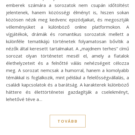
emberek számára a sorozatok nem csupán időtöltést
jelentenek, hanem közösségi élményt is, hiszen sokan
közösen nézik meg kedvenc epizódjaikat, és megosztják
véleményüket a különböző online platformokon. A
vígjátékok, drámák és romantikus sorozatok mellett a
különféle tematikájú történetek folyamatosan bővítik a
nézők által keresett tartalmakat. A „majdnem terhes” című
sorozat olyan történetet mesél el, amely a fiatalok
élethelyzeteit és a felnőtté válás nehézségeit célozza
meg. A sorozat nemcsak a humorral, hanem a komolyabb
témákkal is foglalkozik, mint például a felelősségvállalás, a
családi kapcsolatok és a barátság. A karakterek különböző
háttere és élettörténetei gazdagítják a cselekményt,
lehetővé téve a…
TOVÁBB