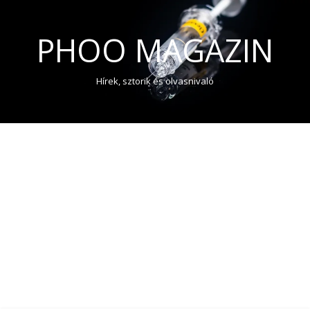
PHOO MAGAZIN
Hírek, sztorik és olvasnivaló