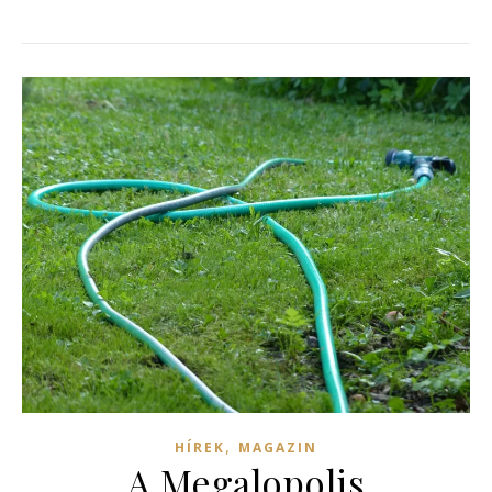
,
HÍREK
MAGAZIN
A Megalopolis