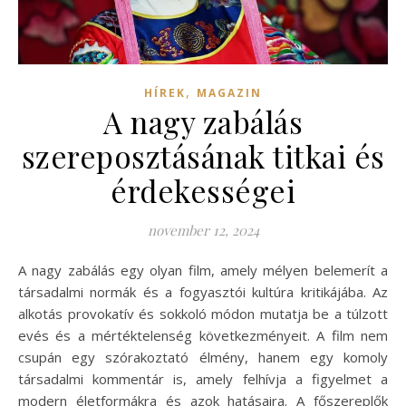
,
HÍREK
MAGAZIN
A nagy zabálás
szereposztásának titkai és
érdekességei
november 12, 2024
A nagy zabálás egy olyan film, amely mélyen belemerít a
társadalmi normák és a fogyasztói kultúra kritikájába. Az
alkotás provokatív és sokkoló módon mutatja be a túlzott
evés és a mértéktelenség következményeit. A film nem
csupán egy szórakoztató élmény, hanem egy komoly
társadalmi kommentár is, amely felhívja a figyelmet a
modern életformákra és azok hatásaira. A főszereplők