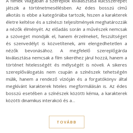
A filmek világában a szereplők kiválasztása kulcsszerepet
játszik a történetmesélésben. Az édes bosszú című
alkotás is ebbe a kategóriába tartozik, hiszen a karakterek
életre keltése és a színészi teljesítmények meghatározzák
a nézők élményét. Az előadás során a művészek nemcsak
a szöveget mondják el, hanem érzelmeket, feszültséget
és szenvedélyt is közvetítenek, ami elengedhetetlen a
nézők bevonásához. A megfelelő szereplőgárda
kiválasztása nemcsak a film sikeréhez járul hozzá, hanem a
történet hitelességét és mélységét is növeli. A sikeres
szereplőválogatás nem csupán a színészek tehetségén
múlik, hanem a rendező vízióján és a forgatókönyv által
megkívánt karakterek hiteles megformálásán is. Az édes
bosszú esetében a színészek közötti kémia, a karakterek
közötti dinamikus interakció és a…
TOVÁBB