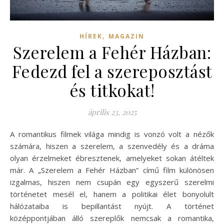
,
HÍREK
MAGAZIN
Szerelem a Fehér Házban:
Fedezd fel a szereposztást
és titkokat!
április 23, 2025
A romantikus filmek világa mindig is vonzó volt a nézők
számára, hiszen a szerelem, a szenvedély és a dráma
olyan érzelmeket ébresztenek, amelyeket sokan átéltek
már. A „Szerelem a Fehér Házban” című film különösen
izgalmas, hiszen nem csupán egy egyszerű szerelmi
történetet mesél el, hanem a politikai élet bonyolult
hálózataiba is bepillantást nyújt. A történet
középpontjában álló szereplők nemcsak a romantika,