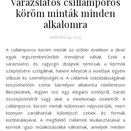
Varázslatos csillámporos
köröm minták minden
alkalomra
március 24, 2025
A csillámporos köröm minták az utóbbi években a divat
egyik legszembetűnőbb trendjévé váltak. Ezek a
varázslatos és ragyogó dizájnok nemcsak a körmök
szépítésére szolgálnak, hanem kifejezik a viselőjük egyéni
stílusát és személyiségét is. A csillámok sokoldalúságának
köszönhetően szinte bármilyen alkalomra tökéletesen
illeszkednek, legyen szó egy elegáns estélyről, baráti
összejövetelről vagy akár a mindennapi viseletről. A
csillámporos köröm minták különösen népszerűek, mert
könnyen variálhatóak különböző színek és formák
kombinálásával. A megfelelő csillámok kiválasztásával a
körmök igazi műalkotásokká válhatnak, amelyek minden