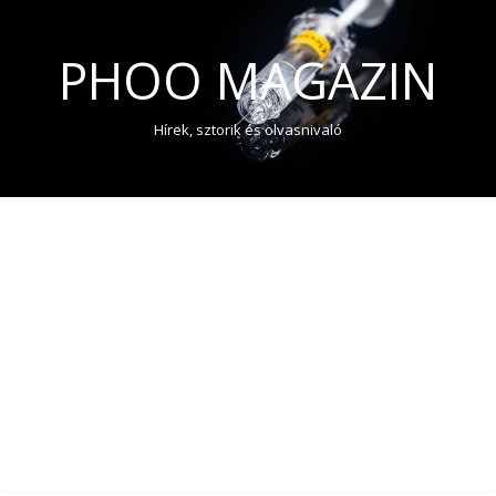
PHOO MAGAZIN
Hírek, sztorik és olvasnivaló