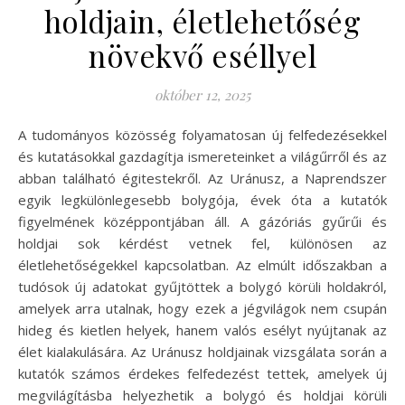
holdjain, életlehetőség
növekvő eséllyel
október 12, 2025
A tudományos közösség folyamatosan új felfedezésekkel
és kutatásokkal gazdagítja ismereteinket a világűrről és az
abban található égitestekről. Az Uránusz, a Naprendszer
egyik legkülönlegesebb bolygója, évek óta a kutatók
figyelmének középpontjában áll. A gázóriás gyűrűi és
holdjai sok kérdést vetnek fel, különösen az
életlehetőségekkel kapcsolatban. Az elmúlt időszakban a
tudósok új adatokat gyűjtöttek a bolygó körüli holdakról,
amelyek arra utalnak, hogy ezek a jégvilágok nem csupán
hideg és kietlen helyek, hanem valós esélyt nyújtanak az
élet kialakulására. Az Uránusz holdjainak vizsgálata során a
kutatók számos érdekes felfedezést tettek, amelyek új
megvilágításba helyezhetik a bolygó és holdjai körüli