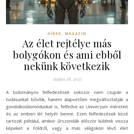
,
HÍREK
MAGAZIN
Az élet rejtélye más
bolygókon és ami ebből
nekünk következik
május 18, 2025
A tudományos felfedezések sokszor nem csupán a
tudásunkat bővítik, hanem alapvetően megváltoztatják a
gondolkodásmódunkat is, felfedve az Univerzum méreteit
és az emberi lét helyét benne. Ezen felfedezések közé
tartozik például, amikor űrszondák először küldtek vissza
képeket a Földről, vagy a más világokon lévő élet