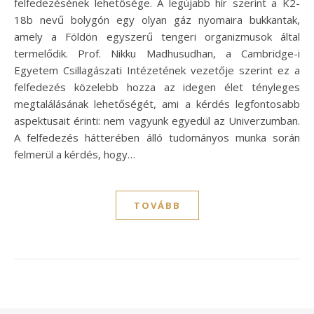
felfedezésének lehetősége. A legújabb hír szerint a K2-
18b nevű bolygón egy olyan gáz nyomaira bukkantak,
amely a Földön egyszerű tengeri organizmusok által
termelődik. Prof. Nikku Madhusudhan, a Cambridge-i
Egyetem Csillagászati Intézetének vezetője szerint ez a
felfedezés közelebb hozza az idegen élet tényleges
megtalálásának lehetőségét, ami a kérdés legfontosabb
aspektusait érinti: nem vagyunk egyedül az Univerzumban.
A felfedezés hátterében álló tudományos munka során
felmerül a kérdés, hogy…
TOVÁBB