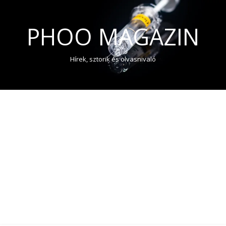
PHOO MAGAZIN
Hírek, sztorik és olvasnivaló