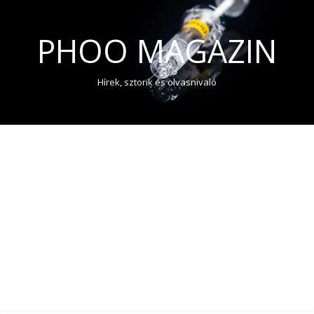
PHOO MAGAZIN
Hírek, sztorik és olvasnivaló