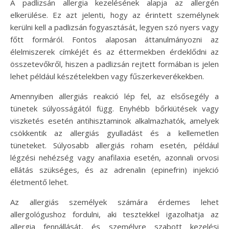
A padlizsán allergia kezelésének alapja az allergén
elkerülése. Ez azt jelenti, hogy az érintett személynek
kerülni kell a padlizsán fogyasztását, legyen szó nyers vagy
főtt formáról. Fontos alaposan áttanulmányozni az
élelmiszerek címkéjét és az éttermekben érdeklődni az
összetevőkről, hiszen a padlizsán rejtett formában is jelen
lehet például készételekben vagy fűszerkeverékekben.
Amennyiben allergiás reakció lép fel, az elsősegély a
tünetek súlyosságától függ. Enyhébb bőrkiütések vagy
viszketés esetén antihisztaminok alkalmazhatók, amelyek
csökkentik az allergiás gyulladást és a kellemetlen
tüneteket. Súlyosabb allergiás roham esetén, például
légzési nehézség vagy anafilaxia esetén, azonnali orvosi
ellátás szükséges, és az adrenalin (epinefrin) injekció
életmentő lehet.
Az allergiás személyek számára érdemes lehet
allergológushoz fordulni, aki tesztekkel igazolhatja az
allergia fennállását, és személyre szabott kezelési