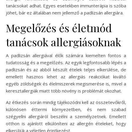
tanácsokat adhat. Egyes esetekben immunterápia is szóba
jöhet, bár ez általában nem jellemző a padlizsán allergiára.
Megelőzés és életmód
tanácsok allergiásoknak
A padlizsán allergiával élők számára kiemelten fontos a
tudatosság és a megelőzés. Az egyik legfontosabb lépés a
padlizsán és az abból készült ételek teljes elkerülése, de
emellett hasznos lehet az allergiás reakciókat kiváltó
egyéb zöldségek és élelmiszerek megismerése is, mivel a
keresztallergiák miatt több növény is problémát okozhat.
Az étkezés során mindig tájékozódni kell az összetevőkről,
különösen éttermi környezetben, és nem szabad
szégyellni allergiáról beszélni a személyzetnek. Emellett
otthon is ajánlott elkülöníteni az allergén ételeket, hogy
elkerüljük a véletlen érintkezést.