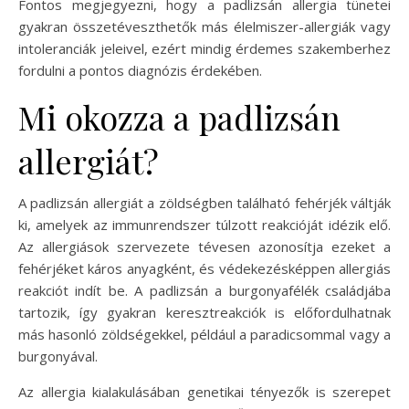
Fontos megjegyezni, hogy a padlizsán allergia tünetei
gyakran összetéveszthetők más élelmiszer-allergiák vagy
intoleranciák jeleivel, ezért mindig érdemes szakemberhez
fordulni a pontos diagnózis érdekében.
Mi okozza a padlizsán
allergiát?
A padlizsán allergiát a zöldségben található fehérjék váltják
ki, amelyek az immunrendszer túlzott reakcióját idézik elő.
Az allergiások szervezete tévesen azonosítja ezeket a
fehérjéket káros anyagként, és védekezésképpen allergiás
reakciót indít be. A padlizsán a burgonyafélék családjába
tartozik, így gyakran keresztreakciók is előfordulhatnak
más hasonló zöldségekkel, például a paradicsommal vagy a
burgonyával.
Az allergia kialakulásában genetikai tényezők is szerepet