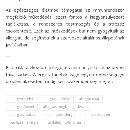
Az egészséges életmód támogatja az immunrendszer
megfelelő működését, ezért fontos a kiegyensúlyozott
táplálkozás, a rendszeres testmozgás és a stressz
csökkentése. Ezek az intézkedések bár nem gyógyítják az
allergiát, de segíthetnek a szervezet általános állapotának
javításában.
—
Ez a cikk tájékoztató jellegű, és nem helyettesíti az orvosi
tanácsadást. Allergiás tünetek vagy egyéb egészségügyi
problémák esetén mindig kérj szakember segítségét.
allergén ételek
allergia kezelése
allergia okai
allergia tünetei
allergiás megbetegedések
allergiás reakció
élelmiszer allergia
immunrendszer
padlizsán allergia
táplálék intolerancia