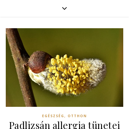
,
EGÉSZSÉG
OTTHON
Padlizsán allergia tünetei