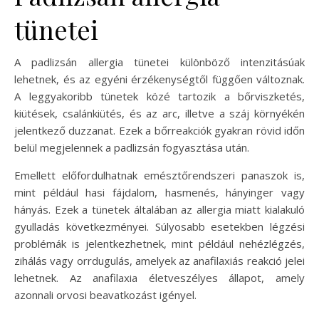
tünetei
A padlizsán allergia tünetei különböző intenzitásúak
lehetnek, és az egyéni érzékenységtől függően változnak.
A leggyakoribb tünetek közé tartozik a bőrviszketés,
kiütések, csalánkiütés, és az arc, illetve a száj környékén
jelentkező duzzanat. Ezek a bőrreakciók gyakran rövid időn
belül megjelennek a padlizsán fogyasztása után.
Emellett előfordulhatnak emésztőrendszeri panaszok is,
mint például hasi fájdalom, hasmenés, hányinger vagy
hányás. Ezek a tünetek általában az allergia miatt kialakuló
gyulladás következményei. Súlyosabb esetekben légzési
problémák is jelentkezhetnek, mint például nehézlégzés,
zihálás vagy orrdugulás, amelyek az anafilaxiás reakció jelei
lehetnek. Az anafilaxia életveszélyes állapot, amely
azonnali orvosi beavatkozást igényel.