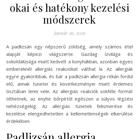
okai és hatékony kezelési
módszerek
január 26, 2026
A padlizsán egy népszerű zöldség, amely számos étel
alapját képezi világszerte. Gazdag ízvilága és
sokoldalúsága miatt kedvelt a konyhákban, azonban egyes
embereknél allergiás reakciókat válthat ki. Az allergiák
egyre gyakoribbak, és bár a padlizsán allergia ritkán fordul
elő, annak tünetei és következményei miatt érdemes
tisztában lenni vele. Az allergiás reakciók sokféle formát
ölthetnek, az enyhe bőrpírtól egészen a súlyos légzési
nehézségekig. Az allergiás tünetek felismerése és
kezelése elengedhetetlen a kellemetlenségek elkerülése
érdekében.
Padlizsán allergia