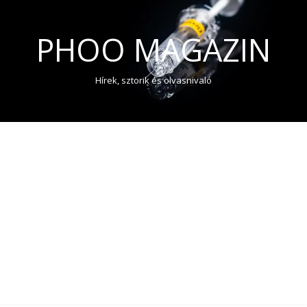
PHOO MAGAZIN
Hírek, sztorik és olvasnivaló