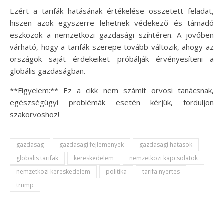
Ezért a tarifák hatásának értékelése összetett feladat,
hiszen azok egyszerre lehetnek védekező és támadó
eszközök a nemzetközi gazdasági színtéren. A jövőben
várható, hogy a tarifák szerepe tovább változik, ahogy az
országok saját érdekeiket próbálják érvényesíteni a
globális gazdaságban.
**Figyelem:** Ez a cikk nem számít orvosi tanácsnak,
egészségügyi problémák esetén kérjük, forduljon
szakorvoshoz!
gazdasag
gazdasagi fejlemenyek
gazdasagi hatasok
globalis tarifak
kereskedelem
nemzetkozi kapcsolatok
nemzetkozi kereskedelem
politika
tarifa nyertes
trump