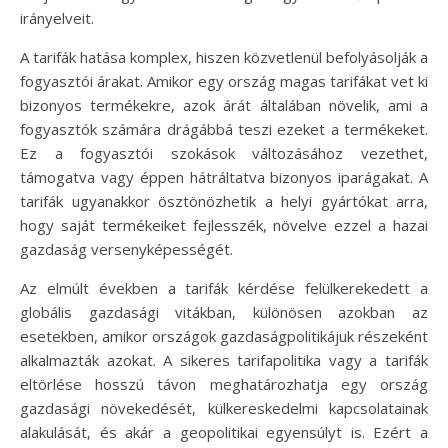
irányelveit.
A tarifák hatása komplex, hiszen közvetlenül befolyásolják a
fogyasztói árakat. Amikor egy ország magas tarifákat vet ki
bizonyos termékekre, azok árát általában növelik, ami a
fogyasztók számára drágábbá teszi ezeket a termékeket.
Ez a fogyasztói szokások változásához vezethet,
támogatva vagy éppen hátráltatva bizonyos iparágakat. A
tarifák ugyanakkor ösztönözhetik a helyi gyártókat arra,
hogy saját termékeiket fejlesszék, növelve ezzel a hazai
gazdaság versenyképességét.
Az elmúlt években a tarifák kérdése felülkerekedett a
globális gazdasági vitákban, különösen azokban az
esetekben, amikor országok gazdaságpolitikájuk részeként
alkalmazták azokat. A sikeres tarifapolitika vagy a tarifák
eltörlése hosszú távon meghatározhatja egy ország
gazdasági növekedését, külkereskedelmi kapcsolatainak
alakulását, és akár a geopolitikai egyensúlyt is. Ezért a