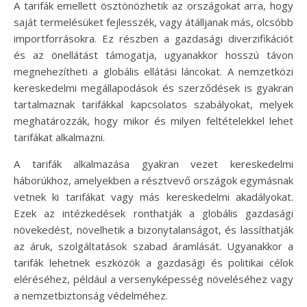
A tarifák emellett ösztönözhetik az országokat arra, hogy
saját termelésüket fejlesszék, vagy átálljanak más, olcsóbb
importforrásokra. Ez részben a gazdasági diverzifikációt
és az önellátást támogatja, ugyanakkor hosszú távon
megnehezítheti a globális ellátási láncokat. A nemzetközi
kereskedelmi megállapodások és szerződések is gyakran
tartalmaznak tarifákkal kapcsolatos szabályokat, melyek
meghatározzák, hogy mikor és milyen feltételekkel lehet
tarifákat alkalmazni.
A tarifák alkalmazása gyakran vezet kereskedelmi
háborúkhoz, amelyekben a résztvevő országok egymásnak
vetnek ki tarifákat vagy más kereskedelmi akadályokat.
Ezek az intézkedések ronthatják a globális gazdasági
növekedést, növelhetik a bizonytalanságot, és lassíthatják
az áruk, szolgáltatások szabad áramlását. Ugyanakkor a
tarifák lehetnek eszközök a gazdasági és politikai célok
eléréséhez, például a versenyképesség növeléséhez vagy
a nemzetbiztonság védelméhez.