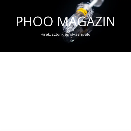
PHOO MAGAZIN
Hírek, sztorik és olvasnivaló