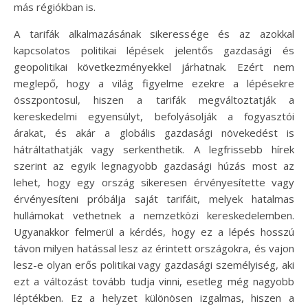
más régiókban is.
A tarifák alkalmazásának sikeressége és az azokkal
kapcsolatos politikai lépések jelentős gazdasági és
geopolitikai következményekkel járhatnak. Ezért nem
meglepő, hogy a világ figyelme ezekre a lépésekre
összpontosul, hiszen a tarifák megváltoztatják a
kereskedelmi egyensúlyt, befolyásolják a fogyasztói
árakat, és akár a globális gazdasági növekedést is
hátráltathatják vagy serkenthetik. A legfrissebb hírek
szerint az egyik legnagyobb gazdasági húzás most az
lehet, hogy egy ország sikeresen érvényesítette vagy
érvényesíteni próbálja saját tarifáit, melyek hatalmas
hullámokat vethetnek a nemzetközi kereskedelemben.
Ugyanakkor felmerül a kérdés, hogy ez a lépés hosszú
távon milyen hatással lesz az érintett országokra, és vajon
lesz-e olyan erős politikai vagy gazdasági személyiség, aki
ezt a változást tovább tudja vinni, esetleg még nagyobb
léptékben. Ez a helyzet különösen izgalmas, hiszen a