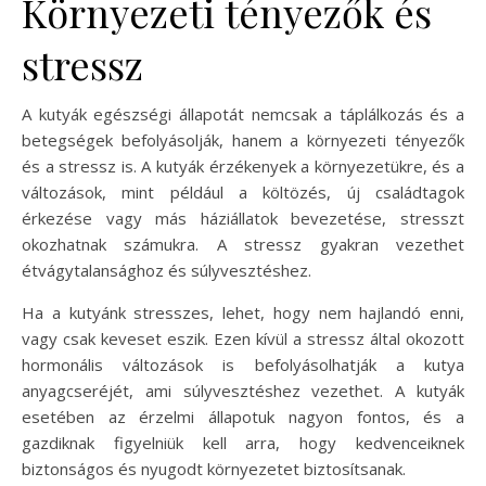
Környezeti tényezők és
stressz
A kutyák egészségi állapotát nemcsak a táplálkozás és a
betegségek befolyásolják, hanem a környezeti tényezők
és a stressz is. A kutyák érzékenyek a környezetükre, és a
változások, mint például a költözés, új családtagok
érkezése vagy más háziállatok bevezetése, stresszt
okozhatnak számukra. A stressz gyakran vezethet
étvágytalansághoz és súlyvesztéshez.
Ha a kutyánk stresszes, lehet, hogy nem hajlandó enni,
vagy csak keveset eszik. Ezen kívül a stressz által okozott
hormonális változások is befolyásolhatják a kutya
anyagcseréjét, ami súlyvesztéshez vezethet. A kutyák
esetében az érzelmi állapotuk nagyon fontos, és a
gazdiknak figyelniük kell arra, hogy kedvenceiknek
biztonságos és nyugodt környezetet biztosítsanak.