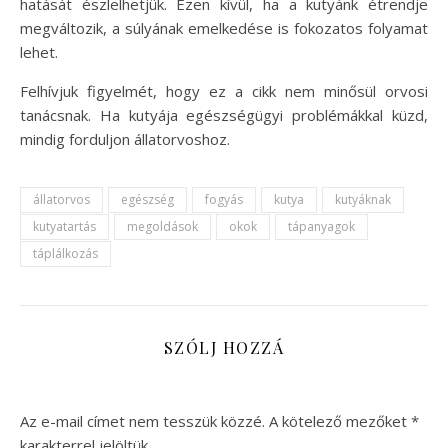
hatását észlelhetjük. Ezen kívül, ha a kutyánk étrendje
megváltozik, a súlyának emelkedése is fokozatos folyamat
lehet.
Felhívjuk figyelmét, hogy ez a cikk nem minősül orvosi
tanácsnak. Ha kutyája egészségügyi problémákkal küzd,
mindig forduljon állatorvoshoz.
állatorvos
egészség
fogyás
kutya
kutyáknak
kutyatartás
megoldások
okok
tápanyagok
táplálkozás
SZÓLJ HOZZÁ
Az e-mail címet nem tesszük közzé.
A kötelező mezőket
*
karakterrel jelöltük