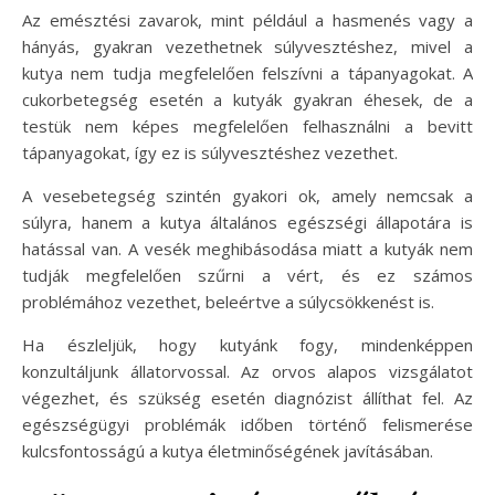
Az emésztési zavarok, mint például a hasmenés vagy a
hányás, gyakran vezethetnek súlyvesztéshez, mivel a
kutya nem tudja megfelelően felszívni a tápanyagokat. A
cukorbetegség esetén a kutyák gyakran éhesek, de a
testük nem képes megfelelően felhasználni a bevitt
tápanyagokat, így ez is súlyvesztéshez vezethet.
A vesebetegség szintén gyakori ok, amely nemcsak a
súlyra, hanem a kutya általános egészségi állapotára is
hatással van. A vesék meghibásodása miatt a kutyák nem
tudják megfelelően szűrni a vért, és ez számos
problémához vezethet, beleértve a súlycsökkenést is.
Ha észleljük, hogy kutyánk fogy, mindenképpen
konzultáljunk állatorvossal. Az orvos alapos vizsgálatot
végezhet, és szükség esetén diagnózist állíthat fel. Az
egészségügyi problémák időben történő felismerése
kulcsfontosságú a kutya életminőségének javításában.