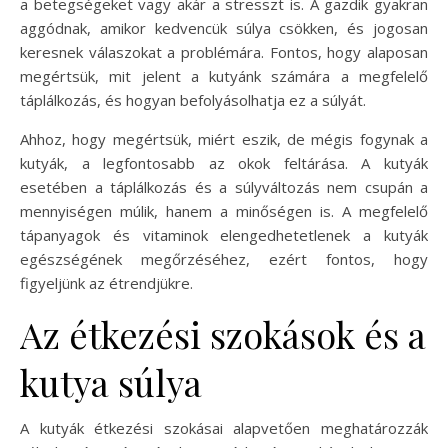
a betegségeket vagy akár a stresszt is. A gazdik gyakran
aggódnak, amikor kedvencük súlya csökken, és jogosan
keresnek válaszokat a problémára. Fontos, hogy alaposan
megértsük, mit jelent a kutyánk számára a megfelelő
táplálkozás, és hogyan befolyásolhatja ez a súlyát.
Ahhoz, hogy megértsük, miért eszik, de mégis fogynak a
kutyák, a legfontosabb az okok feltárása. A kutyák
esetében a táplálkozás és a súlyváltozás nem csupán a
mennyiségen múlik, hanem a minőségen is. A megfelelő
tápanyagok és vitaminok elengedhetetlenek a kutyák
egészségének megőrzéséhez, ezért fontos, hogy
figyeljünk az étrendjükre.
Az étkezési szokások és a
kutya súlya
A kutyák étkezési szokásai alapvetően meghatározzák