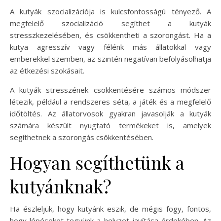
A kutyák szocializációja is kulcsfontosságú tényező. A
megfelelő szocializáció segíthet a kutyák
stresszkezelésében, és csökkentheti a szorongást. Ha a
kutya agresszív vagy félénk más állatokkal vagy
emberekkel szemben, az szintén negatívan befolyásolhatja
az étkezési szokásait.
A kutyák stresszének csökkentésére számos módszer
létezik, például a rendszeres séta, a játék és a megfelelő
időtöltés. Az állatorvosok gyakran javasolják a kutyák
számára készült nyugtató termékeket is, amelyek
segíthetnek a szorongás csökkentésében.
Hogyan segíthetünk a
kutyánknak?
Ha észleljük, hogy kutyánk eszik, de mégis fogy, fontos,
hogy lépéseket tegyünk a helyzet javítása érdekében. Az