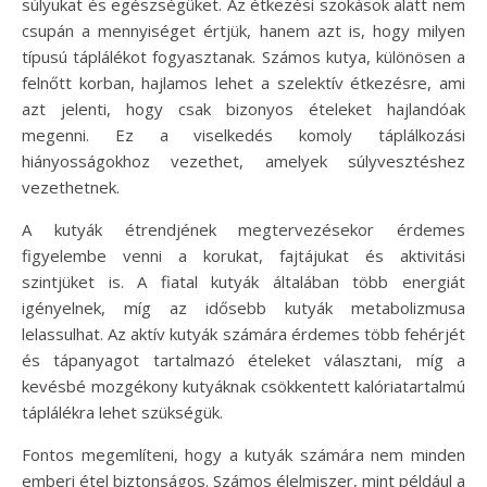
súlyukat és egészségüket. Az étkezési szokások alatt nem
csupán a mennyiséget értjük, hanem azt is, hogy milyen
típusú táplálékot fogyasztanak. Számos kutya, különösen a
felnőtt korban, hajlamos lehet a szelektív étkezésre, ami
azt jelenti, hogy csak bizonyos ételeket hajlandóak
megenni. Ez a viselkedés komoly táplálkozási
hiányosságokhoz vezethet, amelyek súlyvesztéshez
vezethetnek.
A kutyák étrendjének megtervezésekor érdemes
figyelembe venni a korukat, fajtájukat és aktivitási
szintjüket is. A fiatal kutyák általában több energiát
igényelnek, míg az idősebb kutyák metabolizmusa
lelassulhat. Az aktív kutyák számára érdemes több fehérjét
és tápanyagot tartalmazó ételeket választani, míg a
kevésbé mozgékony kutyáknak csökkentett kalóriatartalmú
táplálékra lehet szükségük.
Fontos megemlíteni, hogy a kutyák számára nem minden
emberi étel biztonságos. Számos élelmiszer, mint például a