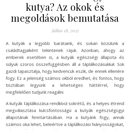
kutya? Az okok és
megoldások bemutatása
július 18, 2025
A kutyák a legjobb barátaink, és sokan közülünk a
családtagjaiként tekintenek rájuk. Azonban, ahogy az
emberek esetében is, a kutyák egészségi állapota és
súlyuk szoros összefüggésben áll a táplálkozásukkal. Sok
gazdi tapasztalja, hogy kedvencük eszik, de ennek ellenére
fogy. Ez a jelenség számos okból eredhet, és fontos, hogy
tisztában legyünk a lehetséges háttérrel, hogy
megfelelően tudjunk reagálni.
A kutyák táplálkozása rendkívül sokrétű, és a helyes étrend
megválasztása kulcsfontosságú a kutyák egészségügyi
állapotának fenntartásában. Ha a kutyánk fogy, annak
számos oka lehet, beleértve a táplálkozási hiányosságokat,