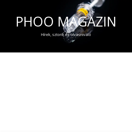
PHOO MAGAZIN
Hírek, sztorik és olvasnivaló