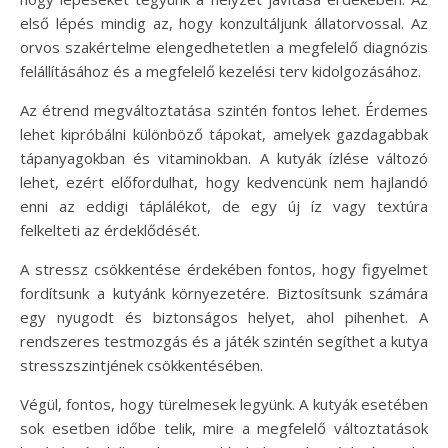
első lépés mindig az, hogy konzultáljunk állatorvossal. Az
orvos szakértelme elengedhetetlen a megfelelő diagnózis
felállításához és a megfelelő kezelési terv kidolgozásához.
Az étrend megváltoztatása szintén fontos lehet. Érdemes
lehet kipróbálni különböző tápokat, amelyek gazdagabbak
tápanyagokban és vitaminokban. A kutyák ízlése változó
lehet, ezért előfordulhat, hogy kedvencünk nem hajlandó
enni az eddigi táplálékot, de egy új íz vagy textúra
felkelteti az érdeklődését.
A stressz csökkentése érdekében fontos, hogy figyelmet
fordítsunk a kutyánk környezetére. Biztosítsunk számára
egy nyugodt és biztonságos helyet, ahol pihenhet. A
rendszeres testmozgás és a játék szintén segíthet a kutya
stresszszintjének csökkentésében.
Végül, fontos, hogy türelmesek legyünk. A kutyák esetében
sok esetben időbe telik, mire a megfelelő változtatások