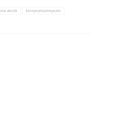
onai akciók
környezetszennyezés