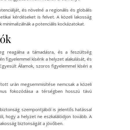
nciálját, és növelné a regionális és globális
tikai kérdéseket is felvet. A közeli lakosság
inimalizálnák a potenciális kockázatokat.
iók
űleg reagálna a támadásra, és a feszültség
n figyelemmel kísérik a helyzet alakulását, és
gyesült Államok, szoros figyelemmel kíséri a
úsított urán megsemmisítése nemcsak a közeli
rizmus fokozódása a térségben hosszú távú
biztonság szempontjából is jelentős hatással
ól, hogy a helyzet ne eszkalálódjon tovább. A
 lakosság biztonságát a jövőben.