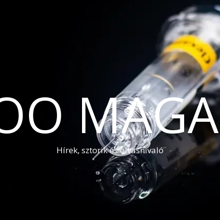
OO MAGA
Hírek, sztorik és olvasnivaló