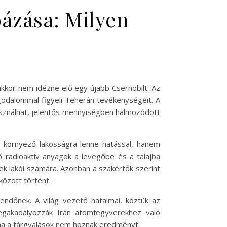
bázása: Milyen
kkor nem idézne elő egy újabb Csernobilt. Az
godalommal figyeli Teherán tevékenységeit. A
lhasználhat, jelentős mennyiségben halmozódott
 környező lakosságra lenne hatással, hanem
ő radioaktív anyagok a levegőbe és a talajba
ek lakói számára. Azonban a szakértők szerint
között történt.
gendőnek. A világ vezető hatalmai, köztük az
megakadályozzák Irán atomfegyverekhez való
, ha a tárgyalások nem hoznak eredményt.