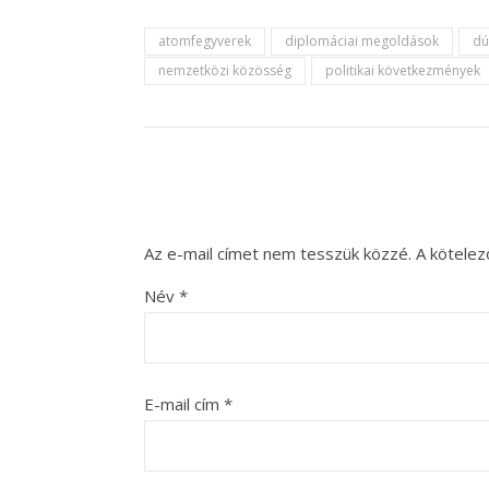
atomfegyverek
diplomáciai megoldások
dú
nemzetközi közösség
politikai következmények
Az e-mail címet nem tesszük közzé.
A kötele
Név
*
E-mail cím
*