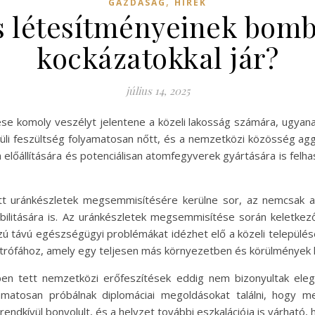
,
GAZDASÁG
HÍREK
s létesítményeinek bom
kockázatokkal jár?
július 14, 2025
ése komoly veszélyt jelentene a közeli lakosság számára, ugyana
örüli feszültség folyamatosan nőtt, és a nemzetközi közösség ag
ia előállítására és potenciálisan atomfegyverek gyártására is fe
ott uránkészletek megsemmisítésére kerülne sor, az nemcsak a
ilitására is. Az uránkészletek megsemmisítése során keletkez
ú távú egészségügyi problémákat idézhet elő a közeli település
sztrófához, amely egy teljesen más környezetben és körülmények 
ében tett nemzetközi erőfeszítések eddig nem bizonyultak ele
amatosan próbálnak diplomáciai megoldásokat találni, hogy 
ndkívül bonyolult, és a helyzet további eszkalációja is várható