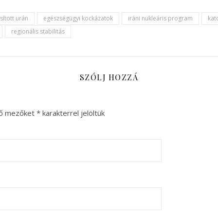
sított urán
egészségügyi kockázatok
iráni nukleáris program
kat
regionális stabilitás
SZÓLJ HOZZÁ
ző mezőket
*
karakterrel jelöltük