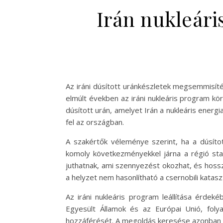
Irán nukleári
Az iráni dúsított uránkészletek megsemmisít
elmúlt években az iráni nukleáris program k
dúsított urán, amelyet Irán a nukleáris energ
fel az országban.
A szakértők véleménye szerint, ha a dúsít
komoly következményekkel járna a régió stab
juthatnak, ami szennyezést okozhat, és hossz
a helyzet nem hasonlítható a csernobili kata
Az iráni nukleáris program leállítása érdek
Egyesült Államok és az Európai Unió, foly
hozzáférését. A megoldás keresése azonban re