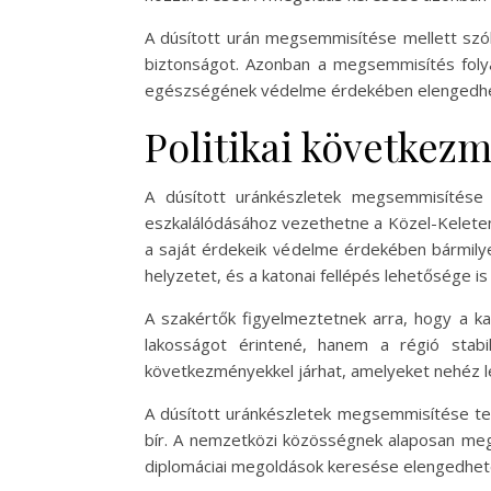
A dúsított urán megsemmisítése mellett szóló
biztonságot. Azonban a megsemmisítés folyama
egészségének védelme érdekében elengedhetet
Politikai következ
A dúsított uránkészletek megsemmisítése k
eszkalálódásához vezethetne a Közel-Keleten. 
a saját érdekeik védelme érdekében bármilye
helyzetet, és a katonai fellépés lehetősége is
A szakértők figyelmeztetnek arra, hogy a ka
lakosságot érintené, hanem a régió stabi
következményekkel járhat, amelyeket nehéz le
A dúsított uránkészletek megsemmisítése teh
bír. A nemzetközi közösségnek alaposan meg k
diplomáciai megoldások keresése elengedhetetl