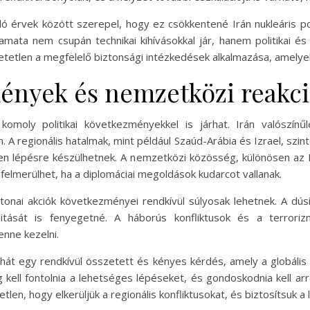
 érvek között szerepel, hogy ez csökkentené Irán nukleáris pote
ta nem csupán technikai kihívásokkal jár, hanem politikai és e
len a megfelelő biztonsági intézkedések alkalmazása, amelyek m
mények és nemzetközi reakc
omoly politikai következményekkel is járhat. Irán valószín
A regionális hatalmak, mint például Szaúd-Arábia és Izrael, szinté
n lépésre készülhetnek. A nemzetközi közösség, különösen az E
 felmerülhet, ha a diplomáciai megoldások kudarcot vallanak.
tonai akciók következményei rendkívül súlyosak lehetnek. A d
litását is fenyegetné. A háborús konfliktusok és a terro
nne kezelni.
át egy rendkívül összetett és kényes kérdés, amely a globális 
ell fontolnia a lehetséges lépéseket, és gondoskodnia kell arr
en, hogy elkerüljük a regionális konfliktusokat, és biztosítsuk a