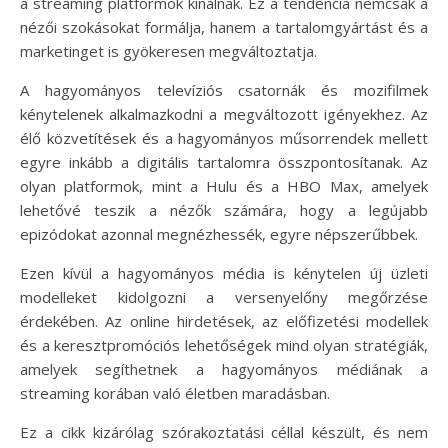
a streaming platformok kínálnak. Ez a tendencia nemcsak a
nézői szokásokat formálja, hanem a tartalomgyártást és a
marketinget is gyökeresen megváltoztatja.
A hagyományos televíziós csatornák és mozifilmek
kénytelenek alkalmazkodni a megváltozott igényekhez. Az
élő közvetítések és a hagyományos műsorrendek mellett
egyre inkább a digitális tartalomra összpontosítanak. Az
olyan platformok, mint a Hulu és a HBO Max, amelyek
lehetővé teszik a nézők számára, hogy a legújabb
epizódokat azonnal megnézhessék, egyre népszerűbbek.
Ezen kívül a hagyományos média is kénytelen új üzleti
modelleket kidolgozni a versenyelőny megőrzése
érdekében. Az online hirdetések, az előfizetési modellek
és a keresztpromóciós lehetőségek mind olyan stratégiák,
amelyek segíthetnek a hagyományos médiának a
streaming korában való életben maradásban.
Ez a cikk kizárólag szórakoztatási céllal készült, és nem