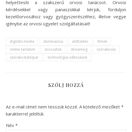
helyettesíti a szakszerű orvosi tanácsot. Orvosi
kérdésekkel vagy panaszokkal kérjük, forduljon
kezelőorvosához vagy gyógyszerészéhez, illetve vegye
igénybe az orvosi ügyelet szolgáltatásait!
digitális média
dominancia
előfizetés
filmek
online tartalom
sorozatok
streaming
szórakozás
szórakoztatóipar
technológiai változások
SZÓLJ HOZZÁ
Az e-mail címet nem tesszük közzé.
A kötelező mezőket
*
karakterrel jelöltük
Név
*