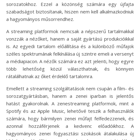
sorozatokhoz. Ezzel a közönség számára egy újfajta
szabadságot biztosítanak, hiszen nem kell alkalmazkodniuk
a hagyományos műsorrendhez.
A streaming platformok nemcsak a népszerű tartalmakkal
vonzzák a nézőket, hanem a saját gyártású produkcióikkal
is. Az egyedi tartalom előállítása és a különböző műfajok
széles spektrumának felkínálása új szintre emeli a versenyt
a médiapiacon. A nézők számára ez azt jelenti, hogy egyre
több lehetőség közül választhatnak, és könnyen
rátalálhatnak az őket érdeklő tartalomra.
Emellett a streaming szolgáltatások nem csupán a film- és
sorozatgyártásban, hanem a zenei iparban is jelentős
hatást gyakorolnak. A zenestreaming platformok, mint a
Spotify és az Apple Music, lehetővé teszik a felhasználók
számára, hogy bármilyen zenei műfajt felfedezzenek, és
azonnal hozzáférjenek a kedvenc előadóikhoz. A
hagyományos zenei fogyasztási szokások átalakulása új