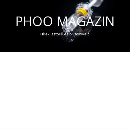
PHOO MAGAZIN
Hírek, sztorik és olvasnivaló