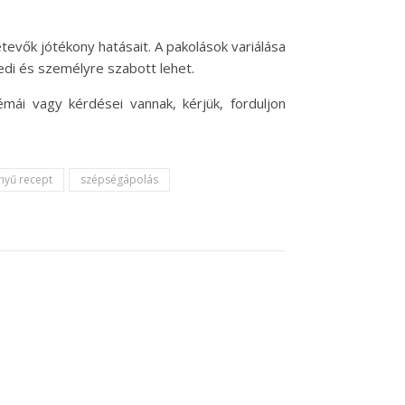
tevők jótékony hatásait. A pakolások variálása
di és személyre szabott lehet.
émái vagy kérdései vannak, kérjük, forduljon
nyű recept
szépségápolás