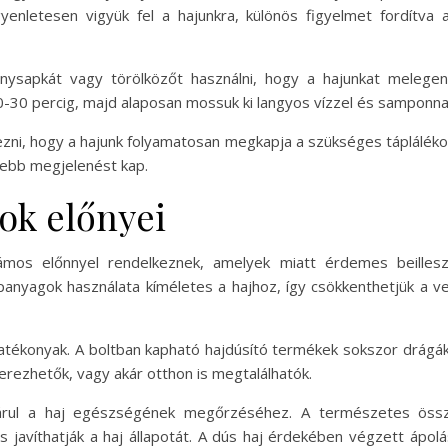
nletesen vigyük fel a hajunkra, különös figyelmet fordítva 
nysapkát vagy törölközőt használni, hogy a hajunkat melege
0-30 percig, majd alaposan mossuk ki langyos vízzel és samponnal
ezni, hogy a hajunk folyamatosan megkapja a szükséges tápláléko
sebb megjelenést kap.
ok előnyei
zámos előnnyel rendelkeznek, amelyek miatt érdemes beilleszt
anyagok használata kíméletes a hajhoz, így csökkenthetjük a ve
ghatékonyak. A boltban kapható hajdúsító termékek sokszor drágák
rezhetők, vagy akár otthon is megtalálhatók.
árul a haj egészségének megőrzéséhez. A természetes össze
és javíthatják a haj állapotát. A dús haj érdekében végzett ápol