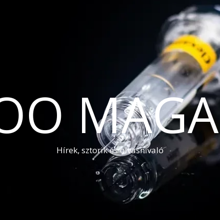
OO MAGA
Hírek, sztorik és olvasnivaló