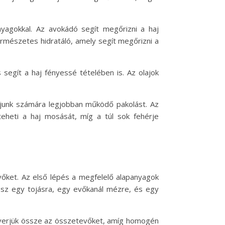
yagokkal. Az avokádó segít megőrizni a haj
természetes hidratáló, amely segít megőrizni a
 segít a haj fényessé tételében is. Az olajok
ajunk számára legjobban működő pakolást. Az
eheti a haj mosását, míg a túl sok fehérje
vőket. Az első lépés a megfelelő alapanyagok
esz egy tojásra, egy evőkanál mézre, és egy
 keverjük össze az összetevőket, amíg homogén