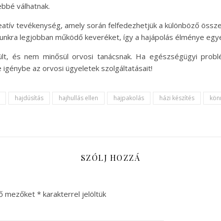
ebbé válhatnak.
eatív tevékenység, amely során felfedezhetjük a különböző össze
munkra legjobban működő keveréket, így a hajápolás élménye egye
zült, és nem minősül orvosi tanácsnak. Ha egészségügyi probl
génybe az orvosi ügyeletek szolgáltatásait!
hajdúsítás
hajhullás ellen
hajpakolás
házi készítés
kön
SZÓLJ HOZZÁ
ző mezőket
*
karakterrel jelöltük