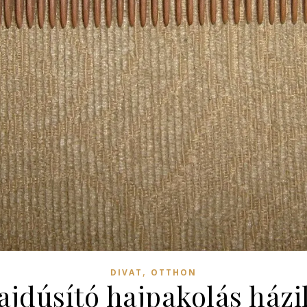
,
DIVAT
OTTHON
jdúsító hajpakolás házi