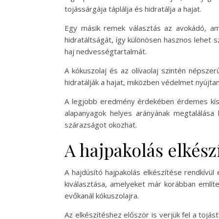
tojássárgája táplálja és hidratálja a hajat.
Egy másik remek választás az avokádó, ame
hidratáltságát, így különösen hasznos lehet s
haj nedvességtartalmát.
A kókuszolaj és az olívaolaj szintén népszer
hidratálják a hajat, miközben védelmet nyújt
A legjobb eredmény érdekében érdemes kísér
alapanyagok helyes arányának megtalálása 
szárazságot okozhat.
A hajpakolás elkész
A hajdúsító hajpakolás elkészítése rendkívü
kiválasztása, amelyeket már korábban említ
evőkanál kókuszolajra.
Az elkészítéshez először is verjük fel a toj