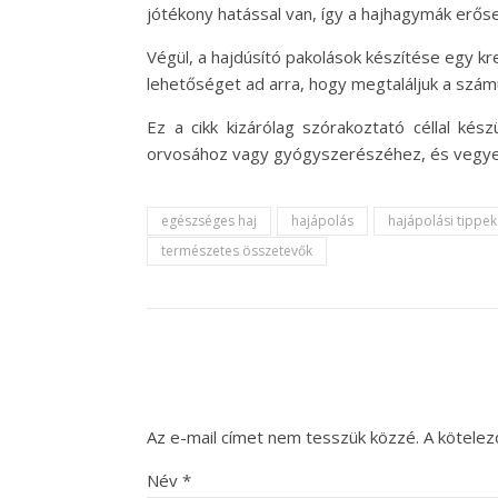
jótékony hatással van, így a hajhagymák erős
Végül, a hajdúsító pakolások készítése egy kr
lehetőséget ad arra, hogy megtaláljuk a szá
Ez a cikk kizárólag szórakoztató céllal kés
orvosához vagy gyógyszerészéhez, és vegye i
egészséges haj
hajápolás
hajápolási tippek
természetes összetevők
Az e-mail címet nem tesszük közzé.
A kötele
Név
*