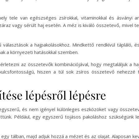
ly tele van egészséges zsírokkal, vitaminokkal és ásványi an
záraz vagy sérült haj esetén. A méz is kiváló összetevő, mivel 
ű választások a hajpakolásokhoz. Mindkettő rendkívül tápláló, és
anak a környezeti hatásokkal szemben.
letezni az összetevők kombinációjával, hogy megtaláljuk a h
kulcsfontosságú, hiszen a túl sok zsíros összetevő nehezzé t
ítése lépésről lépésre
l egyszerű, és nem igényel különleges eszközöket vagy összete
ettünk. Például, egy egyszerű tojásos pakoláshoz szükségünk l
ást egy tálban, majd adjuk hozzá a mézet és az olajat. Alaposan