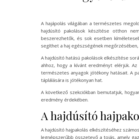
A hajápolás világában a természetes megoldá
hajdúsító pakolások készítése otthon ne
beszerezhetők, és sok esetben kíméleteseb
segíthet a haj egészségének megőrzésében, v
A hajdúsító hatású pakolások elkészítése sorá
ahhoz, hogy a kívánt eredményt elérjük. Az
természetes anyagok jótékony hatásait. A pa
táplálására is jótékonyan hat.
A következő szekciókban bemutatjuk, hogyan 
eredmény érdekében.
A hajdúsító hajpako
A hajdúsító hajpakolás elkészítéséhez számo
legnépszerűbb összetevő a tojás, amely gazd