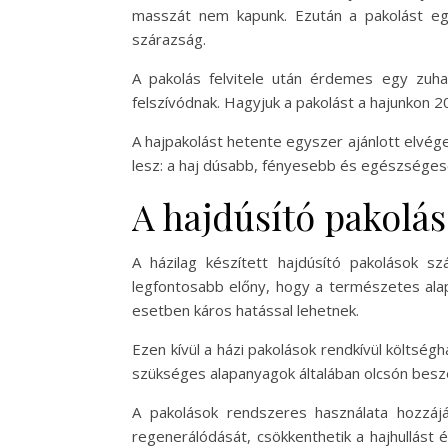
masszát nem kapunk. Ezután a pakolást egye
szárazság.
A pakolás felvitele után érdemes egy zuha
felszívódnak. Hagyjuk a pakolást a hajunkon 2
A hajpakolást hetente egyszer ajánlott elvég
lesz: a haj dúsabb, fényesebb és egészsége
A hajdúsító pakolás
A házilag készített hajdúsító pakolások s
legfontosabb előny, hogy a természetes alap
esetben káros hatással lehetnek.
Ezen kívül a házi pakolások rendkívül költsé
szükséges alapanyagok általában olcsón besze
A pakolások rendszeres használata hozzáj
regenerálódását, csökkenthetik a hajhullást 