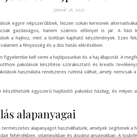
január 26, 2025
sok egyre népszerűbbek, hiszen sokan keresnek alternatívákat
mcsak gazdaságos, hanem számos előnnyel is jár. A házi k
bek a hajhoz, mint a boltban kapható készítmények. Ezen felü
alamint a fényesség és a dús hatás elérésében.
n figyelembe kell venni a hajtípusunkat és a haj állapotát. A meg
 otthoni pakolások készítése szórakoztató és kreatív tevékeny
kolások használata rendszeres rutinná válhat, amely nemcsak a 
készíthetünk egyszerű hajdúsító pakolást házilag, és milyen 
lás alapanyagai
s természetes alapanyagot használhatunk, amelyek segítenek a h
ag fehérjékben, vitaminokban és ásványi anyagokban. A tojásfeh