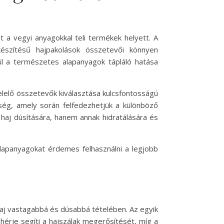
 a vegyi anyagokkal teli termékek helyett. A
észítésű hajpakolások összetevői könnyen
l a természetes alapanyagok tápláló hatása
felelő összetevők kiválasztása kulcsfontosságú
ség, amely során felfedezhetjük a különböző
haj dúsítására, hanem annak hidratálására és
alapanyagokat érdemes felhasználni a legjobb
aj vastagabbá és dúsabbá tételében. Az egyik
érje segíti a hajszálak megerősítését, míg a