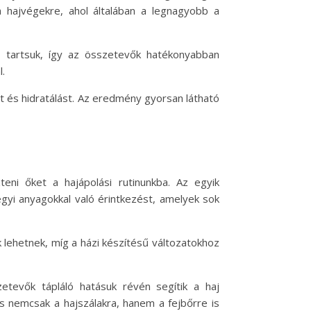
a hajvégekre, ahol általában a legnagyobb a
n tartsuk, így az összetevők hatékonyabban
.
t és hidratálást. Az eredmény gyorsan látható
eni őket a hajápolási rutinunkba. Az egyik
gyi anyagokkal való érintkezést, amelyek sok
 lehetnek, míg a házi készítésű változatokhoz
tevők tápláló hatásuk révén segítik a haj
ás nemcsak a hajszálakra, hanem a fejbőrre is